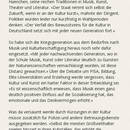
Haenchen, seine reichen Traditionen in Musik, Kunst,
Theater und Literatur. «Der Staat nimmt sich selbst die
Zukunft, wenn er an der Kultur kürzt», mahnte der Dirigent.
Politiker würden leider nur kurzfristig in Wahlperioden
denken. «Der Verfall des Bewusstseins für die Kultur in
Deutschland setzt sich mit jeder neuen Generation fort.»
So habe sich die Kriegsgeneration aus dem Bedürfnis nach
Musik und Kulturbeschäftigung heraus noch sehr dafür
eingesetzt. «Mit jeder nachwachsenden Generation, wo in
der Schule Musik, Kunst oder Literatur deutlich zu Gunsten
der Naturwissenschaften vernachlässigt wurden, ist diese
Distanz gewachsen.» Über die Debatte um PISA, Bildung,
Elite-Universitäten und Erziehung werde vergessen, dass
Kultur und Kunst ein harter Faktor in dieser Entwicklung sei.
«Es ist wissenschaftlich erwiesen, dass Musik einen ganz
deutlich positiven Einfluss auf die Sozialisierung hat, das
emotionale und das Denkvermögen erhöht.»
Was da versäumt werde durch Kürzungen in der Kultur
müsse zusätzlich für Polizei und andere Betreuungsdienste
ausgegeben werden. «Selbst die meisten Großviehhalter
spielen Mozart in ihren Kuhställen, das erhöht die