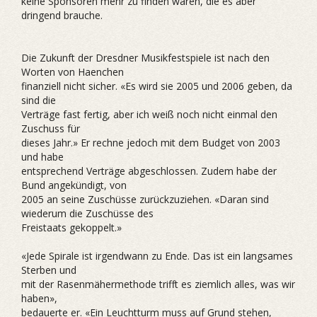
keine Sponsoren mehr zu finden wären, die es aber
dringend brauche.
Die Zukunft der Dresdner Musikfestspiele ist nach den
Worten von Haenchen
finanziell nicht sicher. «Es wird sie 2005 und 2006 geben, da
sind die
Verträge fast fertig, aber ich weiß noch nicht einmal den
Zuschuss für
dieses Jahr.» Er rechne jedoch mit dem Budget von 2003
und habe
entsprechend Verträge abgeschlossen. Zudem habe der
Bund angekündigt, von
2005 an seine Zuschüsse zurückzuziehen. «Daran sind
wiederum die Zuschüsse des
Freistaats gekoppelt.»
«Jede Spirale ist irgendwann zu Ende. Das ist ein langsames
Sterben und
mit der Rasenmähermethode trifft es ziemlich alles, was wir
haben»,
bedauerte er. «Ein Leuchtturm muss auf Grund stehen,