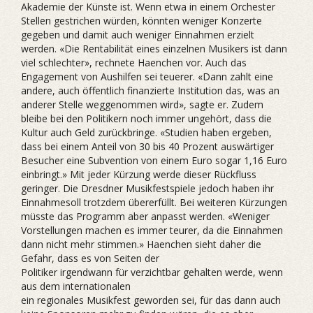
Akademie der Künste ist. Wenn etwa in einem Orchester
Stellen gestrichen würden, könnten weniger Konzerte
gegeben und damit auch weniger Einnahmen erzielt
werden. «Die Rentabilität eines einzelnen Musikers ist dann
viel schlechter», rechnete Haenchen vor. Auch das
Engagement von Aushilfen sei teuerer. «Dann zahlt eine
andere, auch öffentlich finanzierte Institution das, was an
anderer Stelle weggenommen wird», sagte er. Zudem
bleibe bei den Politikern noch immer ungehört, dass die
Kultur auch Geld zurückbringe. «Studien haben ergeben,
dass bei einem Anteil von 30 bis 40 Prozent auswärtiger
Besucher eine Subvention von einem Euro sogar 1,16 Euro
einbringt.» Mit jeder Kürzung werde dieser Rückfluss
geringer. Die Dresdner Musikfestspiele jedoch haben ihr
Einnahmesoll trotzdem übererfüllt. Bei weiteren Kürzungen
müsste das Programm aber anpasst werden. «Weniger
Vorstellungen machen es immer teurer, da die Einnahmen
dann nicht mehr stimmen.» Haenchen sieht daher die
Gefahr, dass es von Seiten der
Politiker irgendwann für verzichtbar gehalten werde, wenn
aus dem internationalen
ein regionales Musikfest geworden sei, für das dann auch