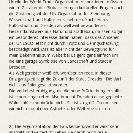
Urteile der World Trade Organisation respektieren, müssen
wir im Zeitalter der Globalisierung in kulturellen Fragen auch
die Zuständigkeit der UN-Organisation für Erziehung,
Wissenschaft und Kultur ernst nehmen. Sachsen als
Kulturstaat und Dresden als weltweit bewundertes
Gesamtkunstwerk aus Natur und Städtebau, müssen sogar
ein besonderes Interesse daran haben, dass das Ansehen
der UNESCO jetzt nicht durch Trotz und Geringschätzung
beschädigt wird. Das ist aber nicht der Beweggrund für
mein Bekenntnis zum Welterbe: Es geht ganz einfach um
die einzigartige Symbiose von Landschaft und Stadt in
Dresden.
Als Weltgereister weiß ich, worüber ich rede. In dieser
Einzigartigkeit liegt die Zukunft der Stadt Dresden. Die darf
nicht aus Spiel gesetzt werden.
Die Verkehrsberuhigung, die die neue Brücke bringen sollte,
ist schon eingetreten. Also braucht Dresden diese geplante
Waldschlösschenbrücke nicht. Sie ist zu groß. Da müssen
wir nicht einmal über Ästhetik oder Welterbe streiten.
2.) Die Argumentation der Brückenbefürworter wirkt sehr
abstrakt und verfestigt: Sehen Sie darob noch reale