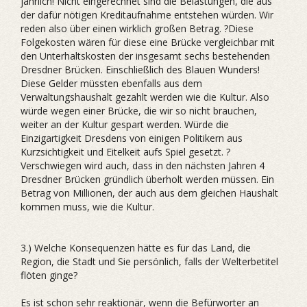
jährlich! Nicht eingerechnet sind die Belastungen, die aus
der dafür nötigen Kreditaufnahme entstehen würden. Wir
reden also über einen wirklich großen Betrag. ?Diese
Folgekosten wären für diese eine Brücke vergleichbar mit
den Unterhaltskosten der insgesamt sechs bestehenden
Dresdner Brücken. Einschließlich des Blauen Wunders!
Diese Gelder müssten ebenfalls aus dem
Verwaltungshaushalt gezahlt werden wie die Kultur. Also
würde wegen einer Brücke, die wir so nicht brauchen,
weiter an der Kultur gespart werden. Würde die
Einzigartigkeit Dresdens von einigen Politikern aus
Kurzsichtigkeit und Eitelkeit aufs Spiel gesetzt. ?
Verschwiegen wird auch, dass in den nächsten Jahren 4
Dresdner Brücken gründlich überholt werden müssen. Ein
Betrag von Millionen, der auch aus dem gleichen Haushalt
kommen muss, wie die Kultur.
3.) Welche Konsequenzen hätte es für das Land, die
Region, die Stadt und Sie persönlich, falls der Welterbetitel
flöten ginge?
Es ist schon sehr reaktionär, wenn die Befürworter an