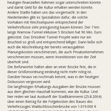
heutigen finanziellen Rahmen sogar unterschreiten könnte
und damit Geld für die Kultur erhalten werden könnte.
Andere Städte haben uns das vorgemacht. In den
Niederlanden gibt es Spezialisten dafür, die solche
Vorhaben mit Wechselspuren entsprechend der
Verkehrsflüsse sehr preisgünstig bauen können. Der 7 km
lange Warnow-Tunnel inklusive 5 Brücken hat 90 Mio. Euro
gekostet. Das Dresdner Tunnel-Projekt wäre nur ein
Bruchteil so groß und entsprechend billiger. Dann ließe sich
auch die Abschreibung der bereits verausgabten
Planungskosten verschmerzen, die auch Privatunternehmen
verschmerzen müssen, wenn Investitionen von der Zeit
überholt sind.
Die Befürworter halten aber an einer Brücke fest, die in
dieser Größenordnung eindeutig nicht mehr nötig ist.
Darüber hinaus sei nochmals betont, was in der heutigen
Diskussion vergessen wird:
Die langfristigen Erhaltungs-Ausgaben der Brücke müssen
aus dem gleichen Haushalt kommen, wie die Kultur. Und
hier reden wir laut Auskunft der Stadtkämmerei (25.8.2004)
über einen Betrag für die Folgekosten des Baues des
Verkehrszuges Waldschlösschenbrücke von 1.019.000 €