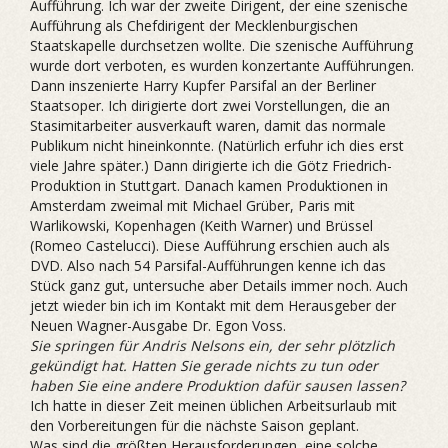
Aufführung. Ich war der zweite Dirigent, der eine szenische
Aufführung als Chefdirigent der Mecklenburgischen
Staatskapelle durchsetzen wollte. Die szenische Aufführung
wurde dort verboten, es wurden konzertante Aufführungen.
Dann inszenierte Harry Kupfer Parsifal an der Berliner
Staatsoper. Ich dirigierte dort zwei Vorstellungen, die an
Stasimitarbeiter ausverkauft waren, damit das normale
Publikum nicht hineinkonnte. (Natürlich erfuhr ich dies erst
viele Jahre später.) Dann dirigierte ich die Götz Friedrich-
Produktion in Stuttgart. Danach kamen Produktionen in
Amsterdam zweimal mit Michael Grüber, Paris mit
Warlikowski, Kopenhagen (Keith Warner) und Brüssel
(Romeo Castelucci). Diese Aufführung erschien auch als
DVD. Also nach 54 Parsifal-Aufführungen kenne ich das
Stück ganz gut, untersuche aber Details immer noch. Auch
jetzt wieder bin ich im Kontakt mit dem Herausgeber der
Neuen Wagner-Ausgabe Dr. Egon Voss.
Sie springen für Andris Nelsons ein, der sehr plötzlich
gekündigt hat. Hatten Sie gerade nichts zu tun oder
haben Sie eine andere Produktion dafür sausen lassen?
Ich hatte in dieser Zeit meinen üblichen Arbeitsurlaub mit
den Vorbereitungen für die nächste Saison geplant.
Was sind die größten Herausforderungen, eine solche