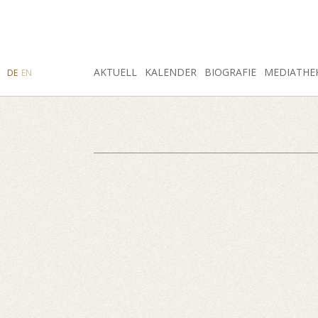
SUCHE
AKTUELL
INSTAGRAM
FACEBOOK
KALENDER
BIOGRAFIE
MEDIATHE
DE
EN