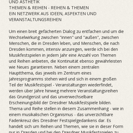
UND ÄSTHETIK
THEMEN & REIHEN - REIHEN & THEMEN
EIN NETZWERK AUS IDEEN, ASPEKTEN UND
VERANSTALTUNGSREIHEN
Um einen breit gefächerten Dialog zu entfachen und um die
Wechselwirkung zwischen "innen" und "außen", zwischen
Menschen, die in Dresden leben, und Menschen, die nach
Dresden kommen, intensiv anzuregen, werde ich bei den
Musikfestspielen in jedem Jahr eine Anzahl von Themen
und Reihen anbieten, die Kontinuität ebenso gewährleisten
wie Neues garantieren. Neben einem zentralen
Hauptthema, das jeweils im Zentrum eines
Jahresprogramms stehen wird und sich in einem großen
Teil der Musikfestspiel - Veranstaltungen wiederfindet,
werden über Jahre hinweg mehrere Veranstaltungsreihen
das Grundgerüst und das unverwechselbare
Erscheinungsbild der Dresdner Musikfestspiele bilden.
Thema und Reihe stellen in diesem Zusammenhang - wie in
einem musikalischen Organismus - das unverzichtbare
Fadenkreuz des Dresdner Festspielgedankens dar. Es
handelt sich um Reihen und Themen, wie sie in dieser Form
nur in Dresden und bei den Dresdner Musikfestspielen zu