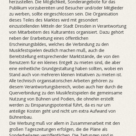
herzustellen. Die Möglichkeit, Sonderangebote für das
Publikum vorzubereiten und Besucher und/oder Mitglieder
zu werben, sollte eingeschlossen sein. Die Organisation
dieses Teiles des Marktes wird mit gesondert
einzustellenden Mitteln der Stadt Dresden in Verantwortung
von Mitarbeitern des Kulturamtes organisiert. Dazu gehört
neben der Erarbeitung eines öffentlichen
Erscheinungsbildes, welches die Verbindung zu den
Musikfestspielen deutlich machen muß, auch die
Bereitstellung entsprechender Marktstände, die von den
Benutzern für ein kleines Entgelt zu mieten sind, die aber
eine einheitliche Grundgestaltung haben sollten, wobei ein
Stand auch von mehreren kleinen Initiativen zu mieten ist.
Alle technisch organisatorischen Arbeiten gehören zu
diesem Verantwortungsbereich, wobei auch hier durch die
Querverbindung zu den Musikfestspielen die gemeinsame
Nutzung von Bühnen und Podien, die ohnehin erstellt
werden zu Einsparungspotential führt, da es nur um
anteilige Kosten geht und nicht um extra Aufwand von
Bühnenbau.
Die Werbung muß vor allem in Zusammenarbeit mit den
großen Tageszeitungen erfolgen, die die Pläne als
Sonderbeilagen veröffentlichen. Die Zeitungen sind in