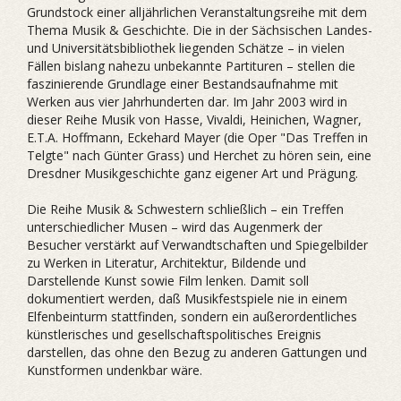
Grundstock einer alljährlichen Veranstaltungsreihe mit dem
Thema Musik & Geschichte. Die in der Sächsischen Landes-
und Universitätsbibliothek liegenden Schätze – in vielen
Fällen bislang nahezu unbekannte Partituren – stellen die
faszinierende Grundlage einer Bestandsaufnahme mit
Werken aus vier Jahrhunderten dar. Im Jahr 2003 wird in
dieser Reihe Musik von Hasse, Vivaldi, Heinichen, Wagner,
E.T.A. Hoffmann, Eckehard Mayer (die Oper "Das Treffen in
Telgte" nach Günter Grass) und Herchet zu hören sein, eine
Dresdner Musikgeschichte ganz eigener Art und Prägung.
Die Reihe Musik & Schwestern schließlich – ein Treffen
unterschiedlicher Musen – wird das Augenmerk der
Besucher verstärkt auf Verwandtschaften und Spiegelbilder
zu Werken in Literatur, Architektur, Bildende und
Darstellende Kunst sowie Film lenken. Damit soll
dokumentiert werden, daß Musikfestspiele nie in einem
Elfenbeinturm stattfinden, sondern ein außerordentliches
künstlerisches und gesellschaftspolitisches Ereignis
darstellen, das ohne den Bezug zu anderen Gattungen und
Kunstformen undenkbar wäre.