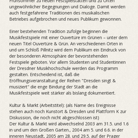
Frühsommer zu neuen Festspielstätten und zu Orten
ungewöhnlicher Begegnungen und Dialoge. Damit werden
auch festgefahrene Traditionen des musikalischen
Betriebes aufgebrochen und neues Publikum gewonnen.
Einer bestehenden Tradition zufolge beginnen die
Musikfestspiele mit einer Ouvertüre im Grünen – unter dem
neuen Titel Ouvertüre & Grün. An verschiedenen Orten in
und um Schloß Pillnitz wird dem Publikum ein Eindruck von
der besonderen Atmosphäre der bevorstehenden
Festspiele geboten. Vor allem Studenten und Studentinnen
der Dresdner Musikhochschule werden das Programm
gestalten. Entscheidend ist, daß die
Eröffnungsveranstaltung der Reihen "Dresden singt &
musiziert" die enge Bindung der Stadt an die
Musikfestspiele weit stärker als bislang dokumentiert.
Kultur & Markt (Arbeitstitel): (als Name des Ereignisse
stehen auch noch Kunstort & Dresden und Plattform K zur
Diskussion, die noch nicht abgeschlossen ist)
Der Kultur & Markt wird abwechselnd 2003 am 31.5. und 1.6
in und um den Großen Garten., 2004 am 5. und 6.6. in der
inneren Neustadt, 2005 am 28. und 29.5. auf der Prager