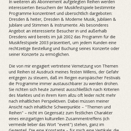
In weiteren als Abonnement aufgelegten Reihen werden
interessierten Besuchern der Musikfestspiele bestimmte
Programme konzentriert und übersichtlich dargeboten:
Dresden & heiter, Dresden & Moderne Musik, Jubiläen &
Jubilare und Stimmen & Instrumente. Als besonderes
Angebot an interessierte Besucher in und außerhalb
Dresdens wird bereits im Juli 2002 das Programm für die
Musikfestspiele 2003 präsentiert, um jedem Kunden eine
rechtzeitige Bestellung und Buchung seines Konzerte oder
seiner Konzerte zu ermöglichen.
Die von mir engagiert vertretene Vernetzung von Themen
und Reihen ist Ausdruck meines festen Willens, der Gefahr
entgegen zu steuern, daß im Reigen europäischer Festivals
die Programme immer austauschbarer zu werden drohen.
Sie richten sich heute zumeist ausschließlich nach Kriterien
des Marktes und in ihrem Kern allzu oft leider nicht mehr
nach inhaltlichen Perspektiven. Dabei müssen meiner
Ansicht nach inhaltliche Schwerpunkte – "Themen und
Reihen" – nicht im Gegensatz zum festlichen Charakter
eines einzigartigen kulturellen Zusammentreffens (ich
vermeide lieber das Wort "event") stehen, ganz im
Gegenteil. Die eine Konstante – für mich eine Vertikale: die