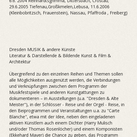
6.6. 2004 Reinhardtsgrimma, Dittersbach, Crostau;
29.6.2005 Tiefenau,Großkmelen,Lebusa, 11.6.2006
(Kleinbobritzsch, Frauenstein), Nassau, Pfaffroda , Freiberg)
Dresden MUSIK & andere Künste
Literatur & Darstellende & Bildende Kunst & Film &
Architektur
Übergreifend zu den einzelnen Reihen und Themen sollen
alle Möglichkeiten ausgenützt werden, die Verbindungen
und Verknüpfungen zwischen dem Programm der
Musikfestspiele und anderen Kunstgattungen zu
dokumentieren – in Ausstellungen (u.a. "Dresden & Alte
Meister"), in der Schlösser - Reise und der Orgel - Reise, in
den Beiprogrammen und Veranstaltungen u.a. zu "Carte
Blanche", etwa mit der Idee, neben den eingeladenen
aktiven Künstlern auch einem Dichter (Harry Mulisch
und/oder Thomas Rosenlöcher) und einem Komponisten
(Ekkehard Mayer) die Chance zu geben, das Programm