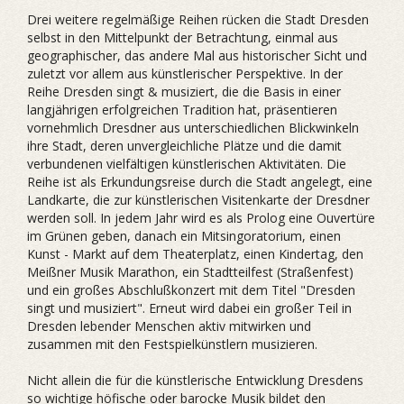
Drei weitere regelmäßige Reihen rücken die Stadt Dresden
selbst in den Mittelpunkt der Betrachtung, einmal aus
geographischer, das andere Mal aus historischer Sicht und
zuletzt vor allem aus künstlerischer Perspektive. In der
Reihe Dresden singt & musiziert, die die Basis in einer
langjährigen erfolgreichen Tradition hat, präsentieren
vornehmlich Dresdner aus unterschiedlichen Blickwinkeln
ihre Stadt, deren unvergleichliche Plätze und die damit
verbundenen vielfältigen künstlerischen Aktivitäten. Die
Reihe ist als Erkundungsreise durch die Stadt angelegt, eine
Landkarte, die zur künstlerischen Visitenkarte der Dresdner
werden soll. In jedem Jahr wird es als Prolog eine Ouvertüre
im Grünen geben, danach ein Mitsingoratorium, einen
Kunst - Markt auf dem Theaterplatz, einen Kindertag, den
Meißner Musik Marathon, ein Stadtteilfest (Straßenfest)
und ein großes Abschlußkonzert mit dem Titel "Dresden
singt und musiziert". Erneut wird dabei ein großer Teil in
Dresden lebender Menschen aktiv mitwirken und
zusammen mit den Festspielkünstlern musizieren.
Nicht allein die für die künstlerische Entwicklung Dresdens
so wichtige höfische oder barocke Musik bildet den