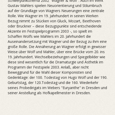
Schwerpunktthema 2002 "Wagner & Wolf". Auch im Werk
Gustav Mahlers spielen Neuorientierung und Stilumbruch
auf der Grundlage von Wagners Neuerungen eine zentrale
Rolle. Wie Wagner im 19. Jahrhundert in seinen Werken
Bezug nimmt zu Stücken von Gluck, Mozart, Beethoven
oder Bruckner – diese Bezugspunkte sind entscheidende
Akzente im Festspielprogramm 2003 -, so spielt im
Schaffen Wolfs wie Mahlers im 20. Jahrhundert die
Auseinandersetzung mit Wagner und der Bezug zu ihm eine
große Rolle. Die Annäherung an Wagner erfolgt in gewisser
Weise über Wolf und Mahler, über eine Brücke vom 20. ins
19. Jahrhundert. Wechselbeziehungen und Spiegelbilder wie
diese sind wesentlich für die Dramaturgie und Ästhetik im
Programm der Festspiele 2003. Anlaß, aber nicht
Beweggrund für die Wahl dieser Komponisten sind
Gedenktage: der 100. Todestag von Hugo Wolf und der 190.
Geburtstag, der 120.Todestag und die 160. Wiederkehr
seines Probedirigats im Webers "Euryanthe" in Dresden und
seiner Anstellung als Hofkapellmeister in Dresden.