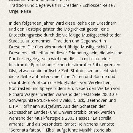
Tradition und Gegenwart in Dresden / Schlösser-Reise /
Orgel-Reise
In den folgenden Jahren wird diese Reihe den Dresdnern
und den Festspielgästen die Möglichkeit geben, eine
Entdeckungsreise durch die vielfältige Musikgeschichte der
Stadt zu unternehmen: Tradition und Gegenwart in
Dresden. Die über vierhundertjährige Musikgeschichte
Dresdens soll Leitfaden dieser Erkundung sein, die wie eine
Partitur angelegt sein wird und die sich nicht auf eine
bestimmte Epoche oder einen bestimmten Stil eingrenzen
läßt, etwa auf die höfische Zeit. Stattdessen bezieht sich
diese Reihe auf unterschiedliche Zeiten und Räume und
räumt dem Publikum die Möglichkeit von Vergleichen,
Kontrasten und Spiegelbildern ein. Neben den Werken von
Richard Wagner werden während der Festspiele 2003 als
Schwerpunkte Stücke von Vivaldi, Gluck, Beethoven und
E.T.A. Hoffmann aufgeführt. Aus den Schätzen der
Sächsischen Landes- und Universitätsbibliothek werden
während der Musikfestspiele 2003 Hasses "La sorella
amante" und als besondere Rarität Heinichens Kantate
"Serenata fatt sull´ Elba" aufgeführt: Musikhistorie als