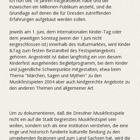
ich nun seit 16 Jahren mitgearbeitet habe und der
inzwischen ein Millionen-Publikum anzieht, sind die
Grundlage auf denen die für Dresden zutreffenden
Erfahrungen aufgebaut werden sollen.
Jeweils am 1. Juni, dem Internationalen Kinder-Tag oder
dem jeweiligen Sonntag (wenn der 1.Juni nicht
eingeschlossen ist) innerhalb des Kulturmarktes, wird Kinder
&Tag zum festen Bestandteil des Festspielangebots
gehören. Angestrebt ist dabei langfristig ein von diesem
Kinderfest ausgehendes Begleitprogramm, bei dem Kinder
und Jugendliche Schwerpunkte mitgestalten, etwa beim
Thema "Märchen, Sagen und Mythen" zu den
Musikfestspielen 2004 aber auch kindgerechte Angebote zu
den anderen Themen und allgemeiner Art.
Um zu dokumentieren, daß die Dresdner Musikfestspiele
nicht ein auf die Stadt begrenztes Musikfestspiel sein
wollen, sondern sich als eine Institution verstehen, die eine
enge und historisch fundierte kulturelle Bindung zu den
umgebenden Regionen und zum Land Sachsen hat, wird die