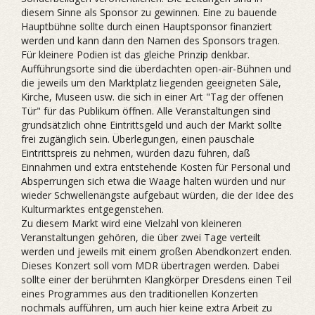
diesem Sinne als Sponsor zu gewinnen. Eine zu bauende
Hauptbühne sollte durch einen Hauptsponsor finanziert
werden und kann dann den Namen des Sponsors tragen.
Für kleinere Podien ist das gleiche Prinzip denkbar.
Aufführungsorte sind die überdachten open-air-Bühnen und
die jeweils um den Marktplatz liegenden geeigneten Säle,
Kirche, Museen usw. die sich in einer Art "Tag der offenen
Tür" für das Publikum öffnen. Alle Veranstaltungen sind
grundsätzlich ohne Eintrittsgeld und auch der Markt sollte
frei zugänglich sein. Überlegungen, einen pauschale
Eintrittspreis zu nehmen, würden dazu führen, daß
Einnahmen und extra entstehende Kosten für Personal und
Absperrungen sich etwa die Waage halten würden und nur
wieder Schwellenängste aufgebaut würden, die der Idee des
Kulturmarktes entgegenstehen.
Zu diesem Markt wird eine Vielzahl von kleineren
Veranstaltungen gehören, die über zwei Tage verteilt
werden und jeweils mit einem großen Abendkonzert enden.
Dieses Konzert soll vom MDR übertragen werden. Dabei
sollte einer der berühmten Klangkörper Dresdens einen Teil
eines Programmes aus den traditionellen Konzerten
nochmals aufführen, um auch hier keine extra Arbeit zu