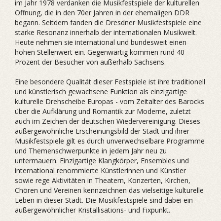
im Jahr 1978 verdanken die Musikfestspiele der kulturellen
Öffnung, die in den 70er Jahren in der ehemaligen DDR
begann. Seitdem fanden die Dresdner Musikfestspiele eine
starke Resonanz innerhalb der internationalen Musikwelt.
Heute nehmen sie international und bundesweit einen
hohen Stellenwert ein. Gegenwärtig kommen rund 40
Prozent der Besucher von außerhalb Sachsens.
Eine besondere Qualität dieser Festspiele ist ihre traditionell
und künstlerisch gewachsene Funktion als einzigartige
kulturelle Drehscheibe Europas - vom Zeitalter des Barocks
über die Aufklärung und Romantik zur Moderne, zuletzt
auch im Zeichen der deutschen Wiedervereinigung. Dieses
außergewöhnliche Erscheinungsbild der Stadt und ihrer
Musikfestspiele gilt es durch unverwechselbare Programme
und Themenschwerpunkte in jedem Jahr neu zu
untermauern. Einzigartige Klangkörper, Ensembles und
international renommierte Künstlerinnen und Künstler
sowie rege Aktivitäten in Theatern, Konzerten, Kirchen,
Chören und Vereinen kennzeichnen das vielseitige kulturelle
Leben in dieser Stadt. Die Musikfestspiele sind dabei ein
außergewöhnlicher Kristallisations- und Fixpunkt.