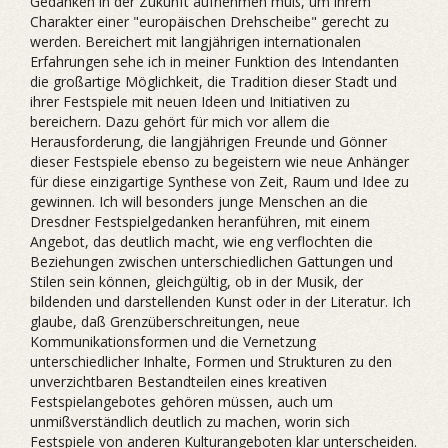
Gedanken in der Zukunft aufnehmen muß, um ihrem
Charakter einer "europäischen Drehscheibe" gerecht zu
werden. Bereichert mit langjährigen internationalen
Erfahrungen sehe ich in meiner Funktion des Intendanten
die großartige Möglichkeit, die Tradition dieser Stadt und
ihrer Festspiele mit neuen Ideen und Initiativen zu
bereichern. Dazu gehört für mich vor allem die
Herausforderung, die langjährigen Freunde und Gönner
dieser Festspiele ebenso zu begeistern wie neue Anhänger
für diese einzigartige Synthese von Zeit, Raum und Idee zu
gewinnen. Ich will besonders junge Menschen an die
Dresdner Festspielgedanken heranführen, mit einem
Angebot, das deutlich macht, wie eng verflochten die
Beziehungen zwischen unterschiedlichen Gattungen und
Stilen sein können, gleichgültig, ob in der Musik, der
bildenden und darstellenden Kunst oder in der Literatur. Ich
glaube, daß Grenzüberschreitungen, neue
Kommunikationsformen und die Vernetzung
unterschiedlicher Inhalte, Formen und Strukturen zu den
unverzichtbaren Bestandteilen eines kreativen
Festspielangebotes gehören müssen, auch um
unmißverständlich deutlich zu machen, worin sich
Festspiele von anderen Kulturangeboten klar unterscheiden.