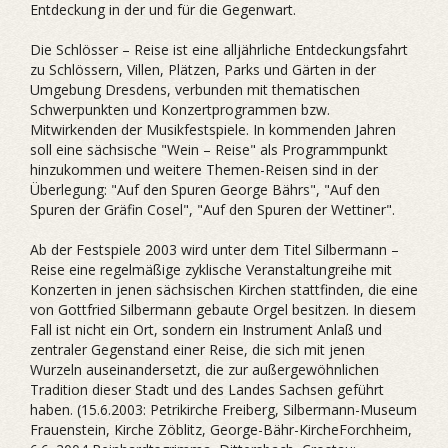
Entdeckung in der und für die Gegenwart.
Die Schlösser – Reise ist eine alljährliche Entdeckungsfahrt
zu Schlössern, Villen, Plätzen, Parks und Gärten in der
Umgebung Dresdens, verbunden mit thematischen
Schwerpunkten und Konzertprogrammen bzw.
Mitwirkenden der Musikfestspiele. In kommenden Jahren
soll eine sächsische "Wein – Reise" als Programmpunkt
hinzukommen und weitere Themen-Reisen sind in der
Überlegung: "Auf den Spuren George Bährs", "Auf den
Spuren der Gräfin Cosel", "Auf den Spuren der Wettiner".
Ab der Festspiele 2003 wird unter dem Titel Silbermann –
Reise eine regelmäßige zyklische Veranstaltungreihe mit
Konzerten in jenen sächsischen Kirchen stattfinden, die eine
von Gottfried Silbermann gebaute Orgel besitzen. In diesem
Fall ist nicht ein Ort, sondern ein Instrument Anlaß und
zentraler Gegenstand einer Reise, die sich mit jenen
Wurzeln auseinandersetzt, die zur außergewöhnlichen
Tradition dieser Stadt und des Landes Sachsen geführt
haben. (15.6.2003: Petrikirche Freiberg, Silbermann-Museum
Frauenstein, Kirche Zöblitz, George-Bähr-KircheForchheim,