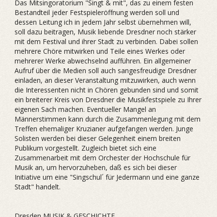
Das Mitsingoratorium "Singt & mit", das zu einem festen
Bestandteil jeder Festspieleröffnung werden soll und
dessen Leitung ich in jedem Jahr selbst übernehmen will,
soll dazu beitragen, Musik liebende Dresdner noch stärker
mit dem Festival und ihrer Stadt zu verbinden. Dabei sollen
mehrere Chöre mitwirken und Teile eines Werkes oder
mehrerer Werke abwechselnd aufführen. Ein allgemeiner
Aufruf über die Medien soll auch sangesfreudige Dresdner
einladen, an dieser Veranstaltung mitzuwirken, auch wenn
die Interessenten nicht in Chören gebunden sind und somit
ein breiterer Kreis von Dresdner die Musikfestspiele zu Ihrer
eigenen Sach machen. Eventueller Mangel an
Männerstimmen kann durch die Zusammenlegung mit dem
Treffen ehemaliger Kruzianer aufgefangen werden. Junge
Solisten werden bei dieser Gelegenheit einem breiten
Publikum vorgestellt. Zugleich bietet sich eine
Zusammenarbeit mit dem Orchester der Hochschule für
Musik an, um hervorzuheben, daß es sich bei dieser
Initiative um eine "Singschul´ für Jedermann und eine ganze
Stadt" handelt.
Dresden MUSIK & GESCHICHTE