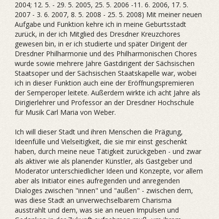
2004; 12. 5. - 29. 5. 2005, 25. 5. 2006 -11. 6. 2006, 17. 5.
2007 - 3. 6. 2007, 8. 5. 2008 - 25. 5. 2008) Mit meiner neuen
Aufgabe und Funktion kehre ich in meine Geburtsstadt
zurück, in der ich Mitglied des Dresdner Kreuzchores
gewesen bin, in er ich studierte und später Dirigent der
Dresdner Philharmonie und des Philharmonischen Chores
wurde sowie mehrere Jahre Gastdirigent der Sächsischen
Staatsoper und der Sächsischen Staatskapelle war, wobei
ich in dieser Funktion auch eine der Eröffnungspremieren
der Semperoper leitete. Außerdem wirkte ich acht Jahre als
Dirigierlehrer und Professor an der Dresdner Hochschule
für Musik Carl Maria von Weber.
Ich will dieser Stadt und ihren Menschen die Prägung,
Ideenfülle und Vielseitigkeit, die sie mir einst geschenkt
haben, durch meine neue Tätigkeit zurückgeben - und zwar
als aktiver wie als planender Künstler, als Gastgeber und
Moderator unterschiedlicher Ideen und Konzepte, vor allem
aber als Initiator eines aufregenden und anregenden
Dialoges zwischen "innen" und "außen" - zwischen dem,
was diese Stadt an unverwechselbarem Charisma
ausstrahlt und dem, was sie an neuen Impulsen und