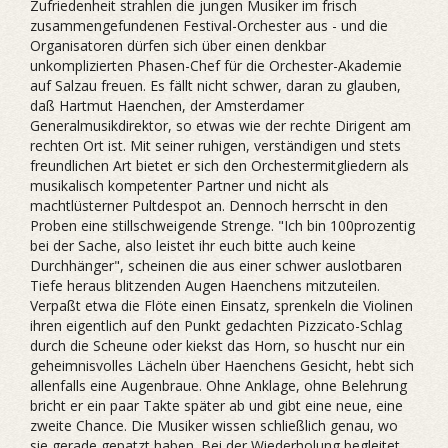
Zufriedenheit strahlen die jungen Musiker im frisch
zusammengefundenen Festival-Orchester aus - und die
Organisatoren dürfen sich über einen denkbar
unkomplizierten Phasen-Chef für die Orchester-Akademie
auf Salzau freuen. Es fällt nicht schwer, daran zu glauben,
daß Hartmut Haenchen, der Amsterdamer
Generalmusikdirektor, so etwas wie der rechte Dirigent am
rechten Ort ist. Mit seiner ruhigen, verständigen und stets
freundlichen Art bietet er sich den Orchestermitgliedern als
musikalisch kompetenter Partner und nicht als
machtlüsterner Pultdespot an. Dennoch herrscht in den
Proben eine stillschweigende Strenge. "Ich bin 100prozentig
bei der Sache, also leistet ihr euch bitte auch keine
Durchhänger", scheinen die aus einer schwer auslotbaren
Tiefe heraus blitzenden Augen Haenchens mitzuteilen.
Verpaßt etwa die Flöte einen Einsatz, sprenkeln die Violinen
ihren eigentlich auf den Punkt gedachten Pizzicato-Schlag
durch die Scheune oder kiekst das Horn, so huscht nur ein
geheimnisvolles Lächeln über Haenchens Gesicht, hebt sich
allenfalls eine Augenbraue. Ohne Anklage, ohne Belehrung
bricht er ein paar Takte später ab und gibt eine neue, eine
zweite Chance. Die Musiker wissen schließlich genau, wo
sie gerade gepatzt haben. Bei der Wiederholung begleitet