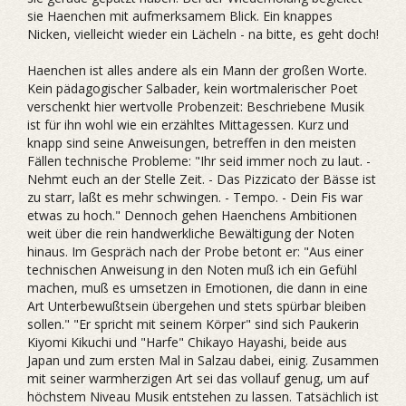
sie Haenchen mit aufmerksamem Blick. Ein knappes
Nicken, vielleicht wieder ein Lächeln - na bitte, es geht doch!
Haenchen ist alles andere als ein Mann der großen Worte.
Kein pädagogischer Salbader, kein wortmalerischer Poet
verschenkt hier wertvolle Probenzeit: Beschriebene Musik
ist für ihn wohl wie ein erzähltes Mittagessen. Kurz und
knapp sind seine Anweisungen, betreffen in den meisten
Fällen technische Probleme: "Ihr seid immer noch zu laut. -
Nehmt euch an der Stelle Zeit. - Das Pizzicato der Bässe ist
zu starr, laßt es mehr schwingen. - Tempo. - Dein Fis war
etwas zu hoch." Dennoch gehen Haenchens Ambitionen
weit über die rein handwerkliche Bewältigung der Noten
hinaus. Im Gespräch nach der Probe betont er: "Aus einer
technischen Anweisung in den Noten muß ich ein Gefühl
machen, muß es umsetzen in Emotionen, die dann in eine
Art Unterbewußtsein übergehen und stets spürbar bleiben
sollen." "Er spricht mit seinem Körper" sind sich Paukerin
Kiyomi Kikuchi und "Harfe" Chikayo Hayashi, beide aus
Japan und zum ersten Mal in Salzau dabei, einig. Zusammen
mit seiner warmherzigen Art sei das vollauf genug, um auf
höchstem Niveau Musik entstehen zu lassen. Tatsächlich ist