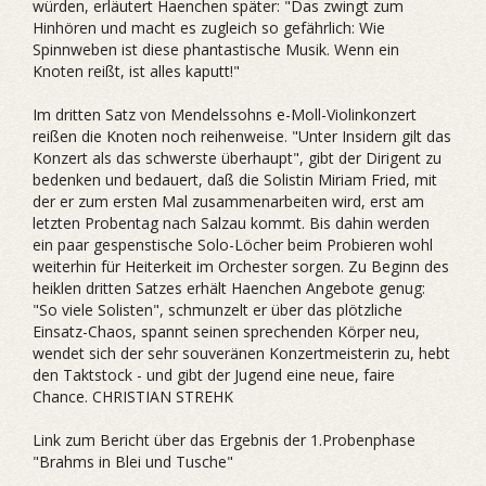
würden, erläutert Haenchen später: "Das zwingt zum
Hinhören und macht es zugleich so gefährlich: Wie
Spinnweben ist diese phantastische Musik. Wenn ein
Knoten reißt, ist alles kaputt!"
Im dritten Satz von Mendelssohns e-Moll-Violinkonzert
reißen die Knoten noch reihenweise. "Unter Insidern gilt das
Konzert als das schwerste überhaupt", gibt der Dirigent zu
bedenken und bedauert, daß die Solistin Miriam Fried, mit
der er zum ersten Mal zusammenarbeiten wird, erst am
letzten Probentag nach Salzau kommt. Bis dahin werden
ein paar gespenstische Solo-Löcher beim Probieren wohl
weiterhin für Heiterkeit im Orchester sorgen. Zu Beginn des
heiklen dritten Satzes erhält Haenchen Angebote genug:
"So viele Solisten", schmunzelt er über das plötzliche
Einsatz-Chaos, spannt seinen sprechenden Körper neu,
wendet sich der sehr souveränen Konzertmeisterin zu, hebt
den Taktstock - und gibt der Jugend eine neue, faire
Chance. CHRISTIAN STREHK
Link zum Bericht über das Ergebnis der 1.Probenphase
"Brahms in Blei und Tusche"