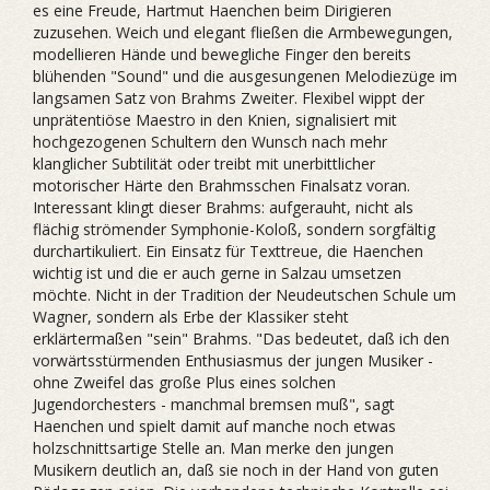
es eine Freude, Hartmut Haenchen beim Dirigieren
zuzusehen. Weich und elegant fließen die Armbewegungen,
modellieren Hände und bewegliche Finger den bereits
blühenden "Sound" und die ausgesungenen Melodiezüge im
langsamen Satz von Brahms Zweiter. Flexibel wippt der
unprätentiöse Maestro in den Knien, signalisiert mit
hochgezogenen Schultern den Wunsch nach mehr
klanglicher Subtilität oder treibt mit unerbittlicher
motorischer Härte den Brahmsschen Finalsatz voran.
Interessant klingt dieser Brahms: aufgerauht, nicht als
flächig strömender Symphonie-Koloß, sondern sorgfältig
durchartikuliert. Ein Einsatz für Texttreue, die Haenchen
wichtig ist und die er auch gerne in Salzau umsetzen
möchte. Nicht in der Tradition der Neudeutschen Schule um
Wagner, sondern als Erbe der Klassiker steht
erklärtermaßen "sein" Brahms. "Das bedeutet, daß ich den
vorwärtsstürmenden Enthusiasmus der jungen Musiker -
ohne Zweifel das große Plus eines solchen
Jugendorchesters - manchmal bremsen muß", sagt
Haenchen und spielt damit auf manche noch etwas
holzschnittsartige Stelle an. Man merke den jungen
Musikern deutlich an, daß sie noch in der Hand von guten