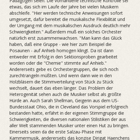
Pädagogen seien. Die vorhandene technische Kontrolle sei
etwas, das sich im Laufe der Jahre bei vielen Musikern
abschleife. "Hier werden technische Anweisungen sofort
umgesetzt, dafür bereitet die musikalische Flexibilität und
der Umgang mit dem musikalischen Ausdruck deutlich mehr
Schwierigkeiten." Außerdem muß ein solches Orchester
natürlich erst zusammenwachsen. "Man kann das Glück
haben, daß eine Gruppe - wie hier zum Beispiel die
Posaunen - auf Anhieb homogen klingt. Da ist dann
entweder mit Erfolg in den Sektionsproben gearbeitet
worden oder die "Chemie" stimmte auf Anhieb."
Andererseits gebe es Orchestergruppen, die sich noch
zurechtrangeln müßten. Und wenn dann wie in den
Holzbläsern die Stimmverteilung von Stück zu Stück
wechselt, dauert das eben länger. Das Problem der
Heterogenität sehen auch die Musiker selbst als größte
Hürde an. Auch Sarah Shellman, Geigerin aus dem US-
Bundesstaat Ohio, die in Cleveland das Vorspiel erfolgreich
bestanden hatte, erfährt in der eigenen Stimmgruppe die
Schwierigkeiten, die diversen nationalen Stilistiken der aus
aller Welt stammenden Musiker unter einen Hut zu bringen.
Einerseits seien da die erste Salzau-Phase mit
Kammermusik, andererseits das konzise Dirigat Haenchens