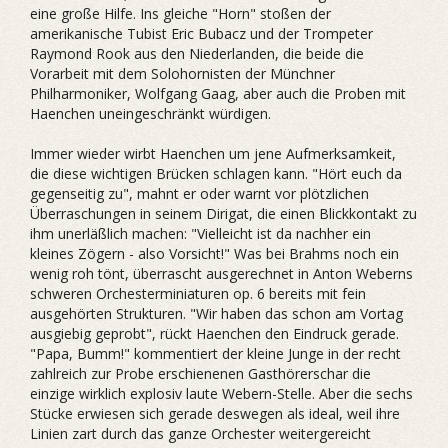
eine große Hilfe. Ins gleiche "Horn" stoßen der
amerikanische Tubist Eric Bubacz und der Trompeter
Raymond Rook aus den Niederlanden, die beide die
Vorarbeit mit dem Solohornisten der Münchner
Philharmoniker, Wolfgang Gaag, aber auch die Proben mit
Haenchen uneingeschränkt würdigen.
Immer wieder wirbt Haenchen um jene Aufmerksamkeit,
die diese wichtigen Brücken schlagen kann. "Hört euch da
gegenseitig zu", mahnt er oder warnt vor plötzlichen
Überraschungen in seinem Dirigat, die einen Blickkontakt zu
ihm unerläßlich machen: "Vielleicht ist da nachher ein
kleines Zögern - also Vorsicht!" Was bei Brahms noch ein
wenig roh tönt, überrascht ausgerechnet in Anton Weberns
schweren Orchesterminiaturen op. 6 bereits mit fein
ausgehörten Strukturen. "Wir haben das schon am Vortag
ausgiebig geprobt", rückt Haenchen den Eindruck gerade.
"Papa, Bumm!" kommentiert der kleine Junge in der recht
zahlreich zur Probe erschienenen Gasthörerschar die
einzige wirklich explosiv laute Webern-Stelle. Aber die sechs
Stücke erwiesen sich gerade deswegen als ideal, weil ihre
Linien zart durch das ganze Orchester weitergereicht