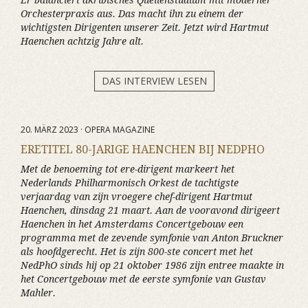
Er balanciert akribisches Quellenstudium mit moderner
Orchesterpraxis aus. Das macht ihn zu einem der
wichtigsten Dirigenten unserer Zeit. Jetzt wird Hartmut
Haenchen achtzig Jahre alt.
DAS INTERVIEW LESEN
20. MÄRZ 2023 · OPERA MAGAZINE
ERETITEL 80-JARIGE HAENCHEN BIJ NEDPHO
Met de benoeming tot ere-dirigent markeert het
Nederlands Philharmonisch Orkest de tachtigste
verjaardag van zijn vroegere chef-dirigent Hartmut
Haenchen, dinsdag 21 maart. Aan de vooravond dirigeert
Haenchen in het Amsterdams Concertgebouw een
programma met de zevende symfonie van Anton Bruckner
als hoofdgerecht. Het is zijn 800-ste concert met het
NedPhO sinds hij op 21 oktober 1986 zijn entree maakte in
het Concertgebouw met de eerste symfonie van Gustav
Mahler.