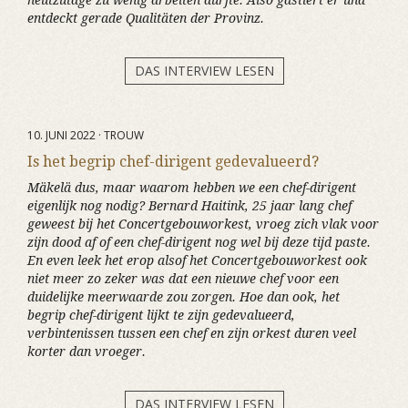
heutzutage zu wenig arbeiten dürfte. Also gastiert er und
entdeckt gerade Qualitäten der Provinz.
DAS INTERVIEW LESEN
10. JUNI 2022 · TROUW
Is het begrip chef-dirigent gedevalueerd?
Mäkelä dus, maar waarom hebben we een chef-dirigent
eigenlijk nog nodig? Bernard Haitink, 25 jaar lang chef
geweest bij het Concertgebouworkest, vroeg zich vlak voor
zijn dood af of een chef-dirigent nog wel bij deze tijd paste.
En even leek het erop alsof het Concertgebouworkest ook
niet meer zo zeker was dat een nieuwe chef voor een
duidelijke meerwaarde zou zorgen. Hoe dan ook, het
begrip chef-dirigent lijkt te zijn gedevalueerd,
verbintenissen tussen een chef en zijn orkest duren veel
korter dan vroeger.
DAS INTERVIEW LESEN