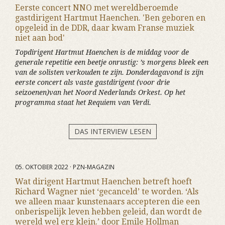
Eerste concert NNO met wereldberoemde
gastdirigent Hartmut Haenchen. 'Ben geboren en
opgeleid in de DDR, daar kwam Franse muziek
niet aan bod'
Topdirigent Hartmut Haenchen is de middag voor de
generale repetitie een beetje onrustig: ’s morgens bleek een
van de solisten verkouden te zijn. Donderdagavond is zijn
eerste concert als vaste gastdirigent (voor drie
seizoenen)van het Noord Nederlands Orkest. Op het
programma staat het Requiem van Verdi.
DAS INTERVIEW LESEN
05. OKTOBER 2022 · PZN-MAGAZIN
Wat dirigent Hartmut Haenchen betreft hoeft
Richard Wagner niet ‘gecanceld’ te worden. ‘Als
we alleen maar kunstenaars accepteren die een
onberispelijk leven hebben geleid, dan wordt de
wereld wel erg klein.’ door Emile Hollman