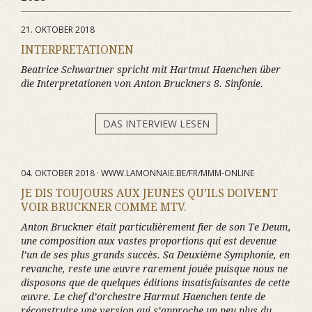
21. OKTOBER 2018
INTERPRETATIONEN
Beatrice Schwartner spricht mit Hartmut Haenchen über
die Interpretationen von Anton Bruckners 8. Sinfonie.
DAS INTERVIEW LESEN
04. OKTOBER 2018 · WWW.LAMONNAIE.BE/FR/MMM-ONLINE
JE DIS TOUJOURS AUX JEUNES QU’ILS DOIVENT
VOIR BRUCKNER COMME MTV.
Anton Bruckner était particulièrement fier de son Te Deum,
une composition aux vastes proportions qui est devenue
l’un de ses plus grands succès. Sa Deuxième Symphonie, en
revanche, reste une œuvre rarement jouée puisque nous ne
disposons que de quelques éditions insatisfaisantes de cette
œuvre. Le chef d’orchestre Harmut Haenchen tente de
réconstruire une version qui s’approche un peu plus du