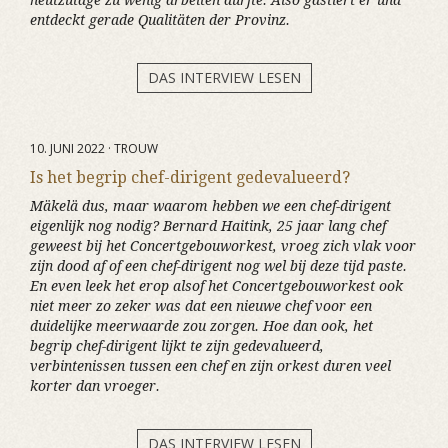
heutzutage zu wenig arbeiten dürfte. Also gastiert er und
entdeckt gerade Qualitäten der Provinz.
DAS INTERVIEW LESEN
10. JUNI 2022 · TROUW
Is het begrip chef-dirigent gedevalueerd?
Mäkelä dus, maar waarom hebben we een chef-dirigent
eigenlijk nog nodig? Bernard Haitink, 25 jaar lang chef
geweest bij het Concertgebouworkest, vroeg zich vlak voor
zijn dood af of een chef-dirigent nog wel bij deze tijd paste.
En even leek het erop alsof het Concertgebouworkest ook
niet meer zo zeker was dat een nieuwe chef voor een
duidelijke meerwaarde zou zorgen. Hoe dan ook, het
begrip chef-dirigent lijkt te zijn gedevalueerd,
verbintenissen tussen een chef en zijn orkest duren veel
korter dan vroeger.
DAS INTERVIEW LESEN