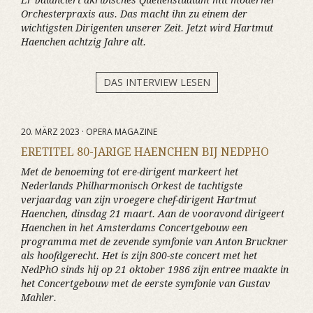
Er balanciert akribisches Quellenstudium mit moderner
Orchesterpraxis aus. Das macht ihn zu einem der
wichtigsten Dirigenten unserer Zeit. Jetzt wird Hartmut
Haenchen achtzig Jahre alt.
DAS INTERVIEW LESEN
20. MÄRZ 2023 · OPERA MAGAZINE
ERETITEL 80-JARIGE HAENCHEN BIJ NEDPHO
Met de benoeming tot ere-dirigent markeert het
Nederlands Philharmonisch Orkest de tachtigste
verjaardag van zijn vroegere chef-dirigent Hartmut
Haenchen, dinsdag 21 maart. Aan de vooravond dirigeert
Haenchen in het Amsterdams Concertgebouw een
programma met de zevende symfonie van Anton Bruckner
als hoofdgerecht. Het is zijn 800-ste concert met het
NedPhO sinds hij op 21 oktober 1986 zijn entree maakte in
het Concertgebouw met de eerste symfonie van Gustav
Mahler.