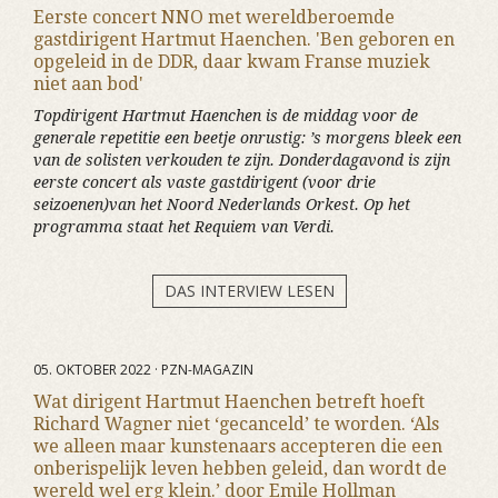
Eerste concert NNO met wereldberoemde
gastdirigent Hartmut Haenchen. 'Ben geboren en
opgeleid in de DDR, daar kwam Franse muziek
niet aan bod'
Topdirigent Hartmut Haenchen is de middag voor de
generale repetitie een beetje onrustig: ’s morgens bleek een
van de solisten verkouden te zijn. Donderdagavond is zijn
eerste concert als vaste gastdirigent (voor drie
seizoenen)van het Noord Nederlands Orkest. Op het
programma staat het Requiem van Verdi.
DAS INTERVIEW LESEN
05. OKTOBER 2022 · PZN-MAGAZIN
Wat dirigent Hartmut Haenchen betreft hoeft
Richard Wagner niet ‘gecanceld’ te worden. ‘Als
we alleen maar kunstenaars accepteren die een
onberispelijk leven hebben geleid, dan wordt de
wereld wel erg klein.’ door Emile Hollman