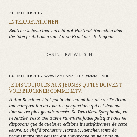
21. OKTOBER 2018
INTERPRETATIONEN
Beatrice Schwartner spricht mit Hartmut Haenchen über
die Interpretationen von Anton Bruckners 8. Sinfonie.
DAS INTERVIEW LESEN
04. OKTOBER 2018 · WWW.LAMONNAIE.BE/FR/MMM-ONLINE
JE DIS TOUJOURS AUX JEUNES QU’ILS DOIVENT
VOIR BRUCKNER COMME MTV.
Anton Bruckner était particulièrement fier de son Te Deum,
une composition aux vastes proportions qui est devenue
l’un de ses plus grands succès. Sa Deuxième Symphonie, en
revanche, reste une œuvre rarement jouée puisque nous ne
disposons que de quelques éditions insatisfaisantes de cette
œuvre. Le chef d’orchestre Harmut Haenchen tente de
réconstruire une version qui s’approche un peu plus du