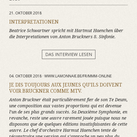
21. OKTOBER 2018
INTERPRETATIONEN
Beatrice Schwartner spricht mit Hartmut Haenchen über
die Interpretationen von Anton Bruckners 8. Sinfonie.
DAS INTERVIEW LESEN
04. OKTOBER 2018 · WWW.LAMONNAIE.BE/FR/MMM-ONLINE
JE DIS TOUJOURS AUX JEUNES QU’ILS DOIVENT
VOIR BRUCKNER COMME MTV.
Anton Bruckner était particulièrement fier de son Te Deum,
une composition aux vastes proportions qui est devenue
l’un de ses plus grands succès. Sa Deuxième Symphonie, en
revanche, reste une œuvre rarement jouée puisque nous ne
disposons que de quelques éditions insatisfaisantes de cette
œuvre. Le chef d’orchestre Harmut Haenchen tente de
réconstruire une version qui s’approche un peu plus du