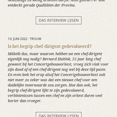
heutzutage zu wenig arbeiten dürfte. Also gastiert er und
entdeckt gerade Qualitäten der Provinz.
DAS INTERVIEW LESEN
10. JUNI 2022 · TROUW
Is het begrip chef-dirigent gedevalueerd?
Mäkelä dus, maar waarom hebben we een chef-dirigent
eigenlijk nog nodig? Bernard Haitink, 25 jaar lang chef
geweest bij het Concertgebouworkest, vroeg zich vlak voor
zijn dood af of een chef-dirigent nog wel bij deze tijd paste.
En even leek het erop alsof het Concertgebouworkest ook
niet meer zo zeker was dat een nieuwe chef voor een
duidelijke meerwaarde zou zorgen. Hoe dan ook, het
begrip chef-dirigent lijkt te zijn gedevalueerd,
verbintenissen tussen een chef en zijn orkest duren veel
korter dan vroeger.
DAS INTERVIEW LESEN