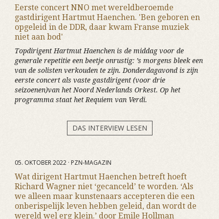
Eerste concert NNO met wereldberoemde
gastdirigent Hartmut Haenchen. 'Ben geboren en
opgeleid in de DDR, daar kwam Franse muziek
niet aan bod'
Topdirigent Hartmut Haenchen is de middag voor de
generale repetitie een beetje onrustig: ’s morgens bleek een
van de solisten verkouden te zijn. Donderdagavond is zijn
eerste concert als vaste gastdirigent (voor drie
seizoenen)van het Noord Nederlands Orkest. Op het
programma staat het Requiem van Verdi.
DAS INTERVIEW LESEN
05. OKTOBER 2022 · PZN-MAGAZIN
Wat dirigent Hartmut Haenchen betreft hoeft
Richard Wagner niet ‘gecanceld’ te worden. ‘Als
we alleen maar kunstenaars accepteren die een
onberispelijk leven hebben geleid, dan wordt de
wereld wel erg klein.’ door Emile Hollman