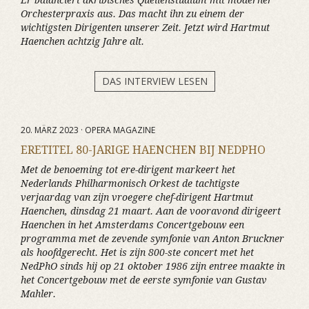
Er balanciert akribisches Quellenstudium mit moderner
Orchesterpraxis aus. Das macht ihn zu einem der
wichtigsten Dirigenten unserer Zeit. Jetzt wird Hartmut
Haenchen achtzig Jahre alt.
DAS INTERVIEW LESEN
20. MÄRZ 2023 · OPERA MAGAZINE
ERETITEL 80-JARIGE HAENCHEN BIJ NEDPHO
Met de benoeming tot ere-dirigent markeert het
Nederlands Philharmonisch Orkest de tachtigste
verjaardag van zijn vroegere chef-dirigent Hartmut
Haenchen, dinsdag 21 maart. Aan de vooravond dirigeert
Haenchen in het Amsterdams Concertgebouw een
programma met de zevende symfonie van Anton Bruckner
als hoofdgerecht. Het is zijn 800-ste concert met het
NedPhO sinds hij op 21 oktober 1986 zijn entree maakte in
het Concertgebouw met de eerste symfonie van Gustav
Mahler.