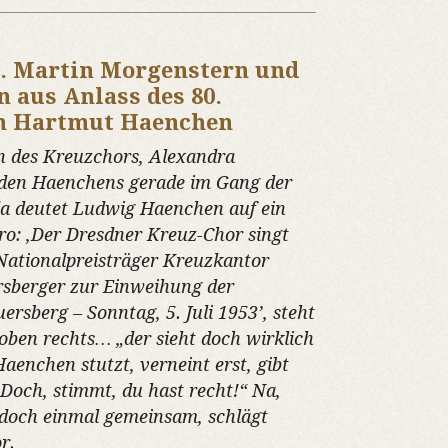
r. Martin Morgenstern und
 aus Anlass des 80.
on Hartmut Haenchen
n des Kreuzchors, Alexandra
iden Haenchens gerade im Gang der
da deutet Ludwig Haenchen auf ein
o: ‚Der Dresdner Kreuz-Chor singt
Nationalpreisträger Kreuzkantor
rsberger zur Einweihung der
ersberg – Sonntag, 5. Juli 1953’, steht
oben rechts… „der sieht doch wirklich
aenchen stutzt, verneint erst, gibt
„Doch, stimmt, du hast recht!“ Na,
 doch einmal gemeinsam, schlägt
r.