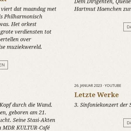
Dem Dirigenten, Quell
 viert dat maandag met
Hartmut Haenchen zu
ds Philharmonisch
 was. Het orkest
D
grote verdiensten tot
ertellen over
se muziekwereld.
EN
26. JANUAR 2023 · YOUTUBE
Letzte Werke
 Kopf durch die Wand.
3. Sinfoniekonzert der 
en, geboren am 21.
ucht. Seine Stasi-Akten
D
Im MDR KULTUR-Café