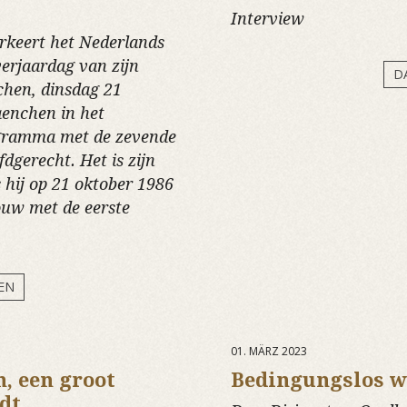
Interview
rkeert het Nederlands
erjaardag van zijn
D
chen, dinsdag 21
aenchen in het
gramma met de zevende
dgerecht. Het is zijn
 hij op 21 oktober 1986
ouw met de eerste
EN
01. MÄRZ 2023
, een groot
Bedingungslos w
dt