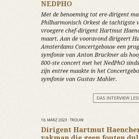
NEDPHO
Met de benoeming tot ere-dirigent ma
Philharmonisch Orkest de tachtigste v
vroegere chef-dirigent Hartmut Haen
maart. Aan de vooravond dirigeert H
Amsterdams Concertgebouw een pro
symfonie van Anton Bruckner als hoof
800-ste concert met het NedPhO sinds
zijn entree maakte in het Concertgeb
symfonie van Gustav Mahler.
DAS INTERVIEW LES
16. MÄRZ 2023 · TROUW
Dirigent Hartmut Haenchen
vakman die geen fouten dul