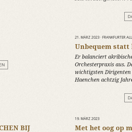
D
21. MÄRZ 2023 · FRANKFURTER A
Unbequem statt 
Er balanciert akribisc
Orchesterpraxis aus. D
EN
wichtigsten Dirigenten
Haenchen achtzig Jahre
D
19. MÄRZ 2023
CHEN BIJ
Met het oog op 