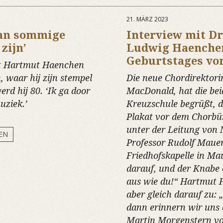
21. MÄRZ 2023
van sommige
Interview mit D
zijn’
Ludwig Haenchen
Geburtstages v
ent Hartmut Haenchen
 waar hij zijn stempel
Die neue Chordirektori
rd hij 80. ‘Ik ga door
MacDonald, hat die be
uziek.’
Kreuzschule begrüßt, 
Plakat vor dem Chorbür
unter der Leitung von 
EN
Professor Rudolf Maue
Friedhofskapelle in Mau
darauf, und der Knabe 
aus wie du!“ Hartmut H
aber gleich darauf zu: 
dann erinnern wir uns
Martin Morgenstern vo