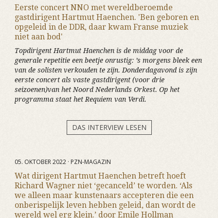
Eerste concert NNO met wereldberoemde
gastdirigent Hartmut Haenchen. 'Ben geboren en
opgeleid in de DDR, daar kwam Franse muziek
niet aan bod'
Topdirigent Hartmut Haenchen is de middag voor de
generale repetitie een beetje onrustig: ’s morgens bleek een
van de solisten verkouden te zijn. Donderdagavond is zijn
eerste concert als vaste gastdirigent (voor drie
seizoenen)van het Noord Nederlands Orkest. Op het
programma staat het Requiem van Verdi.
DAS INTERVIEW LESEN
05. OKTOBER 2022 · PZN-MAGAZIN
Wat dirigent Hartmut Haenchen betreft hoeft
Richard Wagner niet ‘gecanceld’ te worden. ‘Als
we alleen maar kunstenaars accepteren die een
onberispelijk leven hebben geleid, dan wordt de
wereld wel erg klein.’ door Emile Hollman