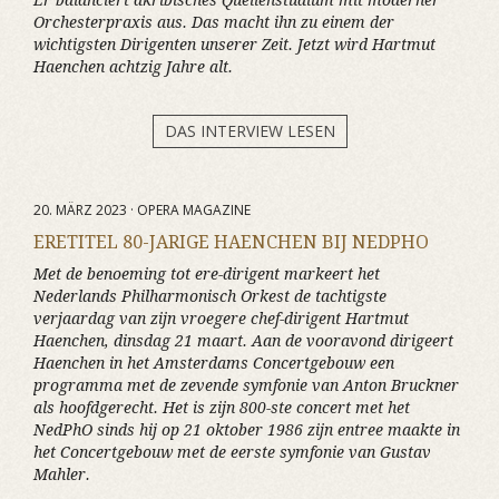
Er balanciert akribisches Quellenstudium mit moderner
Orchesterpraxis aus. Das macht ihn zu einem der
wichtigsten Dirigenten unserer Zeit. Jetzt wird Hartmut
Haenchen achtzig Jahre alt.
DAS INTERVIEW LESEN
20. MÄRZ 2023 · OPERA MAGAZINE
ERETITEL 80-JARIGE HAENCHEN BIJ NEDPHO
Met de benoeming tot ere-dirigent markeert het
Nederlands Philharmonisch Orkest de tachtigste
verjaardag van zijn vroegere chef-dirigent Hartmut
Haenchen, dinsdag 21 maart. Aan de vooravond dirigeert
Haenchen in het Amsterdams Concertgebouw een
programma met de zevende symfonie van Anton Bruckner
als hoofdgerecht. Het is zijn 800-ste concert met het
NedPhO sinds hij op 21 oktober 1986 zijn entree maakte in
het Concertgebouw met de eerste symfonie van Gustav
Mahler.