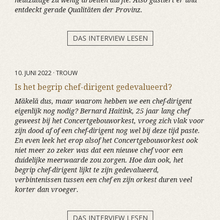
heutzutage zu wenig arbeiten dürfte. Also gastiert er und
entdeckt gerade Qualitäten der Provinz.
DAS INTERVIEW LESEN
10. JUNI 2022 · TROUW
Is het begrip chef-dirigent gedevalueerd?
Mäkelä dus, maar waarom hebben we een chef-dirigent
eigenlijk nog nodig? Bernard Haitink, 25 jaar lang chef
geweest bij het Concertgebouworkest, vroeg zich vlak voor
zijn dood af of een chef-dirigent nog wel bij deze tijd paste.
En even leek het erop alsof het Concertgebouworkest ook
niet meer zo zeker was dat een nieuwe chef voor een
duidelijke meerwaarde zou zorgen. Hoe dan ook, het
begrip chef-dirigent lijkt te zijn gedevalueerd,
verbintenissen tussen een chef en zijn orkest duren veel
korter dan vroeger.
DAS INTERVIEW LESEN