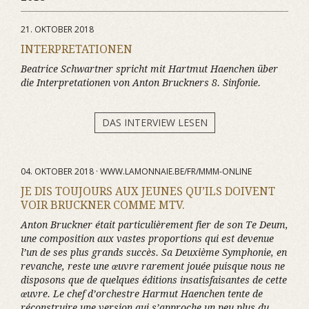
21. OKTOBER 2018
INTERPRETATIONEN
Beatrice Schwartner spricht mit Hartmut Haenchen über
die Interpretationen von Anton Bruckners 8. Sinfonie.
DAS INTERVIEW LESEN
04. OKTOBER 2018 · WWW.LAMONNAIE.BE/FR/MMM-ONLINE
JE DIS TOUJOURS AUX JEUNES QU’ILS DOIVENT
VOIR BRUCKNER COMME MTV.
Anton Bruckner était particulièrement fier de son Te Deum,
une composition aux vastes proportions qui est devenue
l’un de ses plus grands succès. Sa Deuxième Symphonie, en
revanche, reste une œuvre rarement jouée puisque nous ne
disposons que de quelques éditions insatisfaisantes de cette
œuvre. Le chef d’orchestre Harmut Haenchen tente de
réconstruire une version qui s’approche un peu plus du