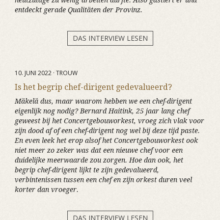
heutzutage zu wenig arbeiten dürfte. Also gastiert er und
entdeckt gerade Qualitäten der Provinz.
DAS INTERVIEW LESEN
10. JUNI 2022 · TROUW
Is het begrip chef-dirigent gedevalueerd?
Mäkelä dus, maar waarom hebben we een chef-dirigent
eigenlijk nog nodig? Bernard Haitink, 25 jaar lang chef
geweest bij het Concertgebouworkest, vroeg zich vlak voor
zijn dood af of een chef-dirigent nog wel bij deze tijd paste.
En even leek het erop alsof het Concertgebouworkest ook
niet meer zo zeker was dat een nieuwe chef voor een
duidelijke meerwaarde zou zorgen. Hoe dan ook, het
begrip chef-dirigent lijkt te zijn gedevalueerd,
verbintenissen tussen een chef en zijn orkest duren veel
korter dan vroeger.
DAS INTERVIEW LESEN