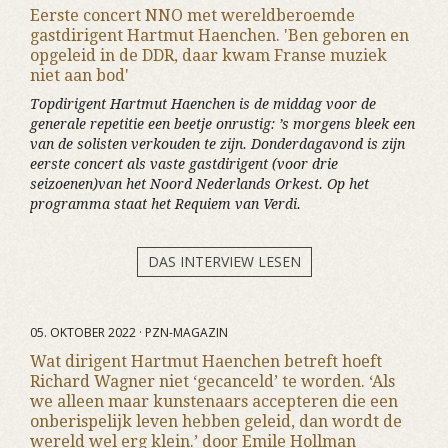
Eerste concert NNO met wereldberoemde
gastdirigent Hartmut Haenchen. 'Ben geboren en
opgeleid in de DDR, daar kwam Franse muziek
niet aan bod'
Topdirigent Hartmut Haenchen is de middag voor de
generale repetitie een beetje onrustig: ’s morgens bleek een
van de solisten verkouden te zijn. Donderdagavond is zijn
eerste concert als vaste gastdirigent (voor drie
seizoenen)van het Noord Nederlands Orkest. Op het
programma staat het Requiem van Verdi.
DAS INTERVIEW LESEN
05. OKTOBER 2022 · PZN-MAGAZIN
Wat dirigent Hartmut Haenchen betreft hoeft
Richard Wagner niet ‘gecanceld’ te worden. ‘Als
we alleen maar kunstenaars accepteren die een
onberispelijk leven hebben geleid, dan wordt de
wereld wel erg klein.’ door Emile Hollman