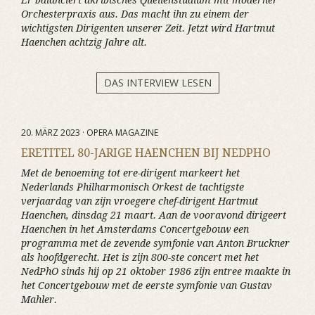
Er balanciert akribisches Quellenstudium mit moderner
Orchesterpraxis aus. Das macht ihn zu einem der
wichtigsten Dirigenten unserer Zeit. Jetzt wird Hartmut
Haenchen achtzig Jahre alt.
DAS INTERVIEW LESEN
20. MÄRZ 2023 · OPERA MAGAZINE
ERETITEL 80-JARIGE HAENCHEN BIJ NEDPHO
Met de benoeming tot ere-dirigent markeert het
Nederlands Philharmonisch Orkest de tachtigste
verjaardag van zijn vroegere chef-dirigent Hartmut
Haenchen, dinsdag 21 maart. Aan de vooravond dirigeert
Haenchen in het Amsterdams Concertgebouw een
programma met de zevende symfonie van Anton Bruckner
als hoofdgerecht. Het is zijn 800-ste concert met het
NedPhO sinds hij op 21 oktober 1986 zijn entree maakte in
het Concertgebouw met de eerste symfonie van Gustav
Mahler.