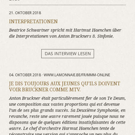
21. OKTOBER 2018
INTERPRETATIONEN
Beatrice Schwartner spricht mit Hartmut Haenchen über
die Interpretationen von Anton Bruckners 8. Sinfonie.
DAS INTERVIEW LESEN
04. OKTOBER 2018 · WWW.LAMONNAIE.BE/FR/MMM-ONLINE
JE DIS TOUJOURS AUX JEUNES QU’ILS DOIVENT
VOIR BRUCKNER COMME MTV.
Anton Bruckner était particulièrement fier de son Te Deum,
une composition aux vastes proportions qui est devenue
l’un de ses plus grands succès. Sa Deuxième Symphonie, en
revanche, reste une œuvre rarement jouée puisque nous ne
disposons que de quelques éditions insatisfaisantes de cette
œuvre. Le chef d’orchestre Harmut Haenchen tente de
réconstruire une version qui s’approche un peu plus du