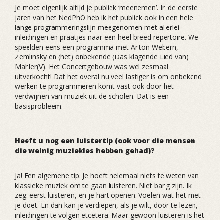
Je moet eigenlijk altijd je publiek ‘meenemen’. In de eerste
jaren van het NedPhO heb ik het publiek ook in een hele
lange programmeringslijn meegenomen met allerlei
inleidingen en praatjes naar een heel breed repertoire. We
speelden eens een programma met Anton Webern,
Zemlinsky en (het) onbekende (Das klagende Lied van)
Mahler(V). Het Concertgebouw was wel zesmaal
uitverkocht! Dat het overal nu veel lastiger is om onbekend
werken te programmeren komt vast ook door het
verdwijnen van muziek uit de scholen. Dat is een
basisprobleem.
Heeft u nog een luistertip (ook voor die mensen
die weinig muziekles hebben gehad)?
Ja! Een algemene tip. Je hoeft helemaal niets te weten van
klassieke muziek om te gaan luisteren. Niet bang zijn. Ik
zeg: eerst luisteren, en je hart openen. Voelen wat het met
je doet. En dan kan je verdiepen, als je wilt, door te lezen,
inleidingen te volgen etcetera. Maar gewoon luisteren is het