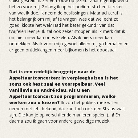
solist gesteld. Ik zei: vertrouw op jezelf. Maar eigenlijk werkt
het zo voor mij: Zolang ik op het podium sta ben ik zeker
van wat ik doe. Ik neem de beslissingen. Maar achteraf is
het belangrijk om mij af te vragen: was dat wel echt zo
goed, klopte het wel? Had het beter gekund? Van dat
twijfelen leer je. Ik zal ook zeker stoppen als ik merk dat ik
mij niet meer kan ontwikkelen. Als ik niets meer kan
ontdekken. Als ik voor mijn gevoel alleen mij ga herhalen en
er geen ontdekkingen meer bijkomen is het doodsaai.
Dat is een redelijk bruggetje naar de
Appeltaartconcerten: in verpleeghuizen is het
soms ook best saai en voorspelbaar. Veel
vanillevla en André Rieu. Als u een
Appeltaartconcert zou programmeren, welke
werken zou u kiezen?
Ik zou het publiek mee willen
nemen met iets bekend, dat kan toch ook een Straus-wals
zijn. Die kan je op verschillende manieren spelen (…)! En
daarna zou ik gaan voor andere geweldige muziek.