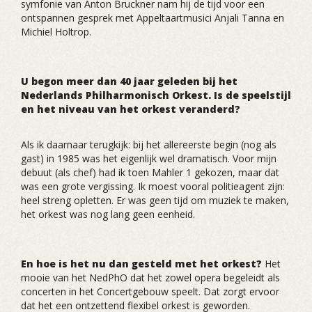
symfonie van Anton Bruckner nam hij de tijd voor een
ontspannen gesprek met Appeltaartmusici Anjali Tanna en
Michiel Holtrop.
U begon meer dan 40 jaar geleden bij het
Nederlands Philharmonisch Orkest. Is de speelstijl
en het niveau van het orkest veranderd?
Als ik daarnaar terugkijk: bij het allereerste begin (nog als
gast) in 1985 was het eigenlijk wel dramatisch. Voor mijn
debuut (als chef) had ik toen Mahler 1 gekozen, maar dat
was een grote vergissing. Ik moest vooral politieagent zijn:
heel streng opletten. Er was geen tijd om muziek te maken,
het orkest was nog lang geen eenheid.
En hoe is het nu dan gesteld met het orkest?
Het
mooie van het NedPhO dat het zowel opera begeleidt als
concerten in het Concertgebouw speelt. Dat zorgt ervoor
dat het een ontzettend flexibel orkest is geworden.