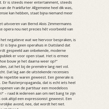
t. Er is steeds meer entertainment, steeds
n van de Frankfurter Allgemeine heel dik was,
censie kan hebben, staat bijna niemand meer
het uitvoeren van Bernd Alois Zimmermanns
ke opera nou niet precies hét voorbeeld van
 het negatieve wat we hiervoor bespraken, is
Er is bijna geen operahuis in Duitsland dat
ordt gespeeld aan onbekende, moderne
 publiek er voor open staat. Het is ermee
r hoe bouw je het daarna weer op?”
en, zat het bij de première lang niet vol.
ht. Dat lag aan de uitstekende recensies
le repetitie waren geweest. Een generale is
. Die fluisterpropaganda, dat is echt iets heel
eropenen van de partituur een moedeloos
?’ – raad ik iedereen aan om niet bang te zijn
s ook altijd een expressionist geweest. Een
olijke avond, nee, dat wordt het niet.