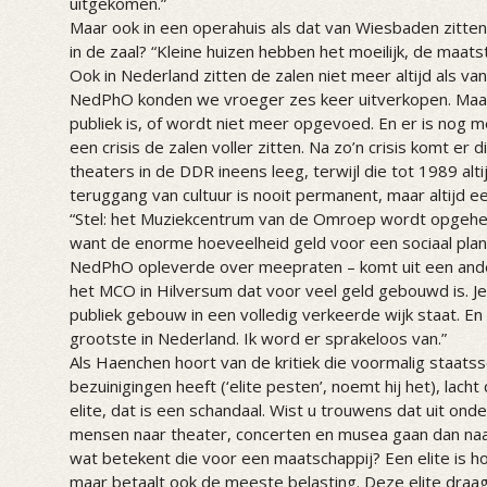
uitgekomen.”
Maar ook in een operahuis als dat van Wiesbaden zit
in de zaal? “Kleine huizen hebben het moeilijk, de maat
Ook in Nederland zitten de zalen niet meer altijd als va
NedPhO konden we vroeger zes keer uitverkopen. Maar
publiek is, of wordt niet meer opgevoed. En er is nog me
een crisis de zalen voller zitten. Na zo’n crisis komt er
theaters in de DDR ineens leeg, terwijl die tot 1989 alti
teruggang van cultuur is nooit permanent, maar altijd e
“Stel: het Muziekcentrum van de Omroep wordt opgehev
want de enorme hoeveelheid geld voor een sociaal plan – 
NedPhO opleverde over meepraten – komt uit een ande
het MCO in Hilversum dat voor veel geld gebouwd is. Je
publiek gebouw in een volledig verkeerde wijk staat. En
grootste in Nederland. Ik word er sprakeloos van.”
Als Haenchen hoort van de kritiek die voormalig staats
bezuinigingen heeft (‘elite pesten’, noemt hij het), lac
elite, dat is een schandaal. Wist u trouwens dat uit ond
mensen naar theater, concerten en musea gaan dan naar
wat betekent die voor een maatschappij? Een elite is h
maar betaalt ook de meeste belasting. Deze elite draa