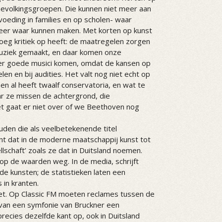
e bevolkingsgroepen. Die kunnen niet meer aan
oeding in families en op scholen- waar
meer waar kunnen maken. Met korten op kunst
eg kritiek op heeft: de maatregelen zorgen
t muziek gemaakt, en daar komen onze
der goede musici komen, omdat de kansen op
en en bij audities. Het valt nog niet echt op
en al heeft twaalf conservatoria, en wat te
ar ze missen de achtergrond, die
et gaat er niet over of we Beethoven nog
uden die als veelbetekenende titel
ent dat in de moderne maatschappij kunst tot
lschaft’ zoals ze dat in Duitsland noemen.
 op de waarden weg. In de media, schrijft
de kunsten; de statistieken laten een
 in kranten.
iet. Op Classic FM moeten reclames tussen de
van een symfonie van Bruckner een
ecies dezelfde kant op, ook in Duitsland