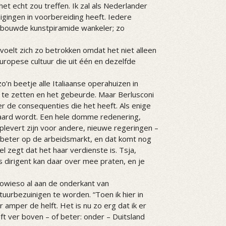
het echt zou treffen. Ik zal als Nederlander
gingen in voorbereiding heeft. Iedere
gebouwde kunstpiramide wankeler; zo
 voelt zich zo betrokken omdat het niet alleen
ropese cultuur die uit één en dezelfde
zo’n beetje alle Italiaanse operahuizen in
g te zetten en het gebeurde. Maar Berlusconi
ver de consequenties die het heeft. Als enige
paard wordt. Een hele domme redenering,
oplevert zijn voor andere, nieuwe regeringen –
h beter op de arbeidsmarkt, en dat komt nog
 zegt dat het haar verdienste is. Tsja,
s dirigent kan daar over mee praten, en je
owieso al aan de onderkant van
uurbezuinigen te worden. “Toen ik hier in
amper de helft. Het is nu zo erg dat ik er
ft ver boven – of beter: onder – Duitsland