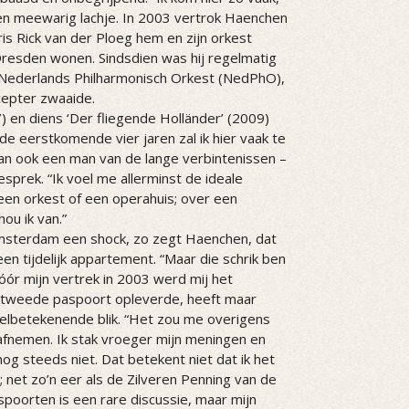
 een meewarig lachje. In 2003 vertrok Haenchen
s Rick van der Ploeg hem en zijn orkest
Dresden wonen. Sindsdien was hij regelmatig
 Nederlands Philharmonisch Orkest (NedPhO),
cepter zwaaide.
 en diens ‘Der fliegende Holländer’ (2009)
de eerstkomende vier jaren zal ik hier vaak te
s dan ook een man van de lange verbintenissen –
gesprek. “Ik voel me allerminst de ideale
 een orkest of een operahuis; over een
ou ik van.”
 Amsterdam een shock, zo zegt Haenchen, dat
en tijdelijk appartement. “Maar die schrik ben
vóór mijn vertrek in 2003 werd mij het
n tweede paspoort opleverde, heeft maar
eelbetekenende blik. “Het zou me overigens
afnemen. Ik stak vroeger mijn meningen en
 nog steeds niet. Dat betekent niet dat ik het
net zo’n eer als de Zilveren Penning van de
poorten is een rare discussie, maar mijn