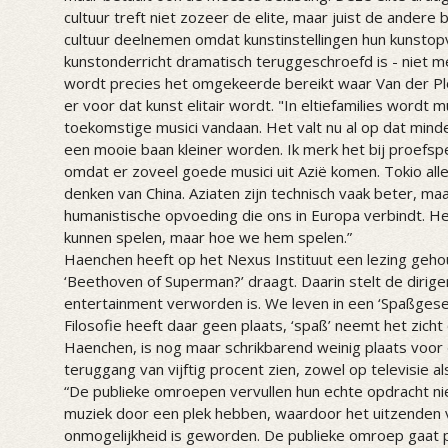
cultuur treft niet zozeer de elite, maar juist de ander
cultuur deelnemen omdat kunstinstellingen hun kunstopv
kunstonderricht dramatisch teruggeschroefd is - niet 
wordt precies het omgekeerde bereikt waar Van der Plo
er voor dat kunst elitair wordt. "In eltiefamilies word
toekomstige musici vandaan. Het valt nu al op dat min
een mooie baan kleiner worden. Ik merk het bij proefspel
omdat er zoveel goede musici uit Azië komen. Tokio alle
denken van China. Aziaten zijn technisch vaak beter, ma
humanistische opvoeding die ons in Europa verbindt. H
kunnen spelen, maar hoe we hem spelen.”
Haenchen heeft op het Nexus Instituut een lezing geho
‘Beethoven of Superman?’ draagt. Daarin stelt de dirig
entertainment verworden is. We leven in een ‘Spaßgesel
Filosofie heeft daar geen plaats, ‘spaß’ neemt het zicht
Haenchen, is nog maar schrikbarend weinig plaats voor 
teruggang van vijftig procent zien, zowel op televisie als
“De publieke omroepen vervullen hun echte opdracht n
muziek door een plek hebben, waardoor het uitzenden 
onmogelijkheid is geworden. De publieke omroep gaat pr