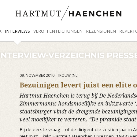
K
INTERVIEWS
VERÖFFENTLICHUNGEN
REZENSIONEN
REPERT
INTERVIEW-VERZEICHNIS PRESS
09. NOVEMBER 2010 · TROUW (NL)
Bezuinigen levert juist een elite 
Hartmut Haenchen is terug bij De Nederlandse
Zimmermanns hondsmoeilijke en inktzwarte ‘D
staatsburger vindt de dreigende bezuinigingen
veel moeilijker te verteren. “De piramide sta
Bij de eerste vraag – of de dirigent die zestien jaar 
niet mist – kijkt Hartmut Haenchen (Dresden, 1943) ver