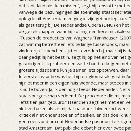
dat ik dit land niet kan missen”, zegt hij tenslotte met
vanwege de bezuinigingen die toenmalig staatssecretari
oplegde uit Amsterdam en ging in zijn geboorteplaats 
als gast terug bij De Nederlandse Opera (DNO) en het
de gezelschappen waar hij zo lang een fiere muzikale s
“Tussen de producties van Wagners ‘Tannhäuser’ (2007)
zat wat mij betreft een iets te lange tussenpoos, maar 
vinden zijn.” Haenchen kijkt er tevreden bij, maar hij i
daar gedijt hij het best in, zegt hij op het eind van het 
gastdirigent. Ik probeer een vaste band te krijgen met
grotere tijdsspanne kun je samen iets opbouwen, daar h
In eerste instantie was het bij terugkomst als gast in
hij niet meer in een eigen huis woonde, maar steeds in e
ik nu te boven. Ja, ik ben nog steeds Nederlander. Net 
staatsburgerschap verleend. De procedure die mij mij
liefst tien jaar geduurd.” Haenchen zegt het met een v
niet verbazen als ze mij dat paspoort binnenkort weer 
kritiek al niet onder stoelen of banken, en dat doe ik nu
geen eer vond om dat Nederlandse paspoort te krijgen; 
stad Amsterdam. Dat publieke debat hier over twee pas