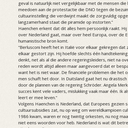
geval is natuurlijk niet vergelijkbaar met de mensen die 
meedoen aan de protestactie die DNO tegen de bezuini
cultuurinstelling die verdwijnt maakt de zorgvuldig op
langzamerhand staat die piramide op instorten.”
Haenchen erkent dat dit alles hem persoonlijk raakt. Hij
over Nederland gaat, maar over heel Europa, over de Eu
humanistische bron komt.
“Berlusconi heeft het in Italië voor elkaar gekregen dat 
elkaar gestort zijn. Hij hoefde slechts één handtekenin
denkt, net als al die andere regeringsleiders, niet na o
reden wordt altijd alleen maar aangevoerd dat er bes
want het is niet waar. De financiële problemen die het 
men schuift het door. In Duitsland gaat het nu drastisc
door de plannen van de regering Schröder. Angela Merkel
succes kent vele vaders, mislukking vaak maar één. Ik al
leert er mee leven.”
Volgens Haenchen is Nederland, dat Europees gezien s
cultuursubsidies zat, nu op weg om wereldkampioen cult
1986 kwam, waren er nog twintig orkesten, nu nog maar 
niet eens woorden voor heb. Nederland is wat dit betre