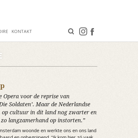
OIRE
KONTAKT
E
op
 Opera voor de reprise van
ie Soldaten’. Maar de Nederlandse
 op cultuur in dit land nog zwarter en
at zo langzamerhand op instorten.”
in Amsterdam woonde en werkte ons en ons land
baasd en onbegrijpend. “Ik kom hier zó vaak,