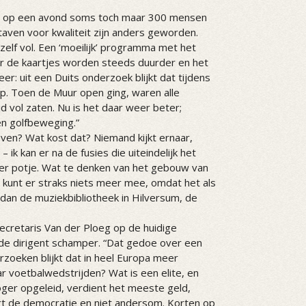
ten op een avond soms toch maar 300 mensen
staven voor kwaliteit zijn anders geworden.
nzelf vol. Een ‘moeilijk’ programma met het
 de kaartjes worden steeds duurder en het
er: uit een Duits onderzoek blijkt dat tijdens
 dip. Toen de Muur open ging, waren alle
jd vol zaten. Nu is het daar weer beter;
en golfbeweging.”
en? Wat kost dat? Niemand kijkt ernaar,
ik kan er na de fusies die uiteindelijk het
r potje. Wat te denken van het gebouw van
 kunt er straks niets meer mee, omdat het als
 dan de muziekbibliotheek in Hilversum, de
secretaris Van der Ploeg op de huidige
ht de dirigent schamper. “Dat gedoe over een
erzoeken blijkt dat in heel Europa meer
 voetbalwedstrijden? Wat is een elite, en
oger opgeleid, verdient het meeste geld,
gt de democratie en niet andersom. Korten op