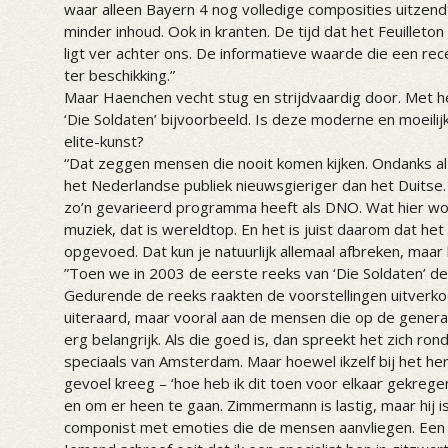
waar alleen Bayern 4 nog volledige composities uitzend
minder inhoud. Ook in kranten. De tijd dat het Feuilleto
ligt ver achter ons. De informatieve waarde die een re
ter beschikking.”
Maar Haenchen vecht stug en strijdvaardig door. Met 
‘Die Soldaten’ bijvoorbeeld. Is deze moderne en moeilij
elite-kunst?
“Dat zeggen mensen die nooit komen kijken. Ondanks al
het Nederlandse publiek nieuwsgieriger dan het Duitse. 
zo’n gevarieerd programma heeft als DNO. Wat hier w
muziek, dat is wereldtop. En het is juist daarom dat het
opgevoed. Dat kun je natuurlijk allemaal afbreken, maa
”Toen we in 2003 de eerste reeks van ‘Die Soldaten’ ded
Gedurende de reeks raakten de voorstellingen uitverkoc
uiteraard, maar vooral aan de mensen die op de genera
erg belangrijk. Als die goed is, dan spreekt het zich rond
speciaals van Amsterdam. Maar hoewel ikzelf bij het h
gevoel kreeg – ‘hoe heb ik dit toen voor elkaar gekregen
en om er heen te gaan. Zimmermann is lastig, maar hij i
componist met emoties die de mensen aanvliegen. Een vr