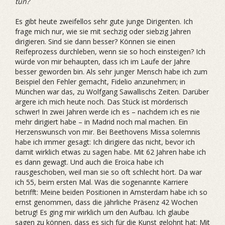
tun?
Es gibt heute zweifellos sehr gute junge Dirigenten. Ich
frage mich nur, wie sie mit sechzig oder siebzig Jahren
dirigieren. Sind sie dann besser? Können sie einen
Reifeprozess durchleben, wenn sie so hoch einsteigen? Ich
würde von mir behaupten, dass ich im Laufe der Jahre
besser geworden bin. Als sehr junger Mensch habe ich zum
Beispiel den Fehler gemacht, Fidelio anzunehmen; in
München war das, zu Wolfgang Sawallischs Zeiten. Darüber
ärgere ich mich heute noch. Das Stück ist mörderisch
schwer! In zwei Jahren werde ich es – nachdem ich es nie
mehr dirigiert habe – in Madrid noch mal machen. Ein
Herzenswunsch von mir. Bei Beethovens Missa solemnis
habe ich immer gesagt: Ich dirigiere das nicht, bevor ich
damit wirklich etwas zu sagen habe. Mit 62 Jahren habe ich
es dann gewagt. Und auch die Eroica habe ich
rausgeschoben, weil man sie so oft schlecht hört. Da war
ich 55, beim ersten Mal. Was die sogenannte Karriere
betrifft: Meine beiden Positionen in Amsterdam habe ich so
ernst genommen, dass die jährliche Präsenz 42 Wochen
betrug! Es ging mir wirklich um den Aufbau. Ich glaube
sagen zu können, dass es sich für die Kunst gelohnt hat: Mit