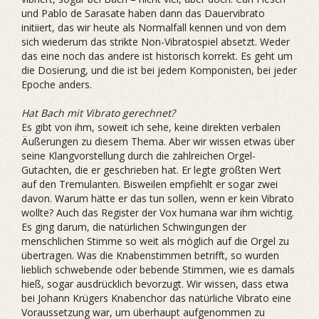
und Pablo de Sarasate ­haben dann das Dauervibrato
initiiert, das wir heute als Normalfall kennen und von dem
sich wiederum das strikte Non-Vibratospiel absetzt. Weder
das eine noch das andere ist historisch korrekt. Es geht um
die Dosierung, und die ist bei jedem Komponisten, bei jeder
Epoche anders.
Hat Bach mit Vibrato gerechnet?
Es gibt von ihm, soweit ich sehe, keine direkten verbalen
Äußerungen zu diesem Thema. Aber wir wissen etwas über
seine Klangvorstellung durch die zahlreichen Orgel-
Gutachten, die er geschrieben hat. Er legte größten Wert
auf den Tremulanten. Bisweilen empfiehlt er sogar zwei
davon. Warum hätte er das tun sollen, wenn er kein Vibrato
wollte? Auch das Register der Vox ­humana war ihm wichtig.
Es ging darum, die natürlichen Schwingungen der
menschlichen Stimme so weit als möglich auf die Orgel zu
übertragen. Was die Knabenstimmen betrifft, so wurden
lieblich schwebende oder bebende Stimmen, wie es damals
hieß, sogar ausdrücklich bevorzugt. Wir wissen, dass etwa
bei Johann Krügers Knabenchor das natürliche Vibrato eine
Voraussetzung war, um überhaupt aufgenommen zu