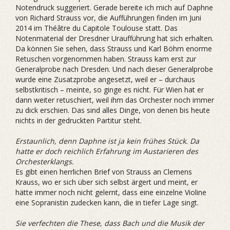
Notendruck suggeriert. Gerade bereite ich mich auf Daphne
von Richard Strauss vor, die Aufführungen finden im Juni
2014 im Théâtre du Capitole Toulouse statt. Das
Notenmaterial der Dresdner Uraufführung hat sich erhalten.
Da können Sie sehen, dass Strauss und Karl Böhm enorme
Retuschen vorgenommen haben. Strauss kam erst zur
Generalprobe nach Dresden. Und nach dieser Generalprobe
wurde eine Zusatzprobe angesetzt, weil er – durchaus
selbstkritisch – meinte, so ginge es nicht. Für Wien hat er
dann weiter retuschiert, weil ihm das Orchester noch immer
zu dick erschien. Das sind alles Dinge, von denen bis heute
nichts in der ­gedruckten Partitur steht.
Erstaunlich, denn Daphne ist ja kein frühes Stück. Da
hatte er doch reichlich Erfahrung im Austarieren des
Orchesterklangs.
Es gibt einen herrlichen Brief von Strauss an Clemens
Krauss, wo er sich über sich selbst ärgert und meint, er
hätte immer noch nicht gelernt, dass eine einzelne Violine
eine Sopranistin zudecken kann, die in tiefer Lage singt.
Sie verfechten die These, dass Bach und die Musik der