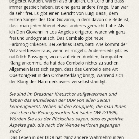
begleitet wurden, waren also unüblich. Ob Cello und Bass
immer gespielt haben, ist eine ganz andere Frage. Man war
da sehr frei. Es gibt einen Bericht von Luigi Bassi, dem
ersten Sänger des Don Giovanni, in dem davon die Rede ist,
dass man jeden Abend etwas anderes gemacht habe. Als
ich Don Giovanni in Los Angeles dirigierte, waren wir ganz
frei und undogmatisch. Das Cembalo gibt neue
Farbmöglichkeiten. Bei Zerlinas Batti, batti-Arie kommt der
Witz viel besser raus, wenn es mitgeht. Andererseits gibt es
natürlich Passagen, wo es auf einen dunklen, kompakten
Klang ankommt, da hat das Cembalo nichts zu suchen.
Allgemein lässt sich sagen, dass das Cembalo eine Art
Obertönigkeit in den Orchesterklang bringt, während sich
der Klang des Hammerklaviers verselbstständigt.
Sie sind im Dresdner Kreuzchor aufgewachsen und
haben das Musikleben der DDR von allen Seiten
kennengelernt. Neben all den Knüppeln, die man Ihnen
zwischen die Beine geworfen hat (siehe OW 2/1995):
Würden Sie aus der Rückschau sagen, dass es positive
Aspekte gab, die nach der Wende verloren gegangen
sind?
Das Leben in der DDR hat ganz andere Wahrnehmungen