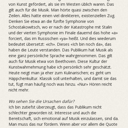
von Kunst gefördert, als sie im Westen üblich waren. Das
gilt auch für die Musik. Man hörte quasi zwischen den
Zeilen. Alles hatte einen viel direkteren, existenziellen Zug.
Denken Sie etwa an die fünfte Symphonie von
Schostakowitsch, wo er nach der Katastrophe mit Stalin
und der vierten Symphonie im Finale dauernd das hohe «a»
forciert, das im Russischen «ya» heißt. Und dies wiederum
bedeutet übersetzt: «ich». Dieses «Ich bin noch da», das
haben die Leute verstanden. Das Publikum hat Musik als
eine ganz persönliche Sprache wahr­genommen. Das gilt
auch für Musik etwa von Beethoven. Diese Kultur der
Kunstwahrnehmung habe ich persönlich sehr geschätzt.
Heute neigt man ja eher zum Kulinarischen; es geht um
Häppchenkultur. Klassik soll unterhalten, und damit sie das
tut, fügt man häufig noch was hinzu. «Nur» Hören reicht
nicht mehr.
Wo sehen Sie die Ursachen dafür?
Ich bin zutiefst überzeugt, dass das Publikum nicht
schlechter geworden ist. Interesse und auch die
Bereitschaft, sich emotional auf Musik einzulassen, sind da.
Man muss das nur fördern. Wenn aber vor allem die Quote