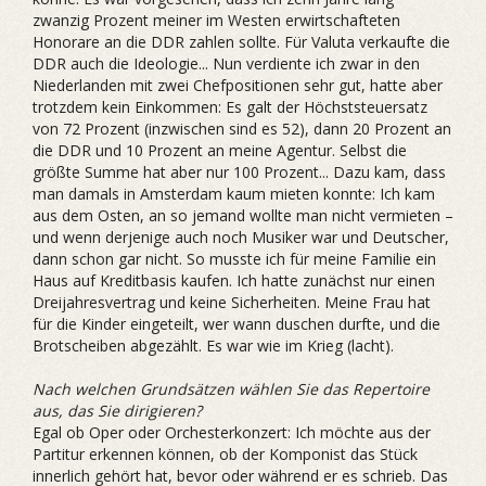
zwanzig Prozent meiner im Westen erwirtschafteten
Honorare an die DDR zahlen sollte. Für Valuta verkaufte die
DDR auch die Ideologie... Nun verdiente ich zwar in den
Niederlanden mit zwei Chefpositionen sehr gut, hatte aber
trotzdem kein Einkommen: Es galt der Höchststeuersatz
von 72 Prozent (inzwischen sind es 52), dann 20 Prozent an
die DDR und 10 Prozent an meine Agentur. Selbst die
größte Summe hat aber nur 100 Prozent... Dazu kam, dass
man damals in Amsterdam kaum mieten konnte: Ich kam
aus dem Osten, an so jemand wollte man nicht vermieten –
und wenn derjenige auch noch ­Musiker war und Deutscher,
dann schon gar nicht. So musste ich für meine Familie ein
Haus auf Kreditbasis kaufen. Ich hatte zunächst nur einen
Dreijahresvertrag und keine Sicherheiten. Meine Frau hat
für die Kinder eingeteilt, wer wann duschen durfte, und die
Brotscheiben abgezählt. Es war wie im Krieg (lacht).
Nach welchen Grundsätzen wählen Sie das Repertoire
aus, das Sie dirigieren?
Egal ob Oper oder Orchesterkonzert: Ich möchte aus der
Partitur erkennen können, ob der Komponist das Stück
innerlich gehört hat, bevor oder während er es schrieb. Das