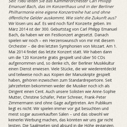
Seit 1980 leiten Sie das Kammerorchester Carl Philipp
Emanuel Bach, das im Konzerthaus und in der Berliner
Philharmonie eine eigene Konzertreihe hat und ohne
öffentliche Gelder auskommt. Wie sieht die Zukunft aus?
Wir lösen uns auf. Es wird noch fünf Konzerte geben. Im
März 2014 ist der 300. Geburtstag von Carl Philipp Emanuel
Bach, da haben wir ein Festkonzert angesetzt. Danach
spielen wir noch – ein Herzenswunsch von mir mit diesem
Orchester – die drei letzten Symphonien von Mozart. Am 1.
Mai 2014 findet das letzte Konzert statt. Wir haben dann
um die 120 Konzerte gratis gespielt und über 50 CDs
aufgenommen und, so denke ich, der Berliner Musikkultur
einen Dienst erwiesen. Viele Stücke, die wir wiederentdeckt
und teilweise noch aus Kopien der Manuskripte gespielt
haben, gehören inzwischen zum Standardrepertoire. Seit
Jahrzehnten bekommen weder die Musiker noch ich als
Dirigent einen Cent. Auch unsere Solisten wie Anne-Sophie
Mutter, Christine Schäfer, Peter Schreier, Frank-Peter
Zimmermann sind ohne Gage aufgetreten. Am Publikum
liegt es nicht: Wir spielen immer vor gut besuchten und
meist sogar ausverkauften Sälen – und das obwohl wir
keinerlei Werbung machen, das könnten wir uns gar nicht
leisten. Die Saalmieten sind absurd in die Höhe gegangen.