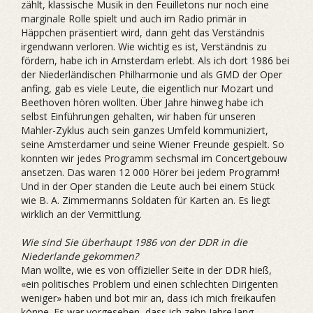
zählt, klassische Musik in den Feuilletons nur noch eine
marginale Rolle spielt und auch im Radio primär in
Häppchen präsentiert wird, dann geht das Verständnis
irgendwann verloren. Wie wichtig es ist, Verständnis zu
fördern, habe ich in Amsterdam erlebt. Als ich dort 1986 bei
der Niederländischen Philharmonie und als GMD der Oper
anfing, gab es viele Leute, die eigentlich nur Mozart und
Beethoven hören wollten. Über Jahre hinweg habe ich
selbst Einführungen gehalten, wir haben für unseren
Mahler-Zyklus auch sein ganzes Umfeld kommuniziert,
seine Amsterdamer und seine Wiener Freunde gespielt. So
konnten wir jedes Programm sechsmal im Concertgebouw
ansetzen. Das waren 12 000 Hörer bei jedem Programm!
Und in der Oper standen die Leute auch bei einem Stück
wie B. A. Zimmermanns Soldaten für Karten an. Es liegt
wirklich an der Vermittlung.
Wie sind Sie überhaupt 1986 von der DDR in die
Niederlande gekommen?
Man wollte, wie es von offizieller Seite in der DDR hieß,
«ein politisches Problem und einen schlechten Dirigenten
weniger» haben und bot mir an, dass ich mich freikaufen
könne. Es war vorgesehen, dass ich zehn Jahre lang