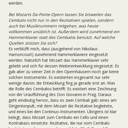
werden.
Bei Mozarts Da-Ponte-Opern lassen Sie bisweilen das
Cembalo nicht nur in den Rezitativen spielen, sondern
auch bei Musiknummern mitgehen, was heute
vollkommen unüblich ist. Außerdem wird zunehmend ein
Hammerklavier statt des Cembalos benutzt. Auf welche
Quellen stützen Sie sich?
Es verblüfft mich, dass (ausgehend von Nikolaus
Harnoncourt) zunehmend Hammerklaviere eingesetzt
werden. Natürlich hat Mozart das Hammerklavier sehr
geliebt und sich für dessen Weiterentwicklung eingesetzt. Es
gab aber zu seiner Zeit in den Opernhäusern noch gar keine
solchen Instrumente. Es existierten insgesamt nur sehr
wenige davon; die Entwicklung fing ja gerade erst an. Was
die Rolle des Cembalos betrifft: Es existiert eine Zeichnung
von der Uraufführung des Don Giovanni in Prag. Daraus
geht eindeutig hervor, dass es zwei Cembali gab: eines am
Dirigentenpult, mit dem Mozart die Rezitative begleitete,
und eines bei den Continuo-Instrumenten. Übrigens ist klar
belegt, dass Mozart zum Cembalo ein Cello und einen
Kontrabass einsetzte. Rezitative, die nur vom Cembalo