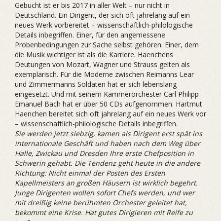
Gebucht ist er bis 2017 in aller Welt – nur nicht in
Deutschland. Ein Dirigent, der sich oft jahrelang auf ein
neues Werk vorbereitet – wissenschaftlich-philologische
Details inbegriffen. Einer, für den angemessene
Probenbedingungen zur Sache selbst gehören. Einer, dem
die Musik wichtiger ist als die Karriere. Haenchens
Deutungen von Mozart, Wagner und Strauss gelten als
exemplarisch. Für die Moderne zwischen Reimanns Lear
und Zimmermanns Soldaten hat er sich lebenslang
eingesetzt. Und mit seinem Kammerorchester Carl Philipp
Emanuel Bach hat er über 50 CDs aufgenommen. Hartmut
Haenchen bereitet sich oft jahrelang auf ein neues Werk vor
– wissenschaftlich-philologische Details inbegriffen.
Sie werden jetzt siebzig, kamen als Dirigent erst spät ins
internationale Geschäft und haben nach dem Weg über
Halle, Zwickau und Dresden Ihre erste Chefposition in
Schwerin gehabt. Die Tendenz geht heute in die ­andere
Richtung: Nicht einmal der Posten des Ersten
Kapellmeisters an großen Häusern ist wirklich begehrt.
Junge Dirigenten wollen sofort Chefs werden, und wer
mit dreißig keine berühmten Orchester geleitet hat,
bekommt eine Krise. Hat gutes Dirigieren mit Reife zu