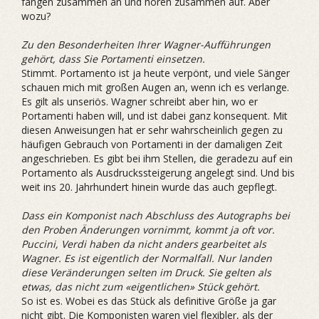
fangen zusammen an und hören zusammen auf. Aber
wozu?
Zu den Besonderheiten Ihrer Wagner-Aufführungen
gehört, dass Sie ­Portamenti einsetzen.
Stimmt. Portamento ist ja heute verpönt, und viele Sänger
schauen mich mit großen Augen an, wenn ich es verlange.
Es gilt als unseriös. Wagner schreibt aber hin, wo er
Portamenti haben will, und ist dabei ganz konsequent. Mit
diesen Anweisungen hat er sehr wahrscheinlich gegen zu
häufigen Gebrauch von Portamenti in der damaligen Zeit
angeschrieben. Es gibt bei ihm Stellen, die geradezu auf ein
Portamento als Ausdruckssteigerung angelegt sind. Und bis
weit ins 20. Jahrhundert hinein wurde das auch gepflegt.
Dass ein Komponist nach Abschluss des Autographs bei
den Proben ­Änderungen vornimmt, kommt ja oft vor.
Puccini, Verdi haben da nicht anders gearbeitet als
Wagner. Es ist eigentlich der Normalfall. Nur landen
diese Veränderungen selten im Druck. Sie gelten als
etwas, das nicht zum «eigentlichen» Stück gehört.
So ist es. Wobei es das Stück als definitive Größe ja gar
nicht gibt. Die Komponisten waren viel flexibler, als der