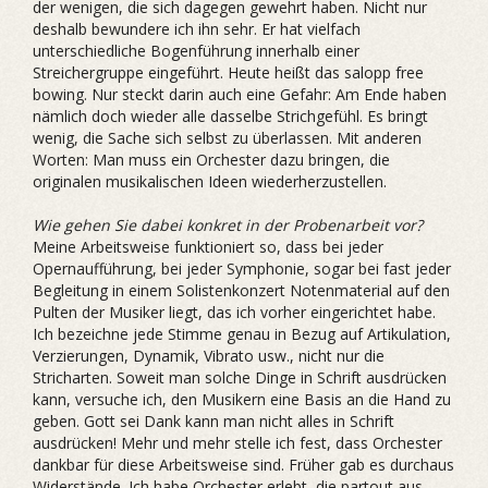
der wenigen, die sich dagegen gewehrt haben. Nicht nur
deshalb bewundere ich ihn sehr. Er hat vielfach
unterschiedliche Bogenführung innerhalb einer
Streichergruppe eingeführt. Heute heißt das salopp free
bowing. Nur steckt darin auch eine Gefahr: Am Ende haben
nämlich doch wieder alle dasselbe Strichgefühl. Es bringt
wenig, die Sache sich selbst zu überlassen. Mit anderen
Worten: Man muss ein Orchester dazu bringen, die
originalen musikalischen Ideen wiederherzustellen.
Wie gehen Sie dabei konkret in der Probenarbeit vor?
Meine Arbeitsweise funktioniert so, dass bei jeder
Opernaufführung, bei ­jeder Symphonie, sogar bei fast jeder
Begleitung in einem Solistenkonzert ­Notenmaterial auf den
Pulten der Musiker liegt, das ich vorher eingerichtet habe.
Ich bezeichne jede Stimme genau in Bezug auf Artikulation,
Verzierungen, Dynamik, Vibrato usw., nicht nur die
Stricharten. Soweit man solche Dinge in Schrift ausdrücken
kann, versuche ich, den Musikern eine Basis an die Hand zu
geben. Gott sei Dank kann man nicht alles in Schrift
ausdrücken! Mehr und mehr stelle ich fest, dass Orchester
dankbar für diese Arbeitsweise sind. Früher gab es durchaus
Widerstände. Ich habe Orchester erlebt, die partout aus