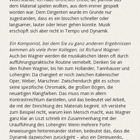
dem Material spielen wollten, aus dem immer gespielt
worden war. Dem Dirigenten wurde im Grunde nur
zugestanden, dass es ein bisschen schneller oder
langsamer, lauter oder leiser gehen konnte. Musik
erschöpft sich aber nicht in Tempo und Dynamik.
Ein Komponist, bei dem Sie zu ganz anderen Ergebnissen
kommen als viele Ihrer Kollegen, ist Richard Wagner.
Auch bei Wagner werden die musikalischen Ideen oft durch
aufführungspraktische Routine vernebelt. Denken Sie an
den frühen Wagner, bis hin zum ­Holländer, Tannhäuser und
Lohengrin: Da changiert er noch zwischen italienischer
Oper, Weber, Marschner. Zwischendurch gibt es schon
seine spezifische Chromatik, die großen Bögen, die
neuartigen Klangfarben. Das muss man in allem
Kontrastreichtum darstellen, und das bedeutet viel Arbeit,
die mit der Einrichtung des Materials beginnt. Ich verstehe
zum Beispiel nicht, warum kein Mensch macht, was Wagner
ganz klar an Liszt schrieb im ­Zusammenhang mit der
Uraufführung des Lohengrin: Wenn mehrere Forte-
Anweisungen hintereinander stehen, bedeutet das, dass die
Dynamik dazwischen zurückgeht – also ein Diminuendo,