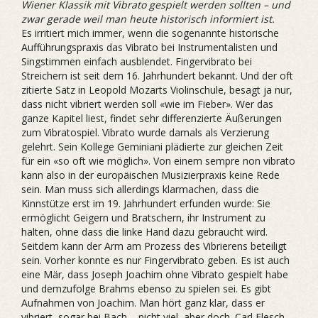
Wiener Klassik mit Vibrato gespielt werden sollten – und
zwar gerade weil man heute historisch informiert ist.
Es irritiert mich immer, wenn die sogenannte historische
Aufführungspraxis das Vibrato bei Instrumentalisten und
Singstimmen einfach ausblendet. Fingervibrato bei
Streichern ist seit dem 16. Jahrhundert bekannt. Und der oft
zitierte Satz in Leopold Mozarts Violinschule, besagt ja nur,
dass nicht vibriert werden soll «wie im Fieber». Wer das
ganze Kapitel liest, findet sehr differenzierte Äußerungen
zum Vibratospiel. Vibrato wurde damals als Verzierung
gelehrt. Sein Kollege Geminiani plädierte zur gleichen Zeit
für ein «so oft wie möglich». Von einem sempre non vibrato
kann also in der europäischen Musizierpraxis keine Rede
sein. Man muss sich allerdings klarmachen, dass die
Kinnstütze erst im 19. Jahrhundert erfunden wurde: Sie
ermöglicht Geigern und Bratschern, ihr Instrument zu
halten, ohne dass die linke Hand dazu gebraucht wird.
Seitdem kann der Arm am Prozess des Vibrierens beteiligt
sein. Vorher konnte es nur Fingervibrato geben. Es ist auch
eine Mär, dass Joseph Joachim ohne Vibrato gespielt habe
und demzufolge Brahms ebenso zu spielen sei. Es gibt
Aufnahmen von Joachim. Man hört ganz klar, dass er
vibriert, sogar bei Bach – nicht viel, aber doch. Carl Flesch