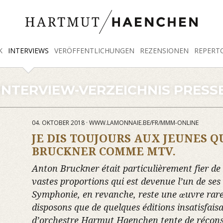
K
INTERVIEWS
VERÖFFENTLICHUNGEN
REZENSIONEN
REPERT
INTERVIEW-VERZEICHNIS PRESS
04. OKTOBER 2018 · WWW.LAMONNAIE.BE/FR/MMM-ONLINE
JE DIS TOUJOURS AUX JEUNES Q
BRUCKNER COMME MTV.
Anton Bruckner était particulièrement fier d
vastes proportions qui est devenue l’un de se
Symphonie, en revanche, reste une œuvre rar
disposons que de quelques éditions insatisfais
d’orchestre Harmut Haenchen tente de réconst