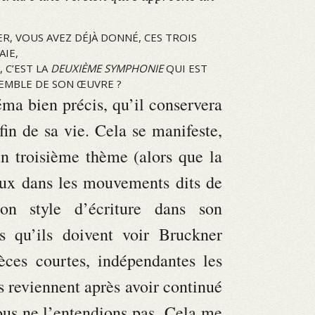
, VOUS AVEZ DÉJÀ DONNÉ, CES TROIS
AIE,
, C’EST LA
DEUXIÈME SYMPHONIE
QUI EST
EMBLE DE SON ŒUVRE ?
éma bien précis, qu’il conservera
fin de sa vie. Cela se manifeste,
un troisième thème (alors que la
eux dans les mouvements dits de
on style d’écriture dans son
s qu’ils doivent voir Bruckner
es courtes, indépendantes les
s reviennent après avoir continué
nous ne l’entendions pas. Cela me