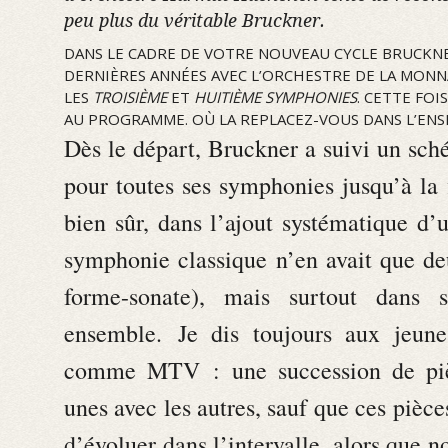
peu plus du véritable Bruckner.
DANS LE CADRE DE VOTRE NOUVEAU CYCLE BRUCKNER
DERNIÈRES ANNÉES AVEC L’ORCHESTRE DE LA MONN
LES
TROISIÈME
ET
HUITIÈME
SYMPHONIES
. CETTE FOIS
AU PROGRAMME. OÙ LA REPLACEZ-VOUS DANS L’ENS
Dès le départ, Bruckner a suivi un sch
pour toutes ses symphonies jusqu’à la 
bien sûr, dans l’ajout systématique d’
symphonie classique n’en avait que d
forme-sonate), mais surtout dans s
ensemble. Je dis toujours aux jeune
comme MTV : une succession de pièc
unes avec les autres, sauf que ces pièce
d’évoluer dans l’intervalle, alors que 