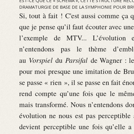
EST-CE QUE CE « SCHÉMA », CETTE STRUCTURE RÉC
DRAMATURGIE DE BASE DE LA SYMPHONIE POUR BR
Si, tout à fait ! C'est aussi comme ça q
que je pense qu’il faut écouter avec une 
l’exemple de MTV... L’évolution 
n’entendons pas le thème d’emb
Vorspiel
Parsifal
au
du
de Wagner : le
pour moi presque une imitation de Bru
se passe « rien », il se passe en fait é
rend compte qu’une fois que le même 
mais transformé. Nous n’entendons don
évolution ne nous est pas perceptible
devient perceptible une fois qu’elle a