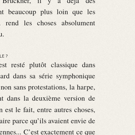
 Bruckner, il y a déjà des
t beaucoup plus loin que les
 rend les choses absolument
u.
LE ?
t resté plutôt classique dans
 tard dans sa série symphonique
, non sans protestations, la harpe,
ant dans la deuxième version de
n est le fait, entre autres choses,
faire parce qu’ils avaient envie de
iennes... C’est exactement ce que