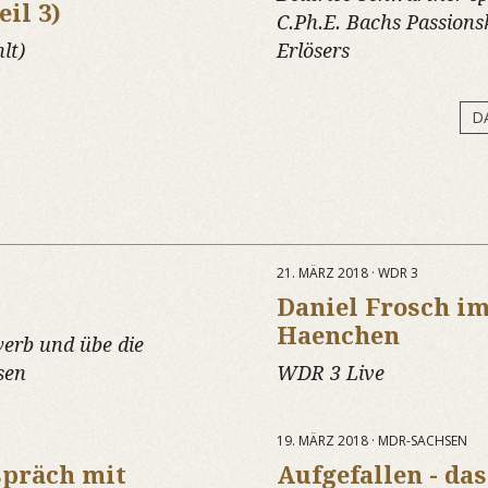
il 3)
C.Ph.E. Bachs Passions
lt)
Erlösers
D
21. MÄRZ 2018 · WDR 3
Daniel Frosch i
Haenchen
erb und übe die
sen
WDR 3 Live
19. MÄRZ 2018 · MDR-SACHSEN
spräch mit
Aufgefallen - d