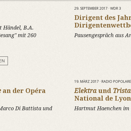
29. SEPTEMBER 2017 · WDR 3
Dirigent des Jah
Dirigentenwett
t Händel, B.A.
sang" mit 260
Pausengespräch aus An
EN
19. MÄRZ 2017 · RADIO POPOLARE
e
an der Opéra
Elektra
und
Trist
National de Lyon
arco Di Battista und
Hartmut Haenchen im 