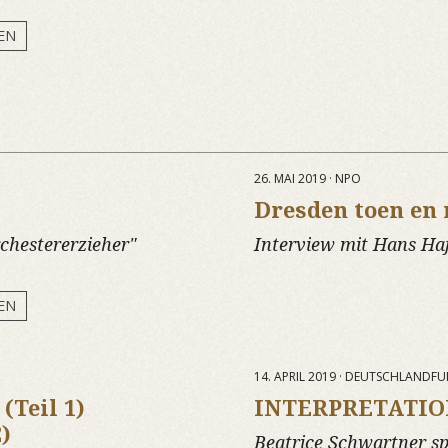
EN
26. MAI 2019 · NPO
Dresden toen en
chestererzieher"
Interview mit Hans Ha
EN
14. APRIL 2019 · DEUTSCHLANDF
(Teil 1)
INTERPRETATI
)
Beatrice Schwartner s