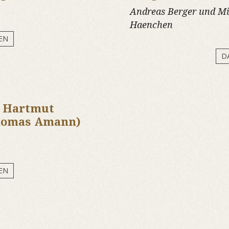
Andreas Berger und Mi
Haenchen
EN
D
t Hartmut
homas Amann)
EN