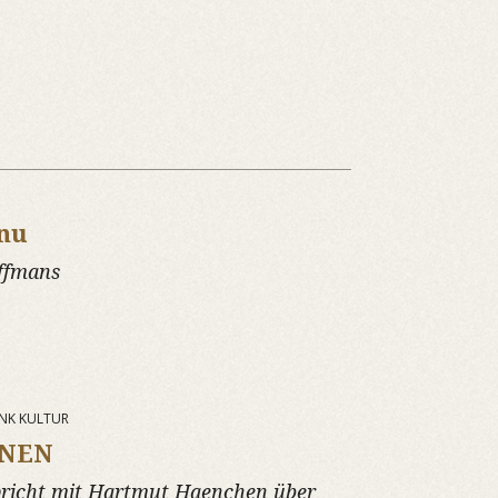
 nu
ffmans
UNK KULTUR
ONEN
pricht mit Hartmut Haenchen über