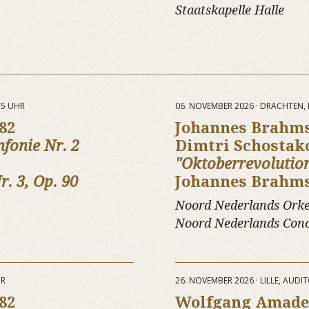
Staatskapelle Halle
15 UHR
06. NOVEMBER 2026 · DRACHTEN, 
82
Johannes Brahm
nfonie Nr. 2
Dimtri Schostak
"Oktoberrevolutio
r. 3, Op. 90
Johannes Brahm
Noord Nederlands Orke
Noord Nederlands Con
HR
26. NOVEMBER 2026 · LILLE, AUD
82
Wolfgang Amade