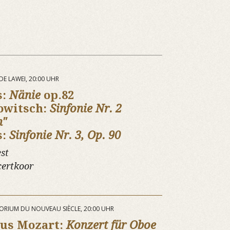
DE LAWEI, 20:00 UHR
s:
Nänie
op.82
owitsch:
Sinfonie Nr. 2
n"
s:
Sinfonie Nr. 3, Op. 90
st
certkoor
ITORIUM DU NOUVEAU SIÈCLE, 20:00 UHR
us Mozart:
Konzert für Oboe