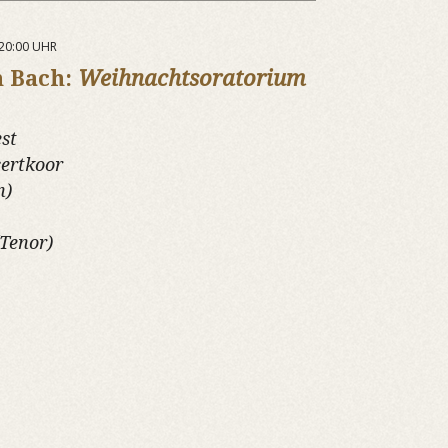
 20:00 UHR
n Bach:
Weihnachtsoratorium
st
ertkoor
n)
(Tenor)