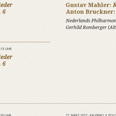
ieder
Gustav Mahler:
K
. 6
Anton Bruckner
Nederlands Philharmon
Gerhild Romberger (Alt
:15 UHR
ieder
. 6
:30 UHR
27. MÄRZ 2027 · PALERMO, IL POL