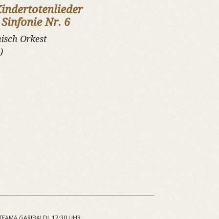
indertotenlieder
:
Sinfonie Nr. 6
isch Orkest
)
ITEAMA GARIBALDI, 17:30 UHR