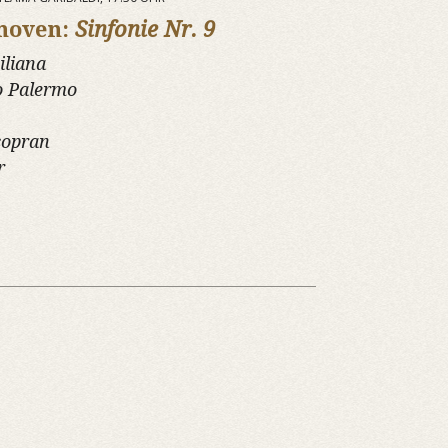
hoven:
Sinfonie Nr. 9
iliana
o Palermo
sopran
r