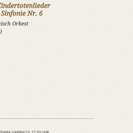
indertotenlieder
:
Sinfonie Nr. 6
isch Orkest
)
ITEAMA GARIBALDI, 17:30 UHR