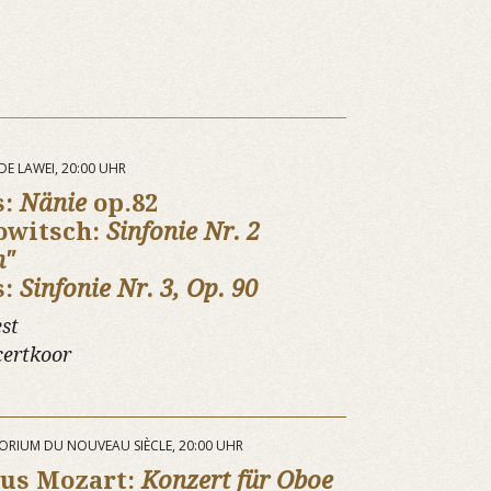
DE LAWEI, 20:00 UHR
s:
Nänie
op.82
owitsch:
Sinfonie Nr. 2
n"
s:
Sinfonie Nr. 3, Op. 90
st
certkoor
ITORIUM DU NOUVEAU SIÈCLE, 20:00 UHR
us Mozart:
Konzert für Oboe