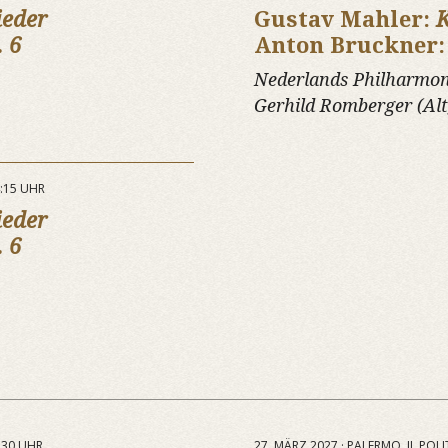
ieder
Gustav Mahler:
K
. 6
Anton Bruckner
Nederlands Philharmon
Gerhild Romberger (Alt
:15 UHR
ieder
. 6
:30 UHR
27. MÄRZ 2027 · PALERMO, IL POL