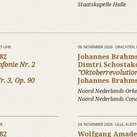
Staatskapelle Halle
15 UHR
06. NOVEMBER 2026 · DRACHTEN, 
82
Johannes Brahm
nfonie Nr. 2
Dimtri Schostak
"Oktoberrevolutio
r. 3, Op. 90
Johannes Brahm
Noord Nederlands Orke
Noord Nederlands Con
HR
26. NOVEMBER 2026 · LILLE, AUD
82
Wolfgang Amade