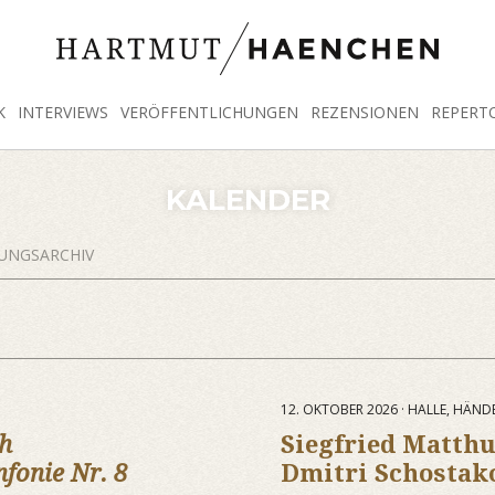
K
INTERVIEWS
VERÖFFENTLICHUNGEN
REZENSIONEN
REPERT
KALENDER
UNGSARCHIV
12. OKTOBER 2026 · HALLE, HÄND
ah
Siegfried Matth
nfonie Nr. 8
Dmitri Schostak