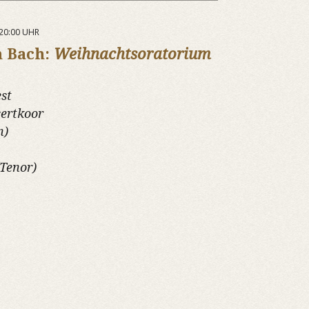
 20:00 UHR
n Bach:
Weihnachtsoratorium
st
ertkoor
n)
(Tenor)