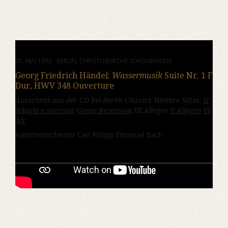
01. MAI 1992 · BERLIN, CHRISTUSKIRCHE SCHÖNEWEIDE
Georg Friedrich Händel:
Wassermusik
Suite Nr. 1 F
Dur, HWV 348 Ouverture
Ausschnitt aus der CD bei Berlin Classics Weitere Sätze:
II
Adagio e staccato
Ganze Rezension
III Allegro
V Allegro
VI
Air
Kammerorchester Carl Philipp Emanuel Bach