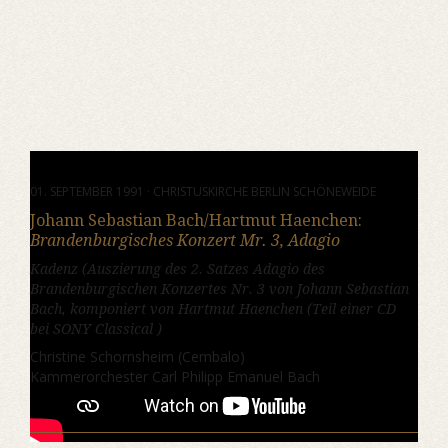
01. SEPTEMBER 1991 · CHRISTUSKIRCHE BERLIN SCHÖNEWEIDE
Johann Sebastian Bach/Hartmut Haenchen:
Brandenburgisches Konzert Mr. 3, Adagio
Kadenz (Auszierung des 2. Satzes
Adagio
des
Brandenburgischen Konzertes Nr. 3 von Johann Sebastian
Bach, komponiert von Hartmut Haenchen (Teil einer CD
bei SONY Classical )
Christine Schornsheim (Cembalo)
Kammerorchester Carl Philipp Emanuel Bach