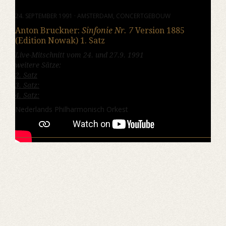
24. SEPTEMBER 1991 · AMSTERDAM, CONCERTGEBOUW
Anton Bruckner:
Sinfonie Nr. 7
Version 1885
(Edition Nowak) 1. Satz
Live-Mitschnitt vom 24. und 27.9. 1991
weitere Sätze:
2. Satz
3. Satz:
4. Satz:
Nederlands Philharmonisch Orkest