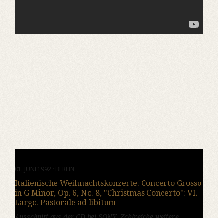
01. JUNI 1992 · BERLIN
Italienische Weihnachtskonzerte: Concerto Grosso
in G Minor, Op. 6, No. 8, "Christmas Concerto": VI.
Largo. Pastorale ad libitum
Ausschnitt aus der CD bei SONY. Zahlreiche weitere