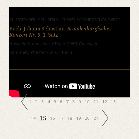
01. SEPTEMBER 1991 · BERLIN, CHRISTUSKIRCHE DSCHÖNEWEIDE
Bach, Johann Sebastian:
Brandenburgisches
Konzert Nr. 3
, 1. Satz
Ausschnitt aus einer CD bei
SONY Classical
Kammerorchester C.Ph.E. Bach
1
2
3
4
5
6
7
8
9
10
11
12
13
15
14
16
17
18
19
20
21