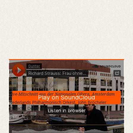
18. FEBRUAR 1992 · AMSTERDAM, NATIONALE OPERA
Richard Strauss:
Die Frau ohne Schatten
, "Mir
anvertraut"
Live-Mitschnitt aus der Nationalen OPera, Amsterdam
Nederlands Philharmonisch Orkest, John Bröcheler
(Barack), Deborah Polaski (Frau)