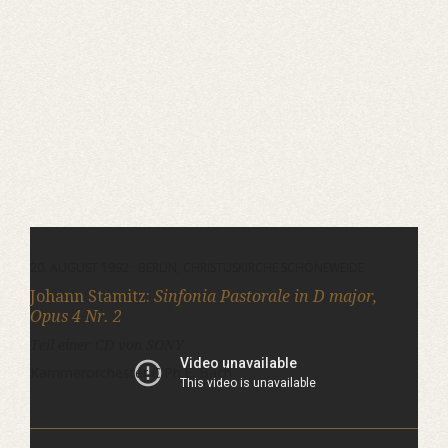
20. AUGUST 1992 · BERLIN, CHRISTUSKIRCHE SCHÖNEWEIDE
Johann Stamitz:
Sinfonia Pastorale in D major,
Opus 4 Nr. 2
Teil einer CD von SONY
Kammerorchester C.Ph.E. Bach