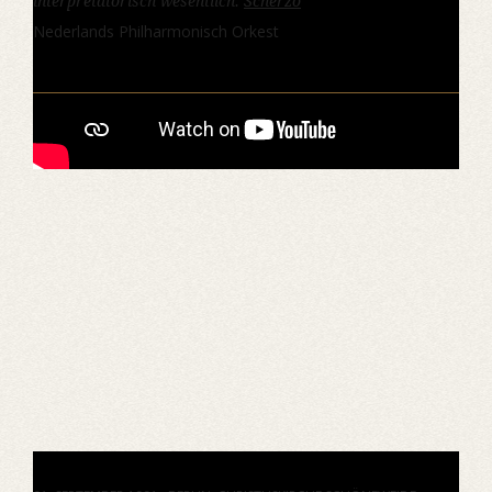
interpretatorisch wesentlich.
Scherzo
Nederlands Philharmonisch Orkest