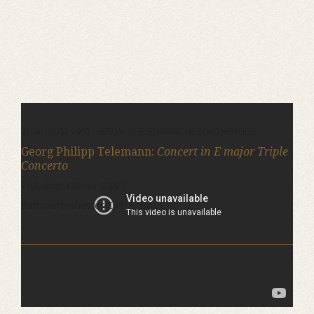
21. AUGUST 1992 · BERLIN, CHRISTUSKIRCHE SCHÖNEWEIDE
Georg Philipp Telemann:
Concert in E major Triple
Concerto
Teil einer CDvon SONY
Kammerorchester C.Ph.E. Bach