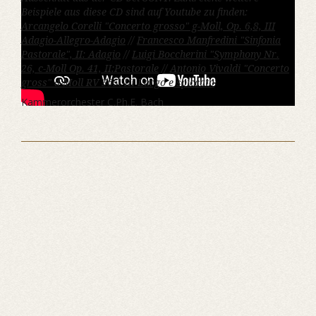
Beispiele aus diese CD sind auf Youtube zu finden:
Arcangelo Corelli "Concerto grosso" g-Moll, Op. 6,8, III
Adagio-Allegro-Adagio
//
Francesco Manfredini "Sinfonia
Pastorale", II: Adagio
//
Luigi Boccherini "Symphony Nr.
26, c-Moll Op. 41, II:Pastorale
//
Antonio Vivaldi "Concerto
gross" d-Moll RV 565: III Largo e spiccato
Kammerorchester C.Ph.E. Bach