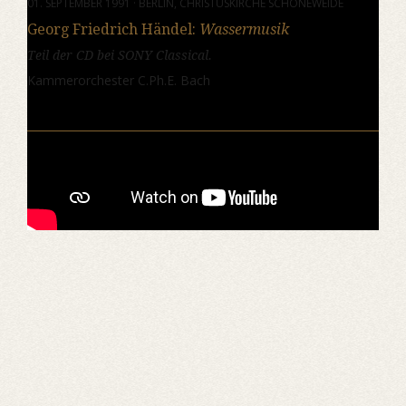
01. SEPTEMBER 1991 · BERLIN, CHRISTUSKIRCHE SCHÖNEWEIDE
Georg Friedrich Händel:
Wassermusik
Teil der CD bei SONY Classical.
Kammerorchester C.Ph.E. Bach