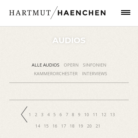
AUDIOS
ALLE AUDIOS
OPERN
SINFONIEN
KAMMERORCHESTER
INTERVIEWS
1
2
3
4
5
6
7
8
9
10
11
12
13
14
15
16
17
18
19
20
21