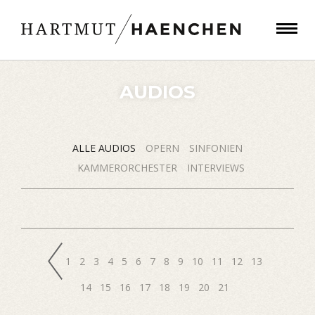
AUDIOS
ALLE AUDIOS
OPERN
SINFONIEN
KAMMERORCHESTER
INTERVIEWS
1
2
3
4
5
6
7
8
9
10
11
12
13
14
15
16
17
18
19
20
21