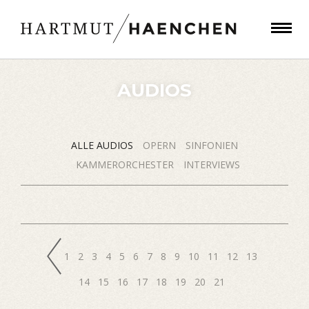
AUDIOS
ALLE AUDIOS
OPERN
SINFONIEN
KAMMERORCHESTER
INTERVIEWS
1
2
3
4
5
6
7
8
9
10
11
12
13
14
15
16
17
18
19
20
21