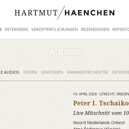
K
INTERVIEWS
VERÖFFENTLICHUNGEN
REZENSIONEN
REPERT
AUDIOS
LE AUDIOS
OPERN
SINFONIEN
KAMMERORCHESTER
INTERVI
10. APRIL 2026 · UTRECHT, VRED
Peter I. Tschaik
Live-Mitschnitt vom 10
Noord Nederlands Orkest
Anna Fedorova (Klavier)