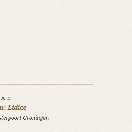
ENBURG
nu:
Lidice
sterpoort Groningen