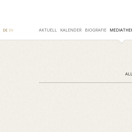
SUCHE
AKTUELL
INSTAGRAM
FACEBOOK
KALENDER
BIOGRAFIE
MEDIATHE
DE
EN
AL