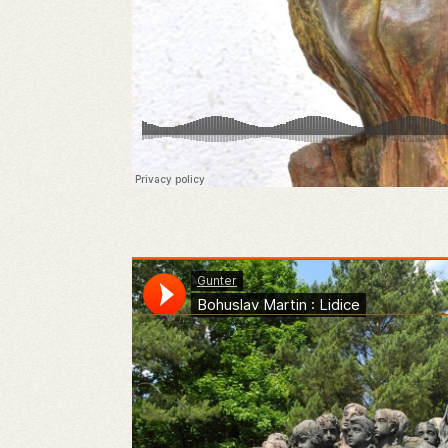
Gunter
·
Bohuslav Martin : Lidice