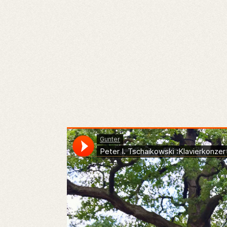
Gunter
·
Peter I. Tschaikowski :Klavierkonzert Nr. 1