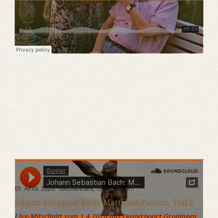
Gunter
·
Johann Sebastian Bach: Matthäus-Passion Teil 2
01. APRIL 2026 · GRONINGEN, OOSTERPORT
Johann Sebastian Bach: Matthäus-Passion, Teil 2
Live-Mitschnitt vom 1.4.2026 aus Oosterpoort Groningen