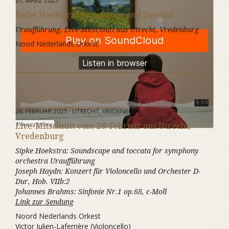
21. MÄRZ 2025
Siebe Hoekstra:
Soundscape and Toccata
Uraufführung, Live-Mitschnitt aus Utrecht, Vredenburg
Nood Nederlands Orkest
28. FEBRUAR 2025 · UTRECHT, VREDENBURG
Live-Mitschnitt vom 28. Februar aus Utrecht,
Vredenburg
Sipke Hoekstra:
Soundscape and toccata for symphony
orchestra
Uraufführung
Joseph Haydn:
Konzert für Violoncello und Orchester D-
Dur, Hob. VIIb:2
Johannes Brahms:
Sinfonie Nr.1 op.68, c-Moll
Link zur Sendung
Noord Nederlands Orkest
Victor Julien-Laferrière (Violoncello)