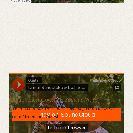
Gunter
·
Dmitri Schostakowitsch SInfonie Nr. 15
10. APRIL 2026 · UTRECHT, VREDENBURG
Dmitri Schostakowitsch:
Sinfonie Nr. 15
Live-Mitscnitt aus Utrecht, Vredenburg vom 10.4.2026
Noord Nederlands Orkest