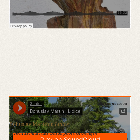
Gunter
·
Bohuslav Martin : Lidice
21. MÄRZ 2025 · UTRECHT, VREDENBURG
Bohuslav Martinu:
Lidice
Live-Mitschnitt aus Oosterpoort Groningen