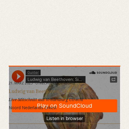
Gunter
·
Ludwig van Beethoven: Sinfonie Nr. 5
21. MÄRZ 2025 · UTRECHT, VREDENBURG
Ludwig van Beethoven:
Sinfonie Nr. 5
Live-Mitschnitt aus Vredenburg Utrecht
Noord Nederlands Orkest