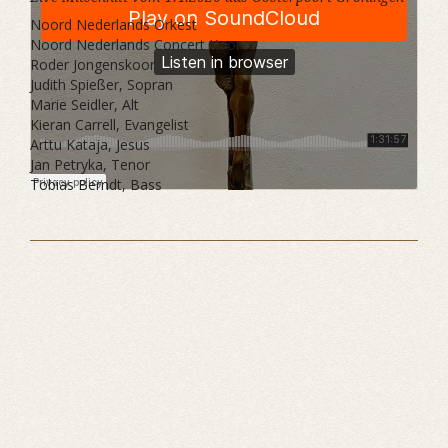
Noord Nederlands Orkest
Noord Nederlands Concert Koor
Roder Jongenskoor
Judith Spießer, Sopran
Marie Seidler, Alt
Kieran Carrell, Evangelist
Arttu Kataja, Jesus
Jan Petryka, Tenor
Tobias Berndt, Bass