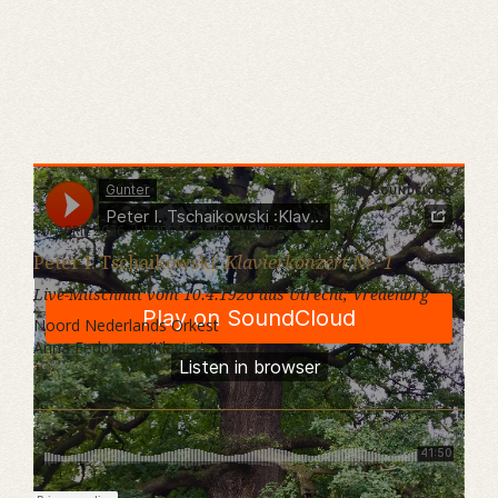
Gunter
·
Peter I. Tschaikowski :Klavierkonzert Nr. 1
10. APRIL 2026 · UTRECHT, VREDENBURG
Peter I. Tschaikowski:
Klavierkonzert Nr. 1
Live-Mitschnitt vom 10.4.1926 aus Utrecht, Vredenbrg
Noord Nederlands Orkest
Anna Fedorova (Klavier)