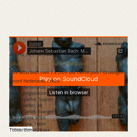
Gunter
·
Johann Sebastian Bach: Matthäus-Passion Teil 1
01. APRIL 2026 · GRONINGEN, OOSTERPORT
Johann Sebastian Bach: Matthäus-Passion, Teil 1
Live-Mitschnitt vom 1.4.2026 aus Oosterpoort Groningen
Noord Nederlands Orkest
Noord Nederlands Concert Koor
Roder Jongenskoor
Judith Spießer, Sopran
Marie Seidler, Alt
Kieran Carrell, Evangelist
Arttu Kataja, Jesus
Jan Petryka, Tenor
Tobias Berndt, Bass