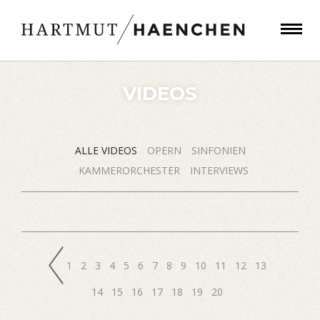
VIDEOS
ALLE VIDEOS
OPERN
SINFONIEN
KAMMERORCHESTER
INTERVIEWS
1
2
3
4
5
6
7
8
9
10
11
12
13
14
15
16
17
18
19
20