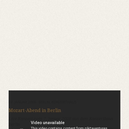
07. JANUAR 2008 · BERLIN, KONZERTHAUS
Mozart-Abend in Berlin
Live-Konzert vom 7. Januar 2008 aus dem Konzerthaus
Berlin