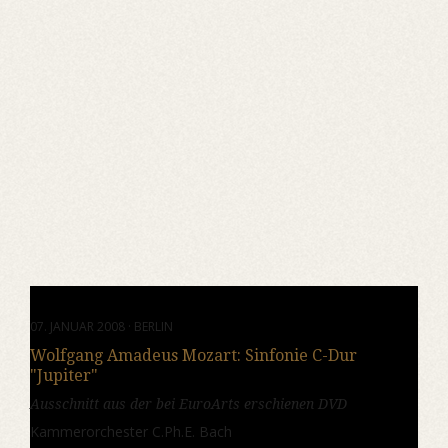
07. JANUAR 2008 · BERLIN
Wolfgang Amadeus Mozart: Sinfonie C-Dur
"Jupiter"
Ausschnitt aus der bei EuroArts erschienen DVD
Kammerorchester C.Ph.E. Bach