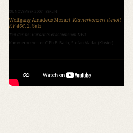
09. NOVEMBER 2007 · BERLIN
Wolfgang Amadeus Mozart:
Klavierkonzert d-moll
KV 466
, 2. Satz
Teil der bei EuroArts erschienenen DVD
Kammerorchester C.Ph.E. Bach, Stefan Vladar (Klavier)