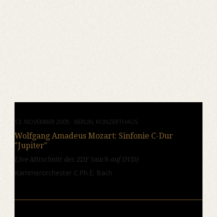
13. NOVEMBER 2005 · BERLIN, KONZERTHAUS
Wolfgang Amadeus Mozart: Sinfonie C-Dur
"Jupiter"
Live-Mitschnitt des ZDF (auch auf DVD)
Kammerorchester C.Ph.E. Bach