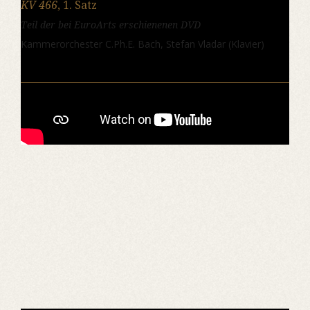
KV 466
, 1. Satz
Teil der bei EuroArts erschienenen DVD
Kammerorchester C.Ph.E. Bach, Stefan Vladar (Klavier)