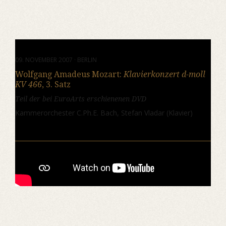
09. NOVEMBER 2007 · BERLIN
Wolfgang Amadeus Mozart:
Klavierkonzert d-moll
KV 466
, 3. Satz
Teil der bei EuroArts erschienenen DVD
Kammerorchester C.Ph.E. Bach, Stefan Vladar (Klavier)