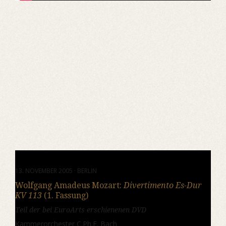
13. NOVEMBER 2005 · BERLIN
Wolfgang Amadeus Mozart:
Divertimento Es-Dur
KV 113
(1. Fassung)
Teil der bei EuroArts erschienenen DVD
Kammerorchester C.Ph.E. Bach