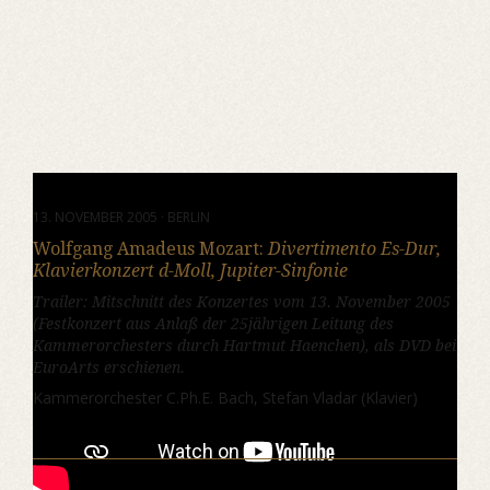
13. NOVEMBER 2005 · BERLIN
Wolfgang Amadeus Mozart:
Divertimento Es-Dur,
Klavierkonzert d-Moll, Jupiter-Sinfonie
Trailer: Mitschnitt des Konzertes vom 13. November 2005
(Festkonzert aus Anlaß der 25jährigen Leitung des
Kammerorchesters durch Hartmut Haenchen), als DVD bei
EuroArts erschienen.
Kammerorchester C.Ph.E. Bach, Stefan Vladar (Klavier)