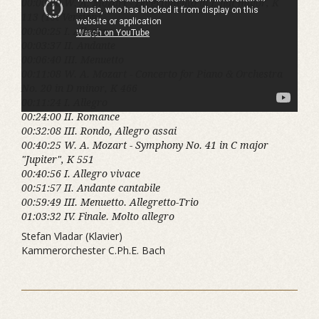
00:00:00 W. A. Mozart - Divertimento in E-flat major, K
113 (1st Version)
00:00:25 I. Allegro
00:03:37 II. Andante
00:06:40 III. Menuetto
00:11:08 W. A. Mozart - Concerto for Piano & Orchestra
No. 20 in D minor, K 466
00:11:24 I. Allegro
00:24:00 II. Romance
00:32:08 III. Rondo, Allegro assai
00:40:25 W. A. Mozart - Symphony No. 41 in C major
"Jupiter", K 551
00:40:56 I. Allegro vivace
00:51:57 II. Andante cantabile
00:59:49 III. Menuetto. Allegretto-Trio
01:03:32 IV. Finale. Molto allegro
Stefan Vladar (Klavier)
Kammerorchester C.Ph.E. Bach