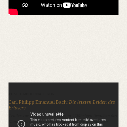
11. SEPTEMBER 1994 · BERLIN
Carl Philipp Emanuel Bach:
Die letzten Leiden des
Erlösers
Trailer zur DVD: Festkonzert zum 25jährigen Bestehen des
Kammerorchesters C.Ph.E. Bach anlälich der Berliner