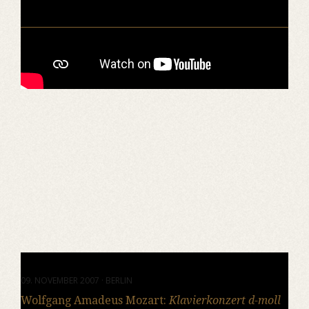
09. NOVEMBER 2007 · BERLIN
Wolfgang Amadeus Mozart:
Klavierkonzert d-moll