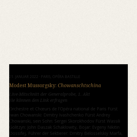
21. JANUAR 2022 · PARIS, OPÉRA BASTILLE
Modest Mussorgsky:
Chowanschtschina
Live-Mitschnitt der Generalprobe, 1. Akt
Sie können den Link erfragen
Orchestre et Chœurs de l'Opéra national de Paris Fürst
Iwan Chowanski: Dimitry Ivashchenko Fürst Andrey
Chowanski, sein Sohn: Sergei Skorokhodov Fürst Wassili
Golitzyn: John Daszak Schaklowity, Bojar: Evgeny Nikitin
Dossifej, Führer der Sektierer: Dmitry Belosselskiy Marfa,