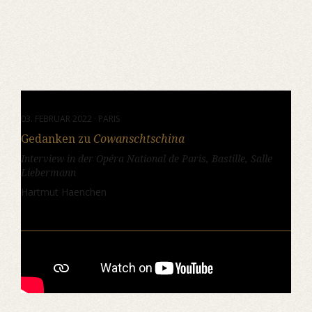
03. FEBRUAR 2022 · PARIS
Gedanken zu
Cowanschtschina
Interview in der Opéra National de Paris, Bastille, Salle
Liebermann
Hartmut Haenchen