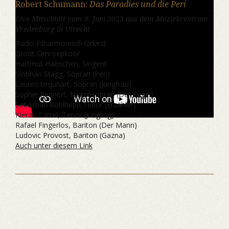
Robert Schumann:
Das Paradies und die Peri
Live-Mitschnitt vom 9. Juni 2023 aus dem Muziekcentrum
Vredenburg in Utrecht
Radio Filharmonisch Orkest
Groot Omroepkoor
Hartmut Haenchen, Sirigent
Siobhan Stagg, Sopran (Peri)
Lauren Urquhart, Sopran (Jungfrau)
Sophie Rennert, Nezzosopran (Der Engel)
Sebastian Kohlhepp,Tenor (Erzähler)
Kieran Carrel, Tenor (Jüngling)
Rafael Fingerlos, Bariton (Der Mann)
Ludovic Provost, Bariton (Gazna)
Auch unter diesem Link