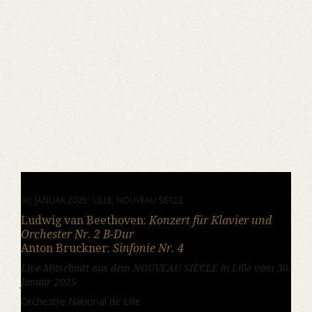
30. JANUAR 2025 · LILLE, NOUVEAU SIÈCLE
Ludwig van Beethoven:
Konzert für Klavier und
Orchester Nr. 2 B-Dur
Anton Bruckner:
Sinfonie Nr. 4
Live-Mitschnitt aus dem NOUVEAU SIÈCLE in Lille vom 30.
Januar 2025
Orchestre National de Lille