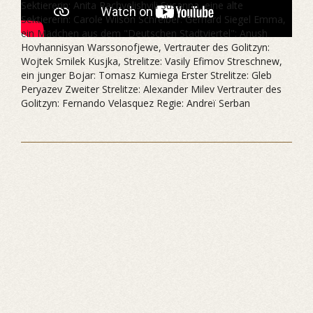
Sektiererin: Anita Rachvelishvili Susanna, eine alte
Sektiererin: Carole Wilson Schreiber: Gerhard Siegel Emma,
ein Mädchen aus dem "Deutschen Stadtviertel": Anush
Hovhannisyan Warssonofjewe, Vertrauter des Golitzyn:
Wojtek Smilek Kusjka, Strelitze: Vasily Efimov Streschnew,
ein junger Bojar: Tomasz Kumiega Erster Strelitze: Gleb
Peryazev Zweiter Strelitze: Alexander Milev Vertrauter des
Golitzyn: Fernando Velasquez Regie: Andreï Serban