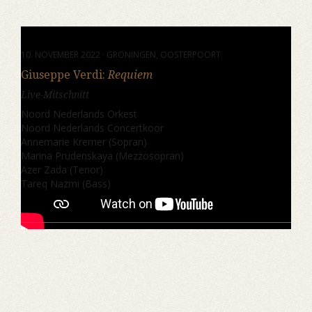
10. NOVEMBER 2022 · GRONINGEN, OOSTERPOORT
Giuseppe Verdi:
Requiem
Live-Mitschnitt
Noord Nederlands Orkest
Noord Nederlands Concertkoor
Annemarie Kremer (Sopran)
Marina Prudenskaya (Mezzosopran)
Azer Zada (Tenor)
Tareq Nazmi (Bass)