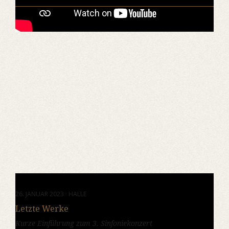
26. JANUAR 2023 · HALLE
Letzte Werke
Kurze Einführung zum 3. Sinfoniekonzert