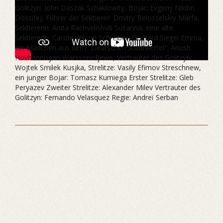
Golitzyn: John Daszak Schaklowity, Bojar: Evgeny Nikitin
Dossifej, Führer der Sektierer: Dmitry Belosselskiy Marfa,
Sektiererin: Anita Rachvelishvili Susanna, eine alte
Sektiererin: Carole Wilson Schreiber: Gerhard Siegel Emma,
ein Mädchen aus dem "Deutschen Stadtviertel": Anush
Hovhannisyan Warssonofjewe, Vertrauter des Golitzyn:
Wojtek Smilek Kusjka, Strelitze: Vasily Efimov Streschnew,
ein junger Bojar: Tomasz Kumiega Erster Strelitze: Gleb
Peryazev Zweiter Strelitze: Alexander Milev Vertrauter des
Golitzyn: Fernando Velasquez Regie: Andreï Serban