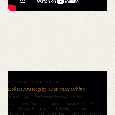
12. FEBRUAR 2022 · PARIS, OPÉRA BASTILLE
Modest Mussorgsky:
Chowanschtschina
Live-Mitschnitt, Sie können den Link erfragen
Orchestre et Chœurs de l'Opéra national de Paris Fürst
Iwan Chowanski: Dimitry Ivashchenko Fürst Andrey
Chowanski, sein Sohn: Sergei Skorokhodov Fürst Wassili