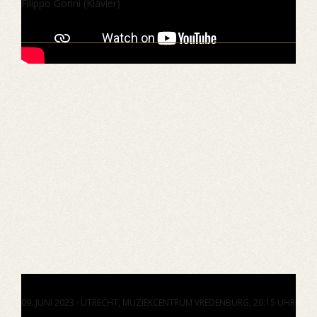
Filippo Gorini (Klavier)
09. JUNI 2023 · UTRECHT, MUZIEKCENTRUM VREDENBURG, 20:15 UHR