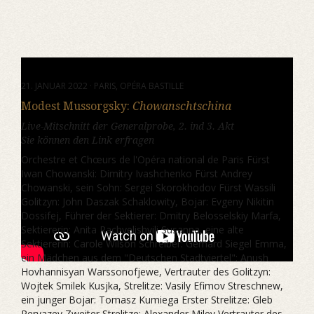
21. JANUAR 2022 · PARIS, OPÉRA BASTILLE
Modest Mussorgsky:
Chowanschtschina
Live-Mitschnitt der Generalprobe, 2. ind 3. Akt
Sie können den Link erfragen
Orchestre et Chœurs de l'Opéra national de Paris Fürst
Iwan Chowanski: Dimitry Ivashchenko Fürst Andrey
Chowanski, sein Sohn: Sergei Skorokhodov Fürst Wassili
Golitzyn: John Daszak Schaklowity, Bojar: Evgeny Nikitin
Dossifej, Führer der Sektierer: Dmitry Belosselskiy Marfa,
Sektiererin: Anita Rachvelishvili Susanna, eine alte
Sektiererin: Carole Wilson Schreiber: Gerhard Siegel Emma,
ein Mädchen aus dem "Deutschen Stadtviertel": Anush
Hovhannisyan Warssonofjewe, Vertrauter des Golitzyn:
Wojtek Smilek Kusjka, Strelitze: Vasily Efimov Streschnew,
ein junger Bojar: Tomasz Kumiega Erster Strelitze: Gleb
Peryazev Zweiter Strelitze: Alexander Milev Vertrauter des