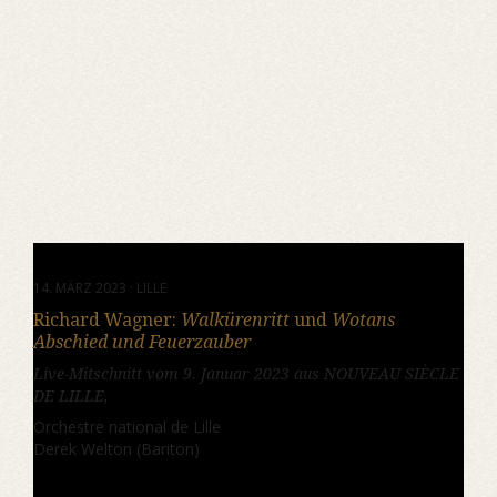
14. MÄRZ 2023 · LILLE
Richard Wagner:
Walkürenritt
und
Wotans
Abschied und Feuerzauber
Live-Mitschnitt vom 9. Januar 2023 aus NOUVEAU SIÈCLE
DE LILLE,
Orchestre national de Lille
Derek Welton (Bariton)