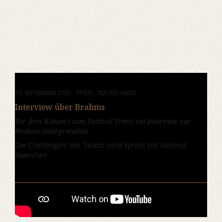
10. SEPTEMBER 2025 · TRIEST, TEATRO VERDI
Interview über Brahms
Vor dem Konzert zum Festival Triest ein Interview zur
Brahms-Interpretation
Der Chefdirigent des Teatro Verdi spricht mit Hartmut
Haenchen