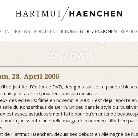
K
INTERVIEWS
VERÖFFENTLICHUNGEN
REZENSIONEN
REPERT
CDS / DVDS
com,
28. April 2006
u'il se justifie d'éditer ce DVD, des gens sur cette planète bleu
mais je les félicite pour leur passion musicale.
ux des éditeurs: filmé en novembre 2005 il est déjà reporté en DV
 La salle du Konzerthaus de Berlin, un peu dans le style du Musik
 son est assez astucieusement faite pour qu'on entende beaucoup 
es caméra jouissent d'une belle marge de manœuvre, illustrée par
.
t de Hartmut Haenchen, depuis ses débuts en Allemagne de l'Est