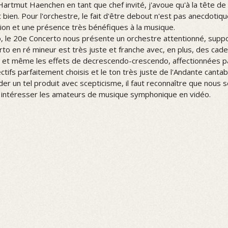
Hartmut Haenchen en tant que chef invité, j'avoue qu'à la tête 
 bien. Pour l'orchestre, le fait d'être debout n'est pas anecdotiqu
ation et une présence très bénéfiques à la musique.
, le 20e Concerto nous présente un orchestre attentionné, suppor
to en ré mineur est très juste et franche avec, en plus, des caden
r et même les effets de decrescendo-crescendo, affectionnées p
ctifs parfaitement choisis et le ton très juste de l'Andante cantabi
border un tel produit avec scepticisme, il faut reconnaître que n
ut intéresser les amateurs de musique symphonique en vidéo.