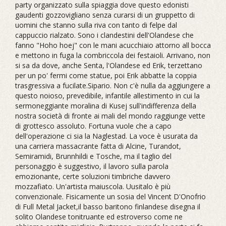
party organizzato sulla spiaggia dove questo edonisti
gaudenti gozzovigliano senza curarsi di un gruppetto di
uomini che stanno sulla riva con tanto di felpe dal
cappuccio rialzato. Sono i clandestini dell'Olandese che
fanno "Hoho hoej" con le mani acucchiaio attorno all bocca
e mettono in fuga la combriccola dei festaioli. Arrivano, non
si sa da dove, anche Senta, l'Olandese ed Erik, terzettano
per un po' fermi come statue, poi Erik abbatte la coppia
trasgressiva a fucilate.Sipario. Non c'è nulla da aggiungere a
questo noioso, prevedibile, infantile allestimento in cui la
sermoneggiante moralina di Kusej sull'indifferenza della
nostra società di fronte ai mali del mondo raggiunge vette
di grottesco assoluto. Fortuna vuole che a capo
dell'operazione ci sia la Naglestad. La voce è usurata da
una carriera massacrante fatta di Alcine, Turandot,
Semiramidi, Brunnhildi e Tosche, ma il taglio del
personaggio è suggestivo, il lavoro sulla parola
emozionante, certe soluzioni timbriche davvero
mozzafiato. Un'artista maiuscola. Uusitalo è più
convenzionale. Fisicamente un sosia del Vincent D'Onofrio
di Full Metal Jacket,il basso baritono finlandese disegna il
solito Olandese tonitruante ed estroverso come ne