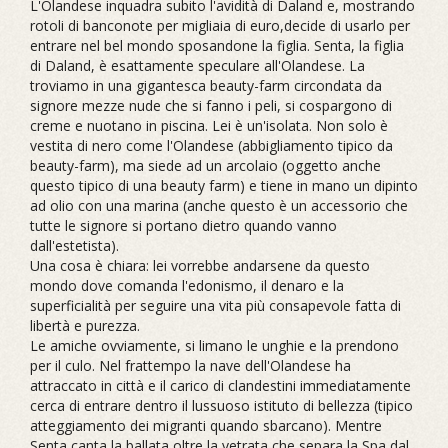
L'Olandese inquadra subito l'avidità di Daland e, mostrando
rotoli di banconote per migliaia di euro,decide di usarlo per
entrare nel bel mondo sposandone la figlia. Senta, la figlia
di Daland, è esattamente speculare all'Olandese. La
troviamo in una gigantesca beauty-farm circondata da
signore mezze nude che si fanno i peli, si cospargono di
creme e nuotano in piscina. Lei è un'isolata. Non solo è
vestita di nero come l'Olandese (abbigliamento tipico da
beauty-farm), ma siede ad un arcolaio (oggetto anche
questo tipico di una beauty farm) e tiene in mano un dipinto
ad olio con una marina (anche questo è un accessorio che
tutte le signore si portano dietro quando vanno
dall'estetista).
Una cosa è chiara: lei vorrebbe andarsene da questo
mondo dove comanda l'edonismo, il denaro e la
superficialità per seguire una vita più consapevole fatta di
libertà e purezza.
Le amiche ovviamente, si limano le unghie e la prendono
per il culo. Nel frattempo la nave dell'Olandese ha
attraccato in città e il carico di clandestini immediatamente
cerca di entrare dentro il lussuoso istituto di bellezza (tipico
atteggiamento dei migranti quando sbarcano). Mentre
Senta canta la ballata oltre la vetrata che separa la Spa dal