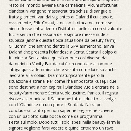
resto del mondo avviene una carneficina. Alcuni sfortunati
clandestini vengono massacrati tra schizzi di sangue e
frattagliamenti vari dai vigilantes di Daland il cui capo è,
ovviamente, Erik. Costui, smesso il tritacarne, come se
niente fosse entra dentro l'istituto di bellezza con stivaloni e
fucile senza che nessuna delle signore mezze nude si
stupisca (anche questa tipica situazione da beauty-farm).
Gli uomini che entrano dentro la SPA aumentano; arriva
Daland che presenta l'Olandese a Senta. Scatta il colpo di
fulmine. A Senta piace quest'omone così diverso dai
damerini da Vanity Fair da cui è circondata e all'omone
intriga questa femmina che è vestita come lui e sa anche
lavorare all'arcolaio. Drammaturgicamente però la
situazione è strana. Per come l'ha impostata Kusej, i due
sono destinati a non capirsi: l'Olandese vuole entrare nella
beauty-farm mentre Senta vuole uscirne. Panico. Il regista
risolve alla maniera di Salomone: tutto il duetto si svolge
con L'Olandese da una parte e Senta dall'altra per
concludersi -tanto per non saper nè leggere nè scrivere-
con un baciotto sulla bocca come da programma.
Festa sul molo. Dopo tutti i soldi spesi nella beauty-farm le
signore vogliono farsi vedere e quindi entriamo un rave