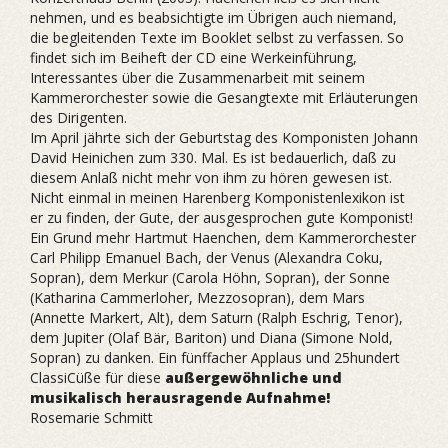
nehmen, und es beabsichtigte im Übrigen auch niemand,
die begleitenden Texte im Booklet selbst zu verfassen. So
findet sich im Beiheft der CD eine Werkeinführung,
Interessantes über die Zusammenarbeit mit seinem
Kammerorchester sowie die Gesangtexte mit Erläuterungen
des Dirigenten.
Im April jährte sich der Geburtstag des Komponisten Johann
David Heinichen zum 330. Mal. Es ist bedauerlich, daß zu
diesem Anlaß nicht mehr von ihm zu hören gewesen ist.
Nicht einmal in meinen Harenberg Komponistenlexikon ist
er zu finden, der Gute, der ausgesprochen gute Komponist!
Ein Grund mehr Hartmut Haenchen, dem Kammerorchester
Carl Philipp Emanuel Bach, der Venus (Alexandra Coku,
Sopran), dem Merkur (Carola Höhn, Sopran), der Sonne
(Katharina Cammerloher, Mezzosopran), dem Mars
(Annette Markert, Alt), dem Saturn (Ralph Eschrig, Tenor),
dem Jupiter (Olaf Bär, Bariton) und Diana (Simone Nold,
Sopran) zu danken. Ein fünffacher Applaus und 25hundert
ClassiCüße für diese
außergewöhnliche und
musikalisch herausragende Aufnahme!
Rosemarie Schmitt