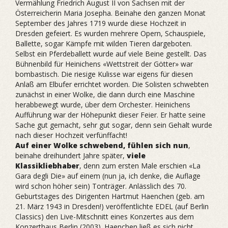
Vermählung Friedrich August II von Sachsen mit der
Österreicherin Maria Josepha. Beinahe den ganzen Monat
September des Jahres 1719 wurde diese Hochzeit in
Dresden gefeiert. Es wurden mehrere Opern, Schauspiele,
Ballette, sogar Kämpfe mit wilden Tieren dargeboten.
Selbst ein Pferdeballett wurde auf viele Beine gestellt. Das
Bühnenbild für Heinichens «Wettstreit der Götter» war
bombastisch. Die riesige Kulisse war eigens für diesen
Anlaß am Elbufer errichtet worden. Die Solisten schwebten
zunächst in einer Wolke, die dann durch eine Maschine
herabbewegt wurde, über dem Orchester. Heinichens
Aufführung war der Höhepunkt dieser Feier. Er hatte seine
Sache gut gemacht, sehr gut sogar, denn sein Gehalt wurde
nach dieser Hochzeit verfünffacht!
Auf einer Wolke schwebend, fühlen sich nun
,
beinahe dreihundert Jahre später,
viele
Klassikliebhaber
, denn zum ersten Male erschien «La
Gara degli Die» auf einem (nun ja, ich denke, die Auflage
wird schon höher sein) Tonträger. Anlässlich des 70.
Geburtstages des Dirigenten Hartmut Haenchen (geb. am
21. März 1943 in Dresden!) veröffentlichte EDEL (auf Berlin
Classics) den Live-Mitschnitt eines Konzertes aus dem
Konzerthaus Berlin (2003). Haenchen ließ es sich nicht