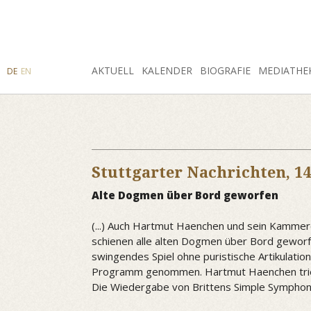
SUCHE
AKTUELL
INSTAGRAM
FACEBOOK
KALENDER
BIOGRAFIE
MEDIATHE
DE
EN
Stuttgarter Nachrichten,
14
Alte Dogmen über Bord geworfen
(...) Auch Hartmut Haenchen und sein Kammer
schienen alle alten Dogmen über Bord geworfe
swingendes Spiel ohne puristische Artikulati
Programm genommen. Hartmut Haenchen trieb s
Die Wiedergabe von Brittens Simple Sympho