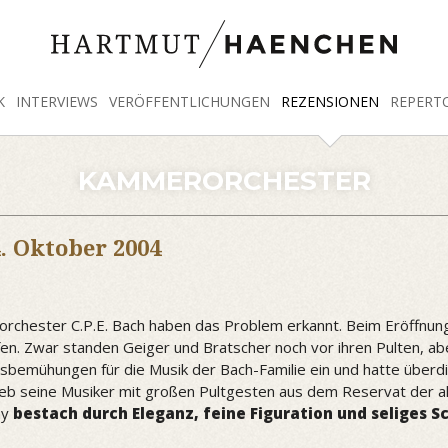
K
INTERVIEWS
VERÖFFENTLICHUNGEN
REZENSIONEN
REPERT
KAMMERORCHESTER
. Oktober 2004
orchester C.P.E. Bach haben das Problem erkannt. Beim Eröffnun
n. Zwar standen Geiger und Bratscher noch vor ihren Pulten, ab
onsbemühungen für die Musik der Bach-Familie ein und hatte überd
eine Musiker mit großen Pultgesten aus dem Reservat der alten
ny
bestach durch Eleganz, feine Figuration und seliges 