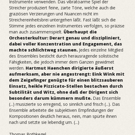
Instrumente verwenden. Das vibratoarme Spiel der
Streicher produziert feine, zarte Töne, welche auch die
graziösen Verzierungen und Nuancen nicht im
Streichereinheitsbrei untergehen läßt. Fast läßt sich die
Stimme jedes einzelnen Instrumentes verfolgen, so präzise
man auch zusammenspielt.
Überhaupt die
Orchesterkultur: Derart genau und diszipliniert,
dabei voller Konzentration und Engagement, das
machte schlichtweg staunen.
Jedes einzelne Mitglied
des Ensembles besticht durch herausragende solistische
Fähigkeiten, die jedoch immer dem Ganzen gewidmet
werden.
Hartmut Haenchen dirigierte äußerst
aufmerksam, aber nie angestrengt: Eink Wink mit
dem Zeigefinger genügte für einen blitzsauberen
Einsatz, heikle Pizzicato-Stellen bestachen durch
Subtilität und Witz, ohne daß der Dirigent sich
besonders darum kümmern mußte.
Das Ensemble
(...) musizierte so erregend, so sinnlich und frisch (...). Das
Ensemble arbeitete die subjektiven Empfindungen der
Kompositionen deutlich heraus, nein, man spürte ihnen
nach und setzte sie lebendig um. (...)
Thomas Rothkegel