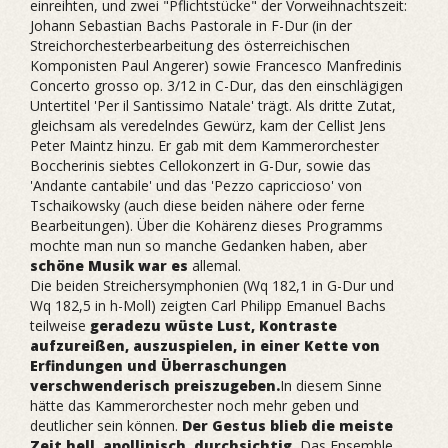
einreihten, und zwei "Pflichtstücke" der Vorweihnachtszeit:
Johann Sebastian Bachs Pastorale in F-Dur (in der
Streichorchesterbearbeitung des österreichischen
Komponisten Paul Angerer) sowie Francesco Manfredinis
Concerto grosso op. 3/12 in C-Dur, das den einschlägigen
Untertitel 'Per il Santissimo Natale' trägt. Als dritte Zutat,
gleichsam als veredelndes Gewürz, kam der Cellist Jens
Peter Maintz hinzu. Er gab mit dem Kammerorchester
Boccherinis siebtes Cellokonzert in G-Dur, sowie das
'Andante cantabile' und das 'Pezzo capriccioso' von
Tschaikowsky (auch diese beiden nähere oder ferne
Bearbeitungen). Über die Kohärenz dieses Programms
mochte man nun so manche Gedanken haben, aber
schöne Musik war es
allemal.
Die beiden Streichersymphonien (Wq 182,1 in G-Dur und
Wq 182,5 in h-Moll) zeigten Carl Philipp Emanuel Bachs
teilweise
geradezu wüste Lust, Kontraste
aufzureißen, auszuspielen, in einer Kette von
Erfindungen und Überraschungen
verschwenderisch preiszugeben.
In diesem Sinne
hätte das Kammerorchester noch mehr geben und
deutlicher sein können.
Der Gestus blieb die meiste
Zeit hell, apollinisch, durchsichtig.
Das Ensemble