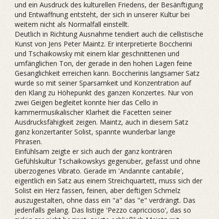
und ein Ausdruck des kulturellen Friedens, der Besänftigung
und Entwaffnung entsteht, der sich in unserer Kultur bei
weitem nicht als Normalfall einstellt.
Deutlich in Richtung Ausnahme tendiert auch die cellistische
Kunst von Jens Peter Maintz. Er interpretierte Boccherini
und Tschaikowsky mit einem klar geschnittenen und
umfänglichen Ton, der gerade in den hohen Lagen feine
Gesanglichkeit erreichen kann. Boccherinis langsamer Satz
wurde so mit seiner Sparsamkeit und Konzentration auf
den Klang zu Höhepunkt des ganzen Konzertes. Nur von
zwei Geigen begleitet konnte hier das Cello in
kammermusikalischer Klarheit die Facetten seiner
Ausdrucksfähigkeit zeigen. Maintz, auch in diesem Satz
ganz konzertanter Solist, spannte wunderbar lange
Phrasen.
Einfühlsam zeigte er sich auch der ganz konträren
Gefühlskultur Tschaikowskys gegenüber, gefasst und ohne
überzogenes Vibrato. Gerade im 'Andannte cantabile',
eigentlich ein Satz aus einem Streichquartett, muss sich der
Solist ein Herz fassen, feinen, aber deftigen Schmelz
auszugestalten, ohne dass ein "a" das "e" verdrängt. Das
jedenfalls gelang. Das listige 'Pezzo capriccioso', das so