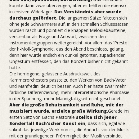
konnte darin zwar überzeugen, aber es fehlten die ebenso
intensiven Widerlager.
Das Verständnis aber wurde
durchaus gefördert.
Die langsamen Sätze falteten sich
ohne jede Schwärmerei auf, in den schnellen Schlusssätzen
wurden rasch und pointiert die knappen Melodiebausteine,
verstehbar als Frage und Antwort, zwischen den
Instrumentengruppen weitergereicht. Vor allem das 'Presto'
der h-Moll-Symphonie, das den Abend beschloss, gelang,
denn hier wurde endlich ein dunkel getönter, zupackender
Ungestüm entfesselt, den das Konzert bisher nicht gekannt
hatte.
Die homogene, gelassene Ausdruckswelt des
Kammerorchesters passte zu den Werken von Bach-Vater
und Manfredini deutlich besser. Auch hier hätte zwar mehr
farbliche Differenzierung, mehr interpretatorische Phantasie
in der Spannung, mehr Mannigfaltigkeit nicht geschadet.
Aber die große Behutsamkeit und Ruhe, mit der
musiziert wurde, erzielte große Wirkung.
Gerade im
ersten Satz von Bachs Pastorale
stellte sich jener
Sonderfall Bach’scher Kunst ein
, dass sich, egal wie
sakral das jeweilige Werk nun ist, die Andacht vor der Musik
mit der grundlegenden Frömmigkeit der Musik verbindet