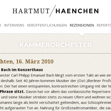
K
INTERVIEWS
VERÖFFENTLICHUNGEN
REZENSIONEN
REPERT
KAMMERORCHESTER
chten,
16. März 2010
 Bach im Konzerthaus
ter Carl Philipp Emanuel Bach klingt vom ersten Takt an wie ei
deshalb. Seit 40 Jahren kommen Musiker der (Ost-)Berliner Profi
 Der hat einen entspannten, kontrastreichen Umgang mit der his
Phrase sitzt.
Davon hat vor allem das vorklassische Repertoi
und seine Musiker streben stets zu neuen Ufern und widmen si
manns lange als leicht verschattet geltendem, aus Schizophrenie 
icht aufgerauten Ton an. Nahrung für Großstadtromantiker, die sä