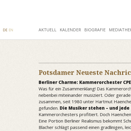
SUCHE
AKTUELL
INSTAGRAM
FACEBOOK
KALENDER
BIOGRAFIE
MEDIATHE
DE
EN
Potsdamer Neueste Nachri
Berliner Charme: Kammerorchester CPE
Was für ein Zusammenklang! Das Kammerorches
nebenbei miteinander musiziert. Oder gerade 
zusammen, seit 1980 unter Hartmut Haenchen.
gefunden.
Die Musiker stehen – und jede 
Kammerorchesters profitiert. Doch Haenchen 
Eine Portion Berliner Realismus bekommt Schu
Blacher schlägt passend einen gradlinigen, le