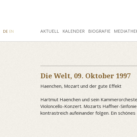
SUCHE
AKTUELL
INSTAGRAM
FACEBOOK
KALENDER
BIOGRAFIE
MEDIATHE
DE
EN
Die Welt,
09. Oktober 1997
Haenchen, Mozart und der gute Effekt
Hartmut Haenchen und sein Kammerorchester "C
Violoncello-Konzert. Mozarts Haffner-Sinfoni
kontrastreich aufeinander folgen. Ein schöne