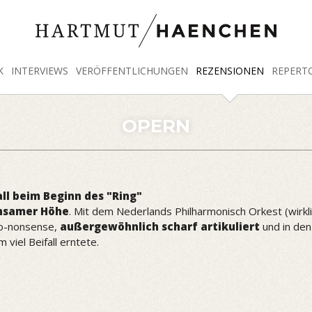
K
INTERVIEWS
VERÖFFENTLICHUNGEN
REZENSIONEN
REPERT
OPERN
l beim Beginn des "Ring"
insamer Höhe
. Mit dem Nederlands Philharmonisch Orkest (wirkli
 no-nonsense,
außergewöhnlich scharf artikuliert
und in de
viel Beifall erntete.