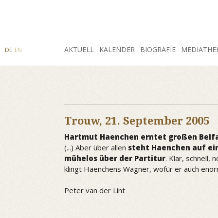
SUCHE
AKTUELL
INSTAGRAM
FACEBOOK
KALENDER
BIOGRAFIE
MEDIATHE
DE
EN
Trouw,
21. September 2005
Hartmut Haenchen erntet großen Beifal
(...) Aber über allen
steht Haenchen auf e
mühelos über der Partitur
. Klar, schnell,
klingt Haenchens Wagner, wofür er auch enorm 
Peter van der Lint