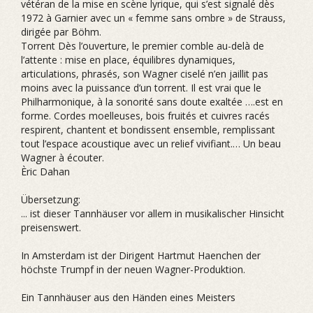
vétéran de la mise en scène lyrique, qui s’est signalé dès
1972 à Garnier avec un « femme sans ombre » de Strauss,
dirigée par Böhm.
Torrent Dès l’ouverture, le premier comble au-delà de
l’attente : mise en place, équilibres dynamiques,
articulations, phrasés, son Wagner ciselé n’en jaillit pas
moins avec la puissance d’un torrent. Il est vrai que le
Philharmonique, à la sonorité sans doute exaltée ….est en
forme. Cordes moelleuses, bois fruités et cuivres racés
respirent, chantent et bondissent ensemble, remplissant
tout l’espace acoustique avec un relief vivifiant.… Un beau
Wagner à écouter.
Èric Dahan
Übersetzung:
... ist dieser Tannhäuser vor allem in musikalischer Hinsicht
preisenswert.
In Amsterdam ist der Dirigent Hartmut Haenchen der
höchste Trumpf in der neuen Wagner-Produktion.
Ein Tannhäuser aus den Händen eines Meisters