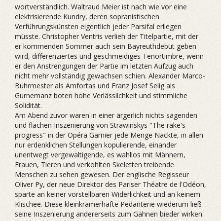
wortverständlich. Waltraud Meier ist nach wie vor eine
elektrisierende Kundry, deren sopranistischen
Verführungskünsten eigentlich jeder Parsifal erliegen
müsste. Christopher Ventris verlieh der Titelpartie, mit der
er kommenden Sommer auch sein Bayreuthdebüt geben
wird, differenziertes und geschmeidiges Tenortimbre, wenn
er den Anstrengungen der Partie im letzten Aufzug auch
nicht mehr vollständig gewachsen schien. Alexander Marco-
Buhrmester als Amfortas und Franz Josef Selig als
Gurnemanz boten hohe Verlässlichkeit und stimmliche
Solidität.
Am Abend zuvor waren in einer ärgerlich nichts sagenden
und flachen Inszenierung von Strawinskys "The rake's
progress" in der Opéra Garnier jede Menge Nackte, in allen
nur erdenklichen Stellungen kopulierende, einander
unentwegt vergewaltigende, es wahllos mit Männern,
Frauen, Tieren und verkohlten Skeletten treibende
Menschen zu sehen gewesen. Der englische Regisseur
Oliver Py, der neue Direktor des Pariser Théatre de l'Odéon,
sparte an keiner vorstellbaren Widerlichkeit und an keinem
Klischee. Diese kleinkrämerhafte Pedanterie wiederum ließ
seine Inszenierung andererseits zum Gähnen bieder wirken.