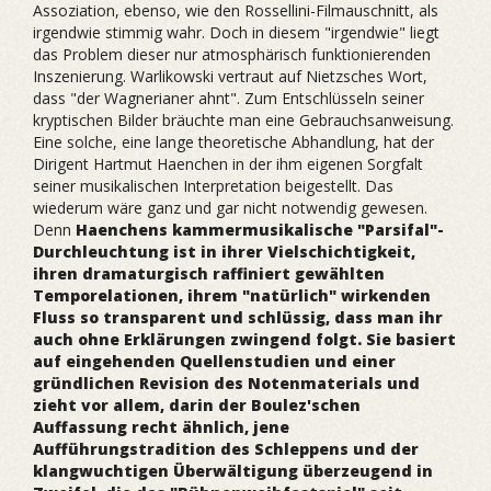
Assoziation, ebenso, wie den Rossellini-Filmauschnitt, als
irgendwie stimmig wahr. Doch in diesem "irgendwie" liegt
das Problem dieser nur atmosphärisch funktionierenden
Inszenierung. Warlikowski vertraut auf Nietzsches Wort,
dass "der Wagnerianer ahnt". Zum Entschlüsseln seiner
kryptischen Bilder bräuchte man eine Gebrauchsanweisung.
Eine solche, eine lange theoretische Abhandlung, hat der
Dirigent Hartmut Haenchen in der ihm eigenen Sorgfalt
seiner musikalischen Interpretation beigestellt. Das
wiederum wäre ganz und gar nicht notwendig gewesen.
Denn
Haenchens kammermusikalische "Parsifal"-
Durchleuchtung ist in ihrer Vielschichtigkeit,
ihren dramaturgisch raffiniert gewählten
Temporelationen, ihrem "natürlich" wirkenden
Fluss so transparent und schlüssig, dass man ihr
auch ohne Erklärungen zwingend folgt. Sie basiert
auf eingehenden Quellenstudien und einer
gründlichen Revision des Notenmaterials und
zieht vor allem, darin der Boulez'schen
Auffassung recht ähnlich, jene
Aufführungstradition des Schleppens und der
klangwuchtigen Überwältigung überzeugend in