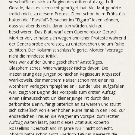
verschaffte es sich zu Beginn des dritten Aufzugs Luft.
Gerade, dass es sich nicht geprügelt hat. Viel Mut gehörte
freilich nicht zu diesem Protest. Denn schon beim Frühstück
hatten die "Parsifal"-Besucher im "Figaro" lesen können,
dass sie abends recht daran tun würden, sich zu
beschweren. Das Blatt warf dem Operndirektor Gerard
Mortier vor, er habe sich wegen ähnlicher Proteste während
der Generalprobe erdreistet, zu unterbrechen und um Ruhe
zu bitten. Der Kolumnist schlussfolgerte, Mortier "vertrage
nicht die mindeste Kritik".
Was war auf der Bühne geschehen? Anstößiges,
Blasphemisches, Widerwärtiges? Nichts davon. Die
Inszenierung des jungen polnischen Regisseurs Krzysztof
Warlikowski, der manchem Pariser schon mit einer ins
Altenheim verlegten "Iphigénie en Tauride" übel aufgefallen
war, zeigt vor Beginn des Vorspiels zum dritten Aufzug
einen Filmausschnitt: Ein kleiner Junge irrt durch das
zerbombte Berlin, fängt bitterlich an zu weinen und stürzt
sich schließlich von einer hohen Ruine hinab in den Tod. Zur
endzeitlichen Trauer, die Wagner im Vorspiel zum letzten
Aufzug walten lässt, passt dieses Zitat aus Roberto
Rossellinis "Deutschland im Jahre Null" nicht schlecht.
Ähnlich hatte schon Götz Friedrich 1982 in Bayreuth die