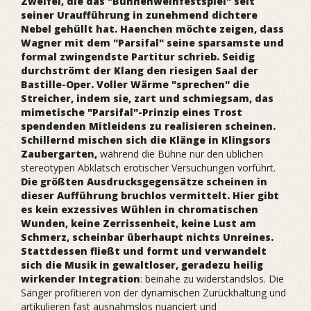
Zweifel, die das "Bühnenweihfestspiel" seit
seiner Uraufführung in zunehmend dichtere
Nebel gehüllt hat. Haenchen möchte zeigen, dass
Wagner mit dem "Parsifal" seine sparsamste und
formal zwingendste Partitur schrieb. Seidig
durchströmt der Klang den riesigen Saal der
Bastille-Oper. Voller Wärme "sprechen" die
Streicher, indem sie, zart und schmiegsam, das
mimetische "Parsifal"-Prinzip eines Trost
spendenden Mitleidens zu realisieren scheinen.
Schillernd mischen sich die Klänge in Klingsors
Zaubergarten,
während die Bühne nur den üblichen
stereotypen Abklatsch erotischer Versuchungen vorführt.
Die größten Ausdrucksgegensätze scheinen in
dieser Aufführung bruchlos vermittelt. Hier gibt
es kein exzessives Wühlen in chromatischen
Wunden, keine Zerrissenheit, keine Lust am
Schmerz, scheinbar überhaupt nichts Unreines.
Stattdessen fließt und formt und verwandelt
sich die Musik in gewaltloser, geradezu heilig
wirkender Integration
: beinahe zu widerstandslos. Die
Sänger profitieren von der dynamischen Zurückhaltung und
artikulieren fast ausnahmslos nuanciert und