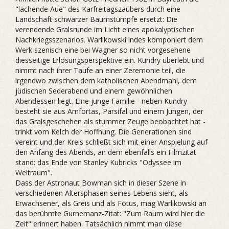
"lachende Aue" des Karfreitagszaubers durch eine
Landschaft schwarzer Baumstümpfe ersetzt: Die
verendende Gralsrunde im Licht eines apokalyptischen
Nachkriegsszenarios. Warlikowski indes komponiert dem
Werk szenisch eine bei Wagner so nicht vorgesehene
diesseitige Erlösungsperspektive ein. Kundry überlebt und
nimmt nach ihrer Taufe an einer Zeremonie teil, die
irgendwo zwischen dem katholischen Abendmahl, dem
jüdischen Sederabend und einem gewöhnlichen
Abendessen liegt. Eine junge Familie - neben Kundry
besteht sie aus Amfortas, Parsifal und einem Jungen, der
das Gralsgeschehen als stummer Zeuge beobachtet hat -
trinkt vom Kelch der Hoffnung. Die Generationen sind
vereint und der Kreis schließt sich mit einer Anspielung auf
den Anfang des Abends, an dem ebenfalls ein Filmzitat
stand: das Ende von Stanley Kubricks "Odyssee im
Weltraum".
Dass der Astronaut Bowman sich in dieser Szene in
verschiedenen Altersphasen seines Lebens sieht, als
Erwachsener, als Greis und als Fötus, mag Warlikowski an
das berühmte Gurnemanz-Zitat: "Zum Raum wird hier die
Zeit" erinnert haben. Tatsächlich nimmt man diese