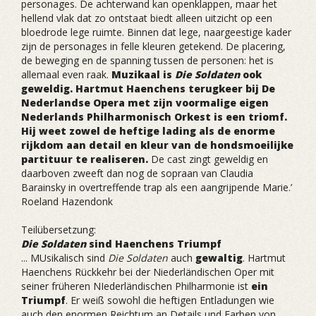
personages. De achterwand kan openklappen, maar het
hellend vlak dat zo ontstaat biedt alleen uitzicht op een
bloedrode lege ruimte. Binnen dat lege, naargeestige kader
zijn de personages in felle kleuren getekend. De placering,
de beweging en de spanning tussen de personen: het is
allemaal even raak.
Muzikaal is
Die Soldaten
ook
geweldig. Hartmut Haenchens terugkeer bij De
Nederlandse Opera met zijn voormalige eigen
Nederlands Philharmonisch Orkest is een triomf.
Hij weet zowel de heftige lading als de enorme
rijkdom aan detail en kleur van de hondsmoeilijke
partituur te realiseren.
De cast zingt geweldig en
daarboven zweeft dan nog de sopraan van Claudia
Barainsky in overtreffende trap als een aangrijpende Marie.’
Roeland Hazendonk
Teilübersetzung:
Die Soldaten
sind Haenchens Triumpf
... MUsikalisch sind
Die Soldaten
auch
gewaltig
. Hartmut
Haenchens Rückkehr bei der Niederländischen Oper mit
seiner früheren NIederländischen Philharmonie ist
ein
Triumpf
. Er weiß sowohl die heftigen Entladungen wie
auch den enormen Reichtum an Details und Farben von