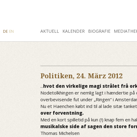
SUCHE
AKTUELL
INSTAGRAM
FACEBOOK
KALENDER
BIOGRAFIE
MEDIATHE
DE
EN
Politiken,
24. März 2012
...
hvot den virkelige magi strålet frå o
Nodetolkhingen er nemlig lagt i hændertie på
overbevisende fut under „Ringen“ i Amsterda
Nu et Haenchen købt ind til al lade sitæ tanke
over forventning.
Med en kort spilletid på kun (!) knap fem en h
musikalske side af sagen den store for
Thomas Michelsen