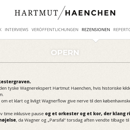
K
INTERVIEWS
VERÖFFENTLICHUNGEN
REZENSIONEN
REPERT
OPERN
rkestergraven.
 den tyske Wagnerekspert Hartmut Haenchen, hvis historiske kilde
m.
t om et klart og livligt Wagnerflow give nerve til den københavnske
alv time inklusive pause
og et orkester og et kor, der klang 
nøjelse
, da Wagner og „Parsifal“ torsdag aften vendte tilbage ti