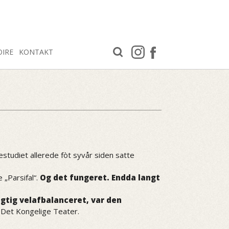
OIRE
KONTAKT
studiet allerede fòt syvår siden satte
 „Parsifal“.
Og det fungeret. Endda langt
rigtig velafbalanceret, var den
l Det Kongelige Teater.