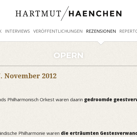
K
INTERVIEWS
VERÖFFENTLICHUNGEN
REZENSIONEN
REPERT
OPERN
7. November 2012
ands Philharmonisch Orkest waren daarin
gedroomde geestver
ländische Philharmonie waren
die erträumten Gestesverwan