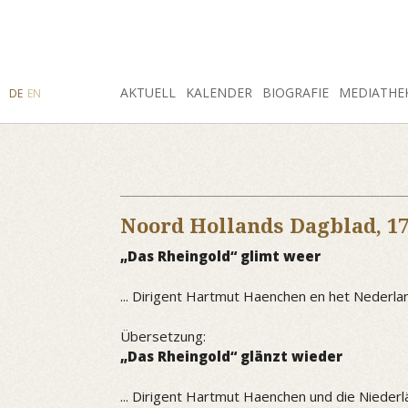
SUCHE
AKTUELL
INSTAGRAM
FACEBOOK
KALENDER
BIOGRAFIE
MEDIATHE
DE
EN
Noord Hollands Dagblad,
1
„Das Rheingold“ glimt weer
... Dirigent Hartmut Haenchen en het Nederl
Übersetzung:
„Das Rheingold“ glänzt wieder
... Dirigent Hartmut Haenchen und die Nieder