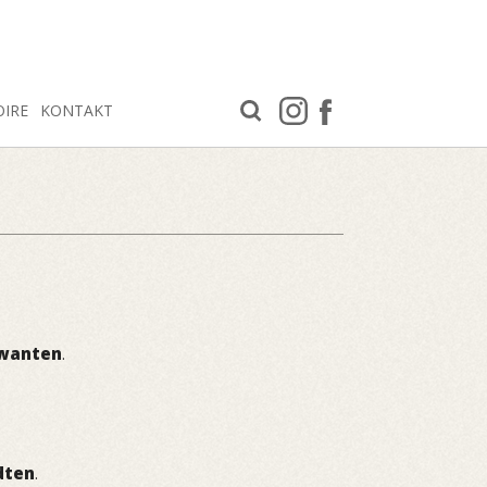
OIRE
KONTAKT
wanten
.
dten
.