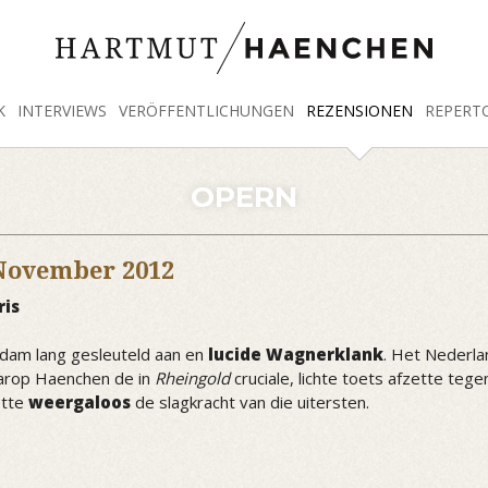
K
INTERVIEWS
VERÖFFENTLICHUNGEN
REZENSIONEN
REPERT
OPERN
 November 2012
ris
rdam lang gesleuteld aan en
lucide Wagnerklank
. Het Nederla
aarop Haenchen de in
Rheingold
cruciale, lichte toets afzette teg
otte
weergaloos
de slagkracht van die uitersten.