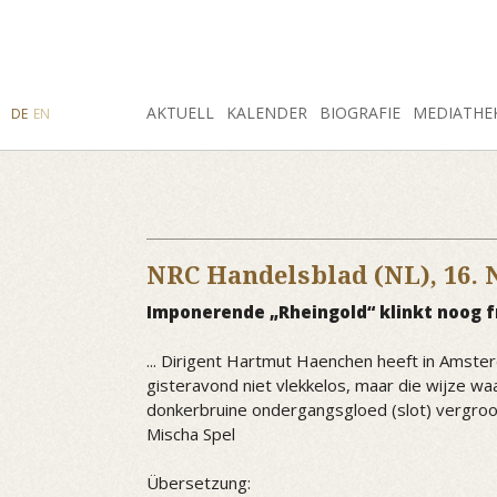
SUCHE
AKTUELL
INSTAGRAM
FACEBOOK
KALENDER
BIOGRAFIE
MEDIATHE
DE
EN
NRC Handelsblad (NL),
16.
Imponerende „Rheingold“ klinkt noog f
... Dirigent Hartmut Haenchen heeft in Amste
gisteravond niet vlekkelos, maar die wijze w
donkerbruine ondergangsgloed (slot) vergro
Mischa Spel
Übersetzung: