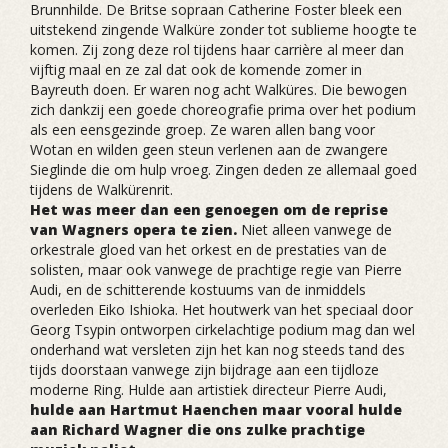
Brunnhilde. De Britse sopraan Catherine Foster bleek een
uitstekend zingende Walküre zonder tot sublieme hoogte te
komen. Zij zong deze rol tijdens haar carrière al meer dan
vijftig maal en ze zal dat ook de komende zomer in
Bayreuth doen. Er waren nog acht Walküres. Die bewogen
zich dankzij een goede choreografie prima over het podium
als een eensgezinde groep. Ze waren allen bang voor
Wotan en wilden geen steun verlenen aan de zwangere
Sieglinde die om hulp vroeg. Zingen deden ze allemaal goed
tijdens de Walkürenrit.
Het was meer dan een genoegen om de reprise
van Wagners opera te zien.
Niet alleen vanwege de
orkestrale gloed van het orkest en de prestaties van de
solisten, maar ook vanwege de prachtige regie van Pierre
Audi, en de schitterende kostuums van de inmiddels
overleden Eiko Ishioka. Het houtwerk van het speciaal door
Georg Tsypin ontworpen cirkelachtige podium mag dan wel
onderhand wat versleten zijn het kan nog steeds tand des
tijds doorstaan vanwege zijn bijdrage aan een tijdloze
moderne Ring. Hulde aan artistiek directeur Pierre Audi,
hulde aan Hartmut Haenchen maar vooral hulde
aan Richard Wagner die ons zulke prachtige