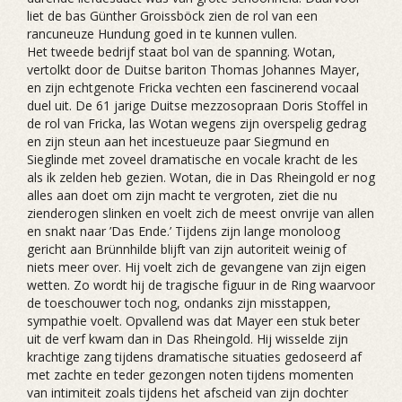
liet de bas Günther Groissböck zien de rol van een
rancuneuze Hundung goed in te kunnen vullen.
Het tweede bedrijf staat bol van de spanning. Wotan,
vertolkt door de Duitse bariton Thomas Johannes Mayer,
en zijn echtgenote Fricka vechten een fascinerend vocaal
duel uit. De 61 jarige Duitse mezzosopraan Doris Stoffel in
de rol van Fricka, las Wotan wegens zijn overspelig gedrag
en zijn steun aan het incestueuze paar Siegmund en
Sieglinde met zoveel dramatische en vocale kracht de les
als ik zelden heb gezien. Wotan, die in Das Rheingold er nog
alles aan doet om zijn macht te vergroten, ziet die nu
zienderogen slinken en voelt zich de meest onvrije van allen
en snakt naar ’Das Ende.’ Tijdens zijn lange monoloog
gericht aan Brünnhilde blijft van zijn autoriteit weinig of
niets meer over. Hij voelt zich de gevangene van zijn eigen
wetten. Zo wordt hij de tragische figuur in de Ring waarvoor
de toeschouwer toch nog, ondanks zijn misstappen,
sympathie voelt. Opvallend was dat Mayer een stuk beter
uit de verf kwam dan in Das Rheingold. Hij wisselde zijn
krachtige zang tijdens dramatische situaties gedoseerd af
met zachte en teder gezongen noten tijdens momenten
van intimiteit zoals tijdens het afscheid van zijn dochter