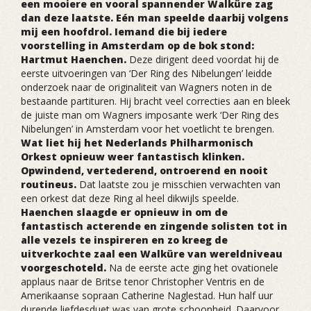
een mooiere en vooral spannender Walküre zag
dan deze laatste. Eén man speelde daarbij volgens
mij een hoofdrol. Iemand die bij iedere
voorstelling in Amsterdam op de bok stond:
Hartmut Haenchen.
Deze dirigent deed voordat hij de
eerste uitvoeringen van ‘Der Ring des Nibelungen’ leidde
onderzoek naar de originaliteit van Wagners noten in de
bestaande partituren. Hij bracht veel correcties aan en bleek
de juiste man om Wagners imposante werk ‘Der Ring des
Nibelungen’ in Amsterdam voor het voetlicht te brengen.
Wat liet hij het Nederlands Philharmonisch
Orkest opnieuw weer fantastisch klinken.
Opwindend, vertederend, ontroerend en nooit
routineus.
Dat laatste zou je misschien verwachten van
een orkest dat deze Ring al heel dikwijls speelde.
Haenchen slaagde er opnieuw in om de
fantastisch acterende en zingende solisten tot in
alle vezels te inspireren en zo kreeg de
uitverkochte zaal een Walküre van wereldniveau
voorgeschoteld.
Na de eerste acte ging het ovationele
applaus naar de Britse tenor Christopher Ventris en de
Amerikaanse sopraan Catherine Naglestad. Hun half uur
durende liefdesduet was van grote schoonheid. Daarvoor