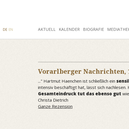
SUCHE
AKTUELL
INSTAGRAM
FACEBOOK
KALENDER
BIOGRAFIE
MEDIATHE
DE
EN
Vorarlberger Nachrichten,
..." Hartmut Haenchen ist schließlich ein
sensi
intensiv beschäftigt hat, lässt sich nachlese
Gesamteindruck tut das ebenso gut
wie
Christa Dietrich
Ganze Rezension