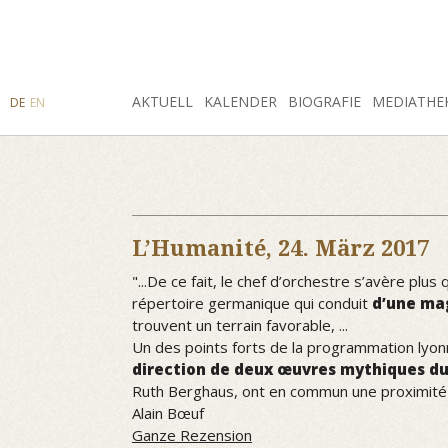
SUCHE
AKTUELL
INSTAGRAM
FACEBOOK
KALENDER
BIOGRAFIE
MEDIATHE
DE
EN
L’Humanité,
24. März 2017
"...De ce fait, le chef d’orchestre s’avère pl
répertoire germanique qui conduit
d’une mag
trouvent un terrain favorable, ...
Un des points forts de la programmation lyonn
direction de deux œuvres mythiques du
Ruth Berghaus, ont en commun une proximité d
Alain Bœuf
Ganze Rezension