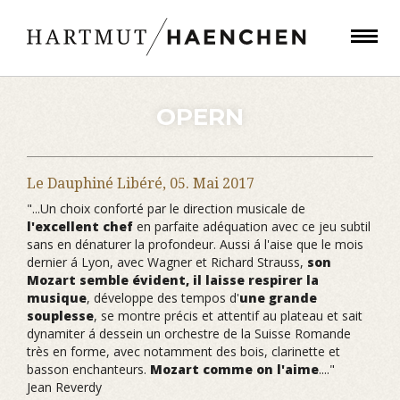
OPERN
Le Dauphiné Libéré,
05. Mai 2017
"...Un choix conforté par le direction musicale de
l'excellent chef
en parfaite adéquation avec ce jeu subtil
sans en dénaturer la profondeur. Aussi á l'aise que le mois
dernier á Lyon, avec Wagner et Richard Strauss,
son
Mozart semble évident, il laisse respirer la
musique
, développe des tempos d'
une grande
souplesse
, se montre précis et attentif au plateau et sait
dynamiter á dessein un orchestre de la Suisse Romande
très en forme, avec notamment des bois, clarinette et
basson enchanteurs.
Mozart comme on l'aime
...."
Jean Reverdy