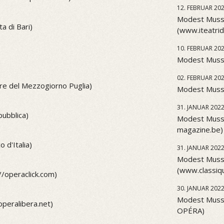
12. FEBRUAR 20
Modest Musso
a di Bari)
(www.iteatrid
10. FEBRUAR 20
Modest Musso
02. FEBRUAR 20
ere del Mezzogiorno Puglia)
Modest Musso
31. JANUAR 202
pubblica)
Modest Muss
magazine.be)
 d'Italia)
31. JANUAR 202
Modest Musso
(www.classi
//operaclick.com)
30. JANUAR 202
Modest Musso
peralibera.net)
OPÉRA)