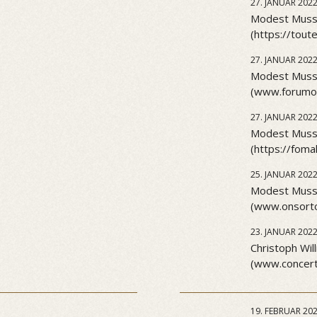
27. JANUAR 202
Modest Musso
(https://tout
27. JANUAR 202
Modest Musso
(www.forumo
27. JANUAR 202
Modest Musso
(https://foma
25. JANUAR 202
Modest Musso
(www.onsorto
23. JANUAR 202
Christoph Will
(www.concert
19. FEBRUAR 20