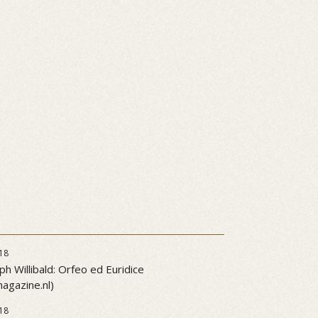
18
ph Willibald: Orfeo ed Euridice
gazine.nl)
18