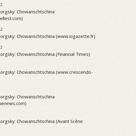
22
rgsky: Chowanschtschina
ellest.com)
22
rgsky: Chowanschtschina (www.iogazette.fr)
22
rgsky: Chowanschtschina (Financial Times)
2
orgsky: Chowanschtschina (www.crescendo-
2
rgsky: Chowanschtschina
quenews.com)
2
rgsky: Chowanschtschina (Avant Scène