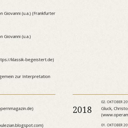
Giovanni (u.a.) (Frankfurter
Giovanni (u.a.)
ps://klassik-begeistert.de)
gemein zur Interpretation
02. OKTOBER 20
2018
/opernmagazin.de)
Gluck, Christo
(www.operama
oulezian.blogspot.com)
01. OKTOBER 20