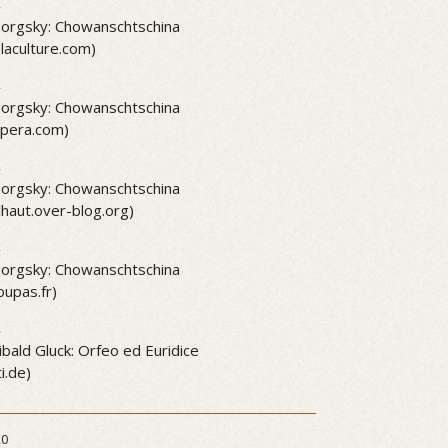
2
rgsky: Chowanschtschina
elaculture.com)
2
rgsky: Chowanschtschina
pera.com)
2
rgsky: Chowanschtschina
lhaut.over-blog.org)
2
rgsky: Chowanschtschina
upas.fr)
2
ibald Gluck: Orfeo ed Euridice
i.de)
20