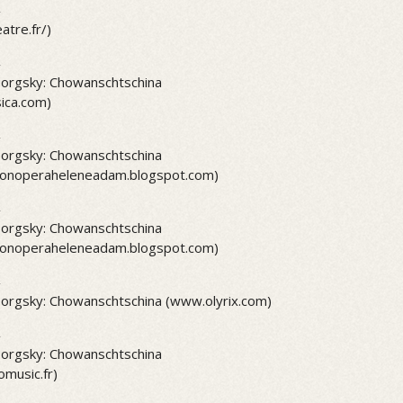
2
tre.fr/)
2
rgsky: Chowanschtschina
ica.com)
2
rgsky: Chowanschtschina
sionoperaheleneadam.blogspot.com)
2
rgsky: Chowanschtschina
sionoperaheleneadam.blogspot.com)
2
rgsky: Chowanschtschina (www.olyrix.com)
2
rgsky: Chowanschtschina
omusic.fr)