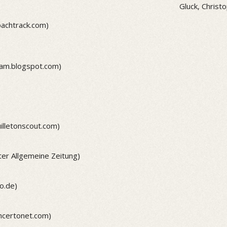
Gluck, Christo
bachtrack.com)
dam.blogspot.com)
illetonscout.com)
ter Allgemeine Zeitung)
o.de)
ncertonet.com)