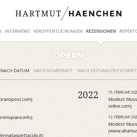
K
INTERVIEWS
VERÖFFENTLICHUNGEN
REZENSIONEN
REPERT
OPERN
NACH DATUM
NACH KOMPONIST
NACH ZEITUNG/ZEITSCHRIFT
2022
15. FEBRUAR 20
ciranopost.com)
Modest Muss
online.com)
rimopiano.info)
12. FEBRUAR 20
Modest Musso
(www.altamus
ermataspettacolo.it)