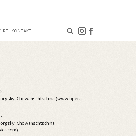
OIRE
KONTAKT
22
orgsky: Chowanschtschina (www.opera-
22
rgsky: Chowanschtschina
ica.com)