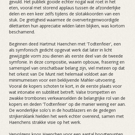
gevuld. Het publiek gooide echter nogal wat roet in het
eten, vooral met storend applaus tussen de afzonderlijke
delen en een keer zelfs tijdens de slotakkoorden van een
stuk. De gretigheid waarmee de oververtegenwoordigde
dilettanten hun appreciatie wilden laten blijken, was kortom
beschamend.
Beginnen deed Hartmut Haenchen met ‘Todtenfeier', een
als symfonisch gedicht opgevat werk dat later in licht
gewijzigde vorm zou dienen als eerste deel van de tweede
symfonie. In deze compositie, waarin opbouw, frasering en
samenspel van onschatbaar belang zijn, viel meteen op dat
het orkest van De Munt niet helemaal voldoet aan de
minimumeisen voor een beklijvende Mahler-uitvoering.
Vooral de kopers schoten te kort, in de eerste plaats voor
wat intonatie en subtiliteit betreft. Valse trompetten en
zwakke trombones verkwanselden de belangrijke rol van de
kopers en deden ‘Todtenfeier' op die manier weinig eer aan.
De wonderlijke solo's in de houtblazers en de gedegen
strijkersklank hielden het werk echter overeind, samen met
Haenchens strakke visie op het werk.
Vervolgens koos Haenchen voor een aantal hoogtepunten