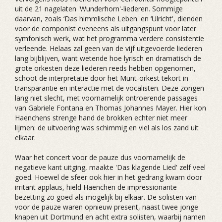
uit de 21 nagelaten 'Wunderhorn'-liederen. Sommige
daarvan, zoals ‘Das himmlische Leben' en ‘Ulricht', dienden
voor de componist eveneens als uitgangspunt voor later
symfonisch werk, wat het programma verdere consistentie
verleende. Helaas zal geen van de vijf uitgevoerde liederen
lang bijblijven, want wetende hoe lyrisch en dramatisch de
grote orkesten deze liederen reeds hebben opgenomen,
schoot de interpretatie door het Munt-orkest tekort in
transparantie en interactie met de vocalisten. Deze zongen
lang niet slecht, met voornamelijk ontroerende passages
van Gabriele Fontana en Thomas Johannes Mayer. Hier kon
Haenchens strenge hand de brokken echter niet meer
lijmen: de uitvoering was schimmig en viel als los zand uit
elkaar.
Waar het concert voor de pauze dus voornamelijk de
negatieve kant uitging, maakte 'Das klagende Lied' zelf veel
goed. Hoewel de sfeer ook hier in het gedrang kwam door
irritant applaus, hield Haenchen de impressionante
bezetting zo goed als mogelijk bij elkaar. De solisten van
voor de pauze waren opnieuw present, naast twee jonge
knapen uit Dortmund en acht extra solisten, waarbij namen