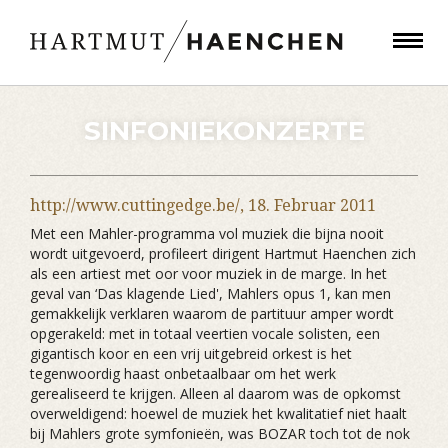
SINFONIEKONZERTE
http://www.cuttingedge.be/,
18. Februar 2011
Met een Mahler-programma vol muziek die bijna nooit
wordt uitgevoerd, profileert dirigent Hartmut Haenchen zich
als een artiest met oor voor muziek in de marge. In het
geval van ‘Das klagende Lied', Mahlers opus 1, kan men
gemakkelijk verklaren waarom de partituur amper wordt
opgerakeld: met in totaal veertien vocale solisten, een
gigantisch koor en een vrij uitgebreid orkest is het
tegenwoordig haast onbetaalbaar om het werk
gerealiseerd te krijgen. Alleen al daarom was de opkomst
overweldigend: hoewel de muziek het kwalitatief niet haalt
bij Mahlers grote symfonieën, was BOZAR toch tot de nok