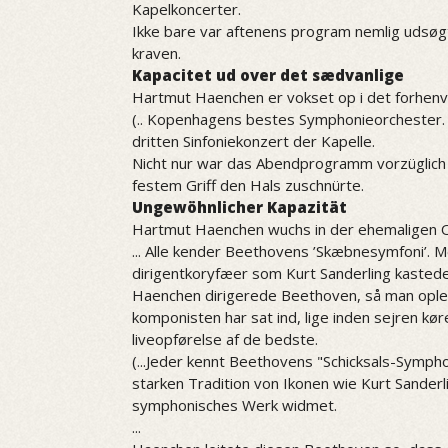
Kapelkoncerter.
Ikke bare var aftenens program nemlig udsøgt
kraven.
Kapacitet ud over det sædvanlige
Hartmut Haenchen er vokset op i det forhenv
(.. Kopenhagens bestes Symphonieorchester. S
dritten Sinfoniekonzert der Kapelle.
Nicht nur war das Abendprogramm vorzüglich 
festem Griff den Hals zuschnürte.
Ungewöhnlicher Kapazität
Hartmut Haenchen wuchs in der ehemaligen Os
... Alle kender Beethovens ’Skæbnesymfoni’. M
dirigentkoryfæer som Kurt Sanderling kastede 
Haenchen dirigerede Beethoven, så man oplev
komponisten har sat ind, lige inden sejren kø
liveopførelse af de bedste.
(...Jeder kennt Beethovens "Schicksals-Sympho
starken Tradition von Ikonen wie Kurt Sanderl
symphonisches Werk widmet.
...