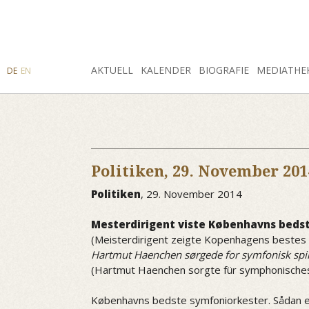
SUCHE
AKTUELL
INSTAGRAM
FACEBOOK
KALENDER
BIOGRAFIE
MEDIATHE
DE
EN
Politiken,
29. November 201
Politiken
, 29. November 2014
Mesterdirigent viste Københavns beds
(Meisterdirigent zeigte Kopenhagens bestes
Hartmut Haenchen sørgede for symfonisk spil,
(Hartmut Haenchen sorgte für symphonisches S
Københavns bedste symfoniorkester. Sådan en a