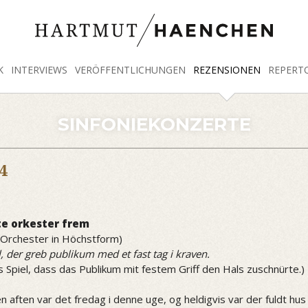
K
INTERVIEWS
VERÖFFENTLICHUNGEN
REZENSIONEN
REPERT
SINFONIEKONZERTE
4
te orkester frem
 Orchester in Höchstform)
 der greb publikum med et fast tag i kraven.
piel, dass das Publikum mit festem Griff den Hals zuschnürte.)
ften var det fredag i denne uge, og heldigvis var der fuldt hus