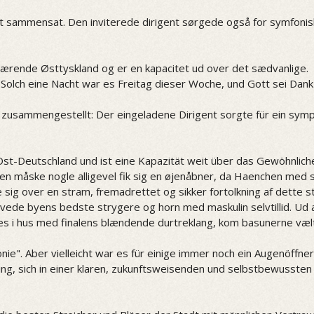
 sammensat. Den inviterede dirigent sørgede også for symfonisk 
ærende Østtyskland og er en kapacitet ud over det sædvanlige.
olch eine Nacht war es Freitag dieser Woche, und Gott sei Dank
zusammengestellt: Der eingeladene Dirigent sorgte für ein symp
t-Deutschland und ist eine Kapazität weit über das Gewöhnlich
en måske nogle alligevel fik sig en øjenåbner, da Haenchen med st
sig over en stram, fremadrettet og sikker fortolkning af dette stu
ede byens bedste strygere og horn med maskulin selvtillid. Ud 
res i hus med finalens blændende durtreklang, kom basunerne vælt
nie". Aber vielleicht war es für einige immer noch ein Augenöff
ing, sich in einer klaren, zukunftsweisenden und selbstbewussten 